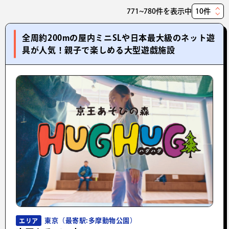
771~780件を表示中
表
示
全周約200mの屋内ミニSLや日本最大級のネット遊
件
具が人気！親子で楽しめる大型遊戯施設
数
東京（最寄駅:多摩動物公園）
エリア