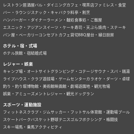
レストラン
居酒屋
バル・ダイニング
カフェ・喫茶店
ファミレス・食堂
バー・ラウンジ
スナック・キャバクラ
料亭・割烹
ハンバーガー・ダイナー
ラーメン・麺処
食事処・ご飯屋
エスニック・アジアン
スイーツ・ケーキ
寿司・天ぷら
焼肉・ステーキ
パン屋・ベーカリー
コンセプトカフェ
貸切BBQ
屋台・縁日
厨房
ホテル・宿・式場
ホテル
旅館・宿
結婚式場
レジャー・娯楽
キャンプ場・オートサイト
グランピング・コテージ
サウナ・スパ・銭湯
ライブハウス・クラブ
遊技場・ゲームセンター
カラオケ・ダーツ・卓球
釣り・釣り堀
博物館・美術館
映画館・劇場
遊園地・観光牧場
娯楽・アミューズメント
レジャー・観光
ドッグラン
スポーツ・運動施設
フィットネスクラブ・ジム
サッカー・フットサル
体育館・運動場
プール
スケートパーク
バスケット
野球
テニス
ゴルフ
ボクシング・格闘技
スキー場
馬・乗馬
アクティビティ