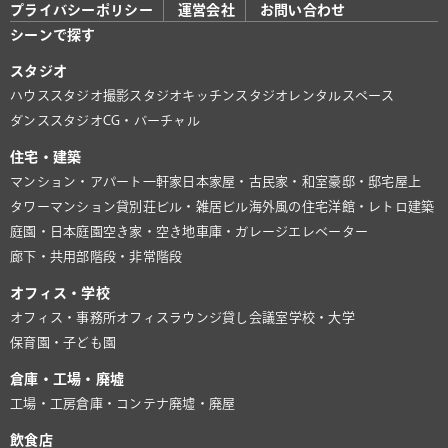
プライバシーポリシー
運営会社
お問い合わせ
シーンで探す
スタジオ
ハウススタジオ
撮影スタジオ
キッチンスタジオ
レンタルスペース
ダンススタジオ
CG・バーチャル
住宅・建築
マンション・アパート
一軒家
日本家屋・古民家・和室
豪邸・邸宅
屋上
タワーマンション
貸別荘
ビル・雑居ビル
海外風の住宅
洋館・レトロ建築
庭園・日本庭園
空き家・空き地
車庫・ガレージ
エレベーター
廊下・共用部
階段・非常階段
オフィス・学校
オフィス・事務所
オフィスラウンジ
貸し会議室
学校・大学
保育園・子ども園
倉庫・工場・廃墟
工場・工房
倉庫・コンテナ
廃墟・廃屋
飲食店