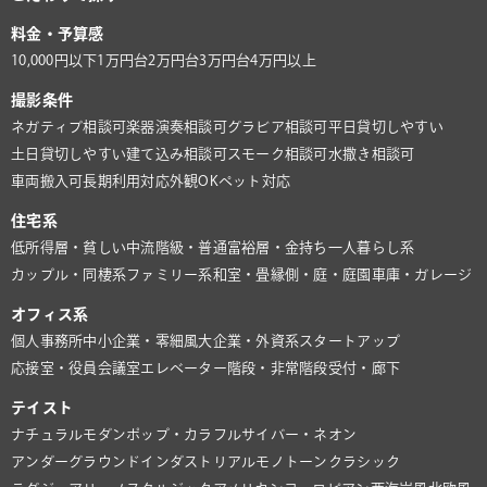
料金・予算感
10,000円以下
1万円台
2万円台
3万円台
4万円以上
撮影条件
ネガティブ相談可
楽器演奏相談可
グラビア相談可
平日貸切しやすい
土日貸切しやすい
建て込み相談可
スモーク相談可
水撒き相談可
車両搬入可
長期利用対応
外観OK
ペット対応
住宅系
低所得層・貧しい
中流階級・普通
富裕層・金持ち
一人暮らし系
カップル・同棲系
ファミリー系
和室・畳
縁側・庭・庭園
車庫・ガレージ
オフィス系
個人事務所
中小企業・零細風
大企業・外資系
スタートアップ
応接室・役員会議室
エレベーター
階段・非常階段
受付・廊下
テイスト
ナチュラル
モダン
ポップ・カラフル
サイバー・ネオン
アンダーグラウンド
インダストリアル
モノトーン
クラシック