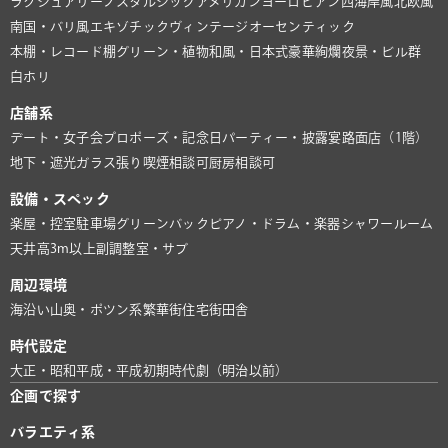
ラグジュアリー
ノスタルジック
アメリカン
ヨーロピアン
西海岸風
北欧風
南国・バリ風
エキゾチック
ヴィンテージ
オーセンティック
本棚・レコード棚
グリーン・植物
和風・日本式
豪華絢爛
夜景・ビル群
白ホリ
店舗系
デート・女子会
プロポーズ・記念日
パーティー・披露宴
路面店（1階）
地下・遮光
ガラス張り
喫煙相談可
厨房相談可
設備・スペック
楽屋・控室
駐車場
グリーンバック
ピアノ・ドラム・楽器
シャワールーム
天井高3m以上
副調整室・サブ
周辺環境
海沿い
山奥・ポツン系
繁華街
住宅街
田舎
時代設定
大正・昭和
平成・平成初期
時代劇（明治以前）
企画で探す
バラエティ系