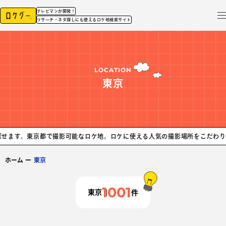
テレビマンが開発！
リサーチ・ネタ探しにも使えるロケ地検索サイト
LOCATION
東京
京都で撮影可能なロケ地。ロケに使える人気の撮影場所をこだわりから探せま
ホーム
ー
東京
1001
東京
件