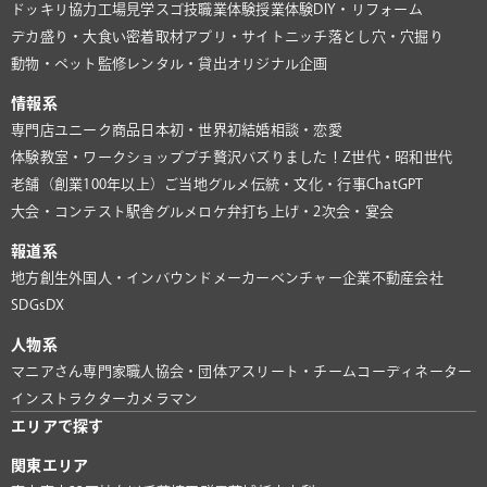
ドッキリ協力
工場見学
スゴ技
職業体験
授業体験
DIY・リフォーム
デカ盛り・大食い
密着取材
アプリ・サイト
ニッチ
落とし穴・穴掘り
動物・ペット
監修
レンタル・貸出
オリジナル企画
情報系
専門店
ユニーク商品
日本初・世界初
結婚相談・恋愛
体験教室・ワークショップ
プチ贅沢
バズりました！
Z世代・昭和世代
老舗（創業100年以上）
ご当地グルメ
伝統・文化・行事
ChatGPT
大会・コンテスト
駅舎グルメ
ロケ弁
打ち上げ・2次会・宴会
報道系
地方創生
外国人・インバウンド
メーカー
ベンチャー企業
不動産会社
SDGs
DX
人物系
マニアさん
専門家
職人
協会・団体
アスリート・チーム
コーディネーター
インストラクター
カメラマン
エリアで探す
関東エリア