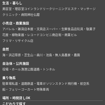
生活・暮らし
美容室・理容室
コインランドリー
クリーニング
エステ・マッサージ
クリニック・病院
神社仏閣
小売店・商業施設
アパレル・雑貨店
本屋・文具店
スーパー・生鮮食品店
玩具・駄菓子
花屋・植物
楽器・レコード
コンビニ
商店街・商業ビル
フリマ・リサイクル店
自然
海・浜辺
草原・芝生
山・森
川・池
島・無人島
農家・農園
自治体・公共施設
役場・ホール
漁港
公園
道路・トンネル
乗り物系
駐車場
私道・道路
鉄道・電車
ガソリンスタンド
飛行機・航空系
船・フェリー
ゴーカート
特殊車両
場所・時間貸しOK
こだわりで探す