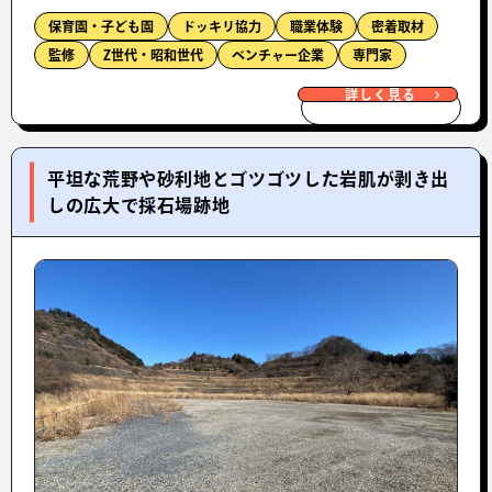
保育園・子ども園
ドッキリ協力
職業体験
密着取材
監修
Z世代・昭和世代
ベンチャー企業
専門家
詳しく見る
平坦な荒野や砂利地とゴツゴツした岩肌が剥き出
しの広大で採石場跡地