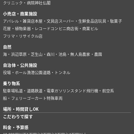
クリニック・病院
神社仏閣
小売店・商業施設
アパレル・雑貨店
本屋・文具店
スーパー・生鮮食品店
玩具・駄菓子
花屋・植物
楽器・レコード
コンビニ
商店街・商業ビル
フリマ・リサイクル店
自然
海・浜辺
草原・芝生
山・森
川・池
島・無人島
農家・農園
自治体・公共施設
役場・ホール
漁港
公園
道路・トンネル
乗り物系
駐車場
私道・道路
鉄道・電車
ガソリンスタンド
飛行機・航空系
船・フェリー
ゴーカート
特殊車両
場所・時間貸しOK
こだわりで探す
料金・予算感