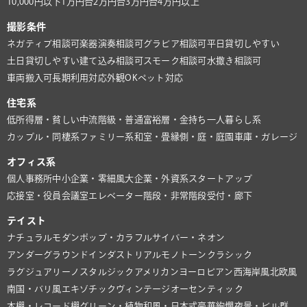
10,000円以下
1万円台
2万円台
3万円台
4万円以上
撮影条件
ネガティブ相談可
楽器演奏相談可
グラビア相談可
平日貸切しやすい
土日貸切しやすい
建て込み相談可
スモーク相談可
水撒き相談可
車両搬入可
長期利用対応
外観OK
ペット対応
住宅系
低所得層・貧しい
中流階級・普通
富裕層・金持ち
一人暮らし系
カップル・同棲系
ファミリー系
和室・畳
縁側・庭・庭園
車庫・ガレージ
オフィス系
個人事務所
中小企業・零細風
大企業・外資系
スタートアップ
応接室・役員会議室
エレベーター
階段・非常階段
受付・廊下
テイスト
ナチュラル
モダン
ポップ・カラフル
サイバー・ネオン
アンダーグラウンド
インダストリアル
モノトーン
クラシック
ラグジュアリー
ノスタルジック
アメリカン
ヨーロピアン
西海岸風
北欧風
南国・バリ風
エキゾチック
ヴィンテージ
オーセンティック
本棚・レコード棚
グリーン・植物
和風・日本式
豪華絢爛
夜景・ビル群