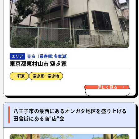
東京（最寄駅:多摩湖）
エリア
東京都東村山市 空き家
一軒家
空き家・空き地
詳しく見る
八王子市の最西にあるオンガタ地区を盛り上げる
田舎街にある商"店"会