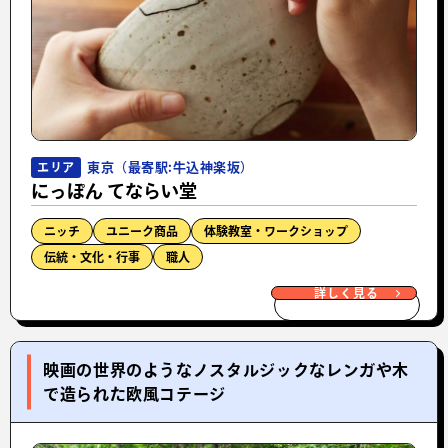
東京（最寄駅:牛込神楽坂）
エリア
にっぽん てならい堂
ニッチ
ユニーク商品
体験教室・ワークショップ
伝統・文化・行事
職人
詳しく見る
映画の世界のようなノスタルジックなレンガや木
で造られた欧風コテージ