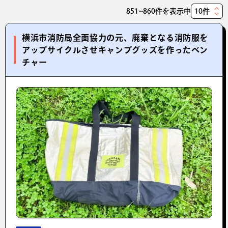
851~860件を表示中
表
示
横浜市消防局全面協力の元、廃棄となる消防服を
件
アップサイクルさせキャンプグッズを作ったベン
数
チャー