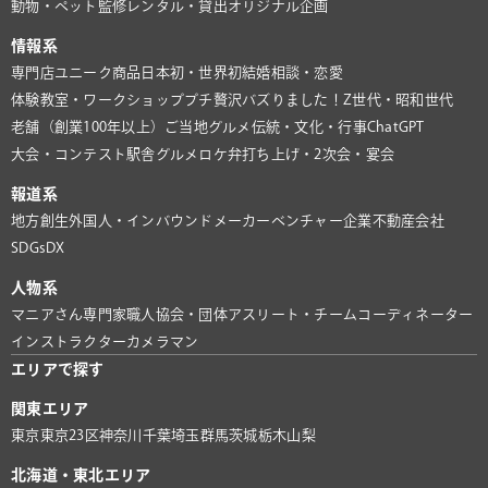
動物・ペット
監修
レンタル・貸出
オリジナル企画
情報系
専門店
ユニーク商品
日本初・世界初
結婚相談・恋愛
体験教室・ワークショップ
プチ贅沢
バズりました！
Z世代・昭和世代
老舗（創業100年以上）
ご当地グルメ
伝統・文化・行事
ChatGPT
大会・コンテスト
駅舎グルメ
ロケ弁
打ち上げ・2次会・宴会
報道系
地方創生
外国人・インバウンド
メーカー
ベンチャー企業
不動産会社
SDGs
DX
人物系
マニアさん
専門家
職人
協会・団体
アスリート・チーム
コーディネーター
インストラクター
カメラマン
エリアで探す
関東エリア
東京
東京23区
神奈川
千葉
埼玉
群馬
茨城
栃木
山梨
北海道・東北エリア