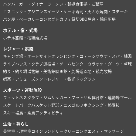
ハンバーガー・ダイナー
ラーメン・麺処
食事処・ご飯屋
エスニック・アジアン
スイーツ・ケーキ
寿司・天ぷら
焼肉・ステーキ
パン屋・ベーカリー
コンセプトカフェ
貸切BBQ
屋台・縁日
厨房
ホテル・宿・式場
ホテル
旅館・宿
結婚式場
レジャー・娯楽
キャンプ場・オートサイト
グランピング・コテージ
サウナ・スパ・銭湯
ライブハウス・クラブ
遊技場・ゲームセンター
カラオケ・ダーツ・卓球
釣り・釣り堀
博物館・美術館
映画館・劇場
遊園地・観光牧場
娯楽・アミューズメント
レジャー・観光
ドッグラン
スポーツ・運動施設
フィットネスクラブ・ジム
サッカー・フットサル
体育館・運動場
プール
スケートパーク
バスケット
野球
テニス
ゴルフ
ボクシング・格闘技
スキー場
馬・乗馬
アクティビティ
生活・暮らし
美容室・理容室
コインランドリー
クリーニング
エステ・マッサージ