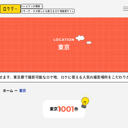
テレビマンが開発！
リサーチ・ネタ探しにも使えるロケ地検索サイト
LOCATION
東京
都で撮影可能なロケ地。ロケに使える人気の撮影場所をこだわりから探せます
ホーム
ー
東京
1001
東京
件