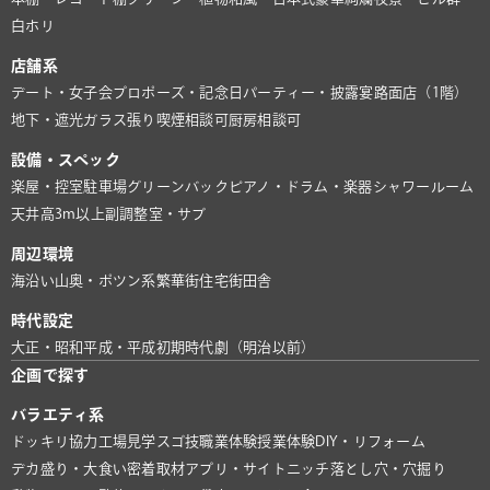
白ホリ
店舗系
デート・女子会
プロポーズ・記念日
パーティー・披露宴
路面店（1階）
地下・遮光
ガラス張り
喫煙相談可
厨房相談可
設備・スペック
楽屋・控室
駐車場
グリーンバック
ピアノ・ドラム・楽器
シャワールーム
天井高3m以上
副調整室・サブ
周辺環境
海沿い
山奥・ポツン系
繁華街
住宅街
田舎
時代設定
大正・昭和
平成・平成初期
時代劇（明治以前）
企画で探す
バラエティ系
ドッキリ協力
工場見学
スゴ技
職業体験
授業体験
DIY・リフォーム
デカ盛り・大食い
密着取材
アプリ・サイト
ニッチ
落とし穴・穴掘り