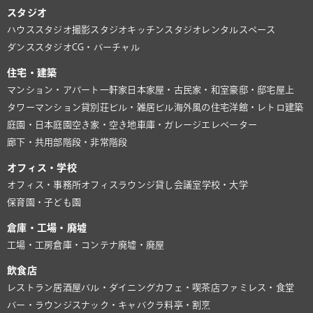
スタジオ
ハウススタジオ
撮影スタジオ
キッチンスタジオ
レンタルスペース
ダンススタジオ
CG・バーチャル
住宅・建築
マンション・アパート
一軒家
日本家屋・古民家・和室
豪邸・邸宅
屋上
タワーマンション
貸別荘
ビル・雑居ビル
海外風の住宅
洋館・レトロ建築
庭園・日本庭園
空き家・空き地
車庫・ガレージ
エレベーター
廊下・共用部
階段・非常階段
オフィス・学校
オフィス・事務所
オフィスラウンジ
貸し会議室
学校・大学
保育園・子ども園
倉庫・工場・廃墟
工場・工房
倉庫・コンテナ
廃墟・廃屋
飲食店
レストラン
居酒屋
バル・ダイニング
カフェ・喫茶店
ファミレス・食堂
バー・ラウンジ
スナック・キャバクラ
料亭・割烹