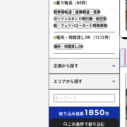
乗り物系（84件）
駐車場
私道・道路
鉄道・電車
ガソリンスタンド
飛行機・航空系
船・フェリー
ゴーカート
特殊車両
場所・時間貸しOK（1512件）
場所・時間貸しOK
企画から探す
エリアから探す
1850
絞り込み結果
件
この条件で絞り込む