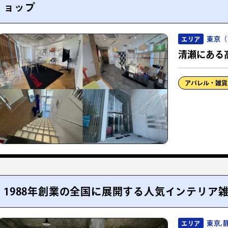
ョップ
東京（
エリア
清瀬にある
アパレル・雑貨
1988年創業の全国に展開する人気インテリア
東京,
エリア