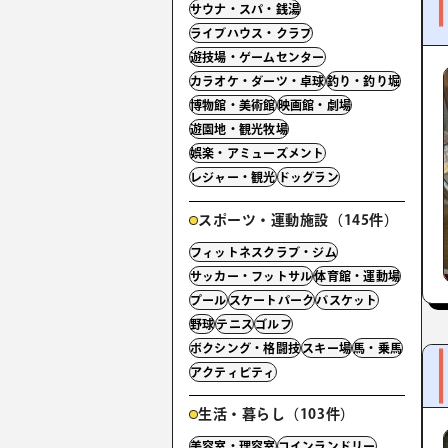
サウナ・スパ・銭湯
ライブハウス・クラブ
遊技場・ゲームセンター
カラオケ・ダーツ・卓球
釣り・釣り堀
博物館・美術館
映画館・劇場
遊園地・観光牧場
娯楽・アミューズメント
レジャー・観光
ドッグラン
スポーツ・運動施設（145件）
フィットネスクラブ・ジム
サッカー・フットサル
体育館・運動場
プール
スケートパーク
バスケット
野球
テニス
ゴルフ
ボクシング・格闘技
スキー場
馬・乗馬
アクティビティ
生活・暮らし（103件）
美容室・理容室
コインランドリー