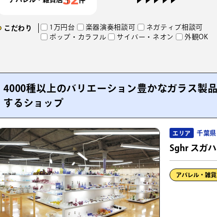
1万円台
楽器演奏相談可
ネガティブ相談可
こだわり
ポップ・カラフル
サイバー・ネオン
外観OK
4000種以上のバリエーション豊かなガラス製
するショップ
千葉県
エリア
Sghr ス
アパレル・雑貨