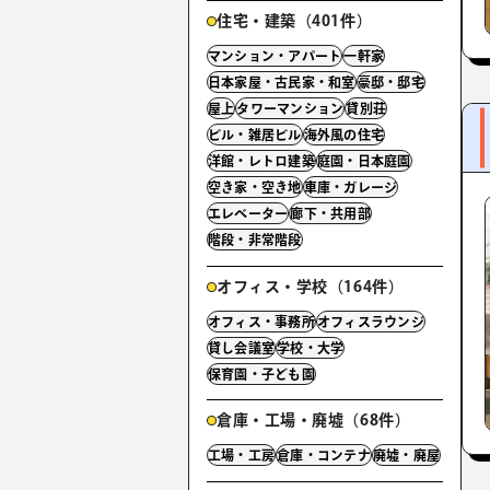
住宅・建築（401件）
マンション・アパート
一軒家
日本家屋・古民家・和室
豪邸・邸宅
屋上
タワーマンション
貸別荘
ビル・雑居ビル
海外風の住宅
洋館・レトロ建築
庭園・日本庭園
空き家・空き地
車庫・ガレージ
エレベーター
廊下・共用部
階段・非常階段
オフィス・学校（164件）
オフィス・事務所
オフィスラウンジ
貸し会議室
学校・大学
保育園・子ども園
倉庫・工場・廃墟（68件）
工場・工房
倉庫・コンテナ
廃墟・廃屋