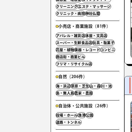
クリーニング
エステ・マッサージ
クリニック・病院
神社仏閣
小売店・商業施設（81件）
アパレル・雑貨店
本屋・文具店
スーパー・生鮮食品店
玩具・駄菓子
花屋・植物
楽器・レコード
コンビニ
商店街・商業ビル
フリマ・リサイクル店
自然（206件）
海・浜辺
草原・芝生
山・森
川・池
島・無人島
農家・農園
自治体・公共施設（26件）
役場・ホール
漁港
公園
道路・トンネル