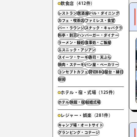
飲食店（412件）
レストラン
居酒屋
バル・ダイニング
カフェ・喫茶店
ファミレス・食堂
バー・ラウンジ
スナック・キャバクラ
料亭・割烹
ハンバーガー・ダイナー
ラーメン・麺処
食事処・ご飯屋
エスニック・アジアン
スイーツ・ケーキ
寿司・天ぷら
焼肉・ステーキ
パン屋・ベーカリー
コンセプトカフェ
貸切BBQ
屋台・縁日
厨房
ホテル・宿・式場（125件）
ホテル
旅館・宿
結婚式場
レジャー・娯楽（281件）
キャンプ場・オートサイト
グランピング・コテージ