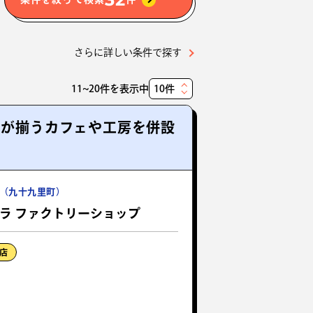
さらに詳しい条件で探す
11~20件を表示中
表
示
品が揃うカフェや工房を併設
件
数
（九十九里町）
ガハラ ファクトリーショップ
店