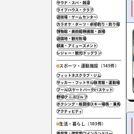
サウナ・スパ・銭湯
ライブハウス・クラブ
遊技場・ゲームセンター
カラオケ・ダーツ・卓球
釣り・釣り堀
博物館・美術館
映画館・劇場
遊園地・観光牧場
娯楽・アミューズメント
レジャー・観光
ドッグラン
スポーツ・運動施設（145件）
フィットネスクラブ・ジム
サッカー・フットサル
体育館・運動場
プール
スケートパーク
バスケット
野球
テニス
ゴルフ
ボクシング・格闘技
スキー場
馬・乗馬
アクティビティ
生活・暮らし（103件）
美容室・理容室
コインランドリー