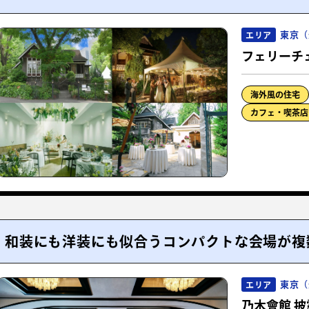
東京（
エリア
フェリーチ
海外風の住宅
カフェ・喫茶店
和装にも洋装にも似合うコンパクトな会場が複
東京（
エリア
乃木會館 披