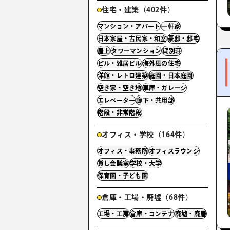
住宅・建築（402件）
マンション・アパート
一軒家
日本家屋・古民家・和室
豪邸・邸宅
屋上
タワーマンション
貸別荘
ビル・雑居ビル
海外風の住宅
洋館・レトロ建築
庭園・日本庭園
空き家・空き地
車庫・ガレージ
エレベーター
廊下・共用部
階段・非常階段
オフィス・学校（164件）
オフィス・事務所
オフィスラウンジ
貸し会議室
学校・大学
保育園・子ども園
倉庫・工場・廃墟（68件）
工場・工房
倉庫・コンテナ
廃墟・廃屋