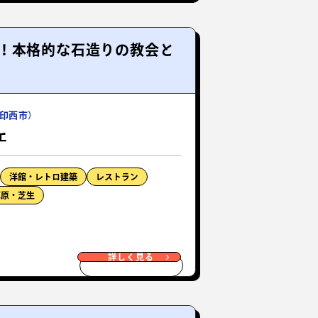
！本格的な石造りの教会と
印西市）
エ
洋館・レトロ建築
レストラン
草原・芝生
詳しく見る