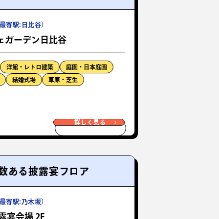
最寄駅:日比谷）
ェガーデン日比谷
洋館・レトロ建築
庭園・日本庭園
結婚式場
草原・芝生
詳しく見る
数ある披露宴フロア
最寄駅:乃木坂）
露宴会場 2F