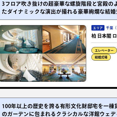
3フロア吹き抜けの超豪華な螺旋階段と宮殿の
たダイナミックな演出が撮れる豪華絢爛な結婚
千葉（
エリア
柏 日本閣 
エレベーター
結婚式場
100年以上の歴史を誇る有形文化財邸宅を一棟
のガーデンに包まれるクラシカルな洋館ウェデ