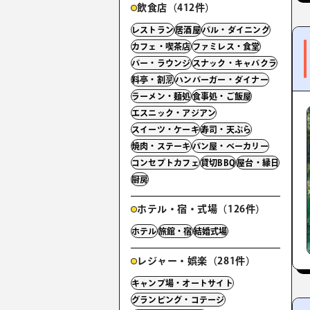
飲食店（412件）
レストラン
居酒屋
バル・ダイニング
カフェ・喫茶店
ファミレス・食堂
バー・ラウンジ
スナック・キャバクラ
料亭・割烹
ハンバーガー・ダイナー
ラーメン・麺処
食事処・ご飯屋
エスニック・アジアン
スイーツ・ケーキ
寿司・天ぷら
焼肉・ステーキ
パン屋・ベーカリー
コンセプトカフェ
貸切BBQ
屋台・縁日
厨房
ホテル・宿・式場（126件）
ホテル
旅館・宿
結婚式場
レジャー・娯楽（281件）
キャンプ場・オートサイト
グランピング・コテージ