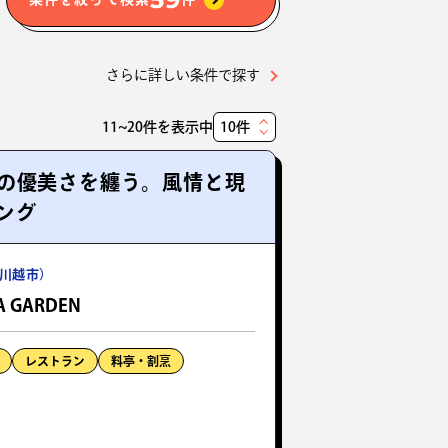
さらに詳しい条件で探す
11~20件を表示中
表
示
の優美さを纏う。風情と現
件
ング
数
川越市）
A GARDEN
レストラン
料亭・割烹