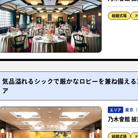
結婚式場
気品溢れるシックで厳かなロビーを兼ね備える
ア
東京（
エリア
乃木會館 披
結婚式場