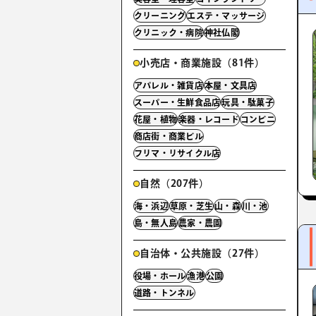
クリーニング
エステ・マッサージ
クリニック・病院
神社仏閣
小売店・商業施設（81件）
アパレル・雑貨店
本屋・文具店
スーパー・生鮮食品店
玩具・駄菓子
花屋・植物
楽器・レコード
コンビニ
商店街・商業ビル
フリマ・リサイクル店
自然（207件）
海・浜辺
草原・芝生
山・森
川・池
島・無人島
農家・農園
自治体・公共施設（27件）
役場・ホール
漁港
公園
道路・トンネル