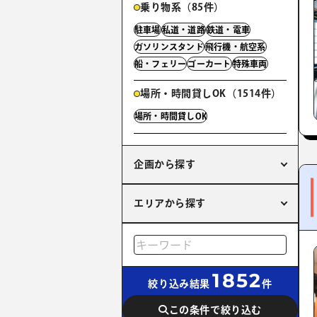
乗り物系（85件）
駐車場
私道・道路
鉄道・電車
ガソリンスタンド
飛行機・航空系
船・フェリー
ゴーカート
特殊車両
場所・時間貸しOK（1514件）
場所・時間貸しOK
企画から探す
エリアから探す
1852
絞り込み結果
件
この条件で絞り込む