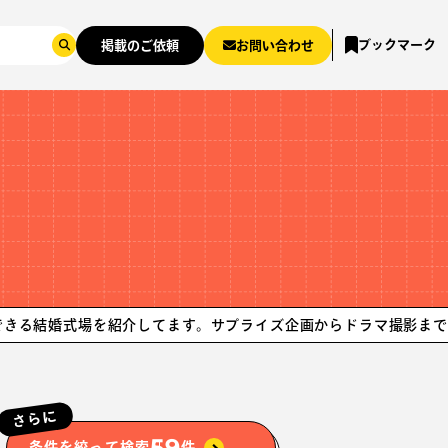
ブックマーク
掲載のご依頼
お問い合わせ
式場を紹介してます。サプライズ企画からドラマ撮影まで！
ロケやシ
さらに
59
条件を絞って検索
件