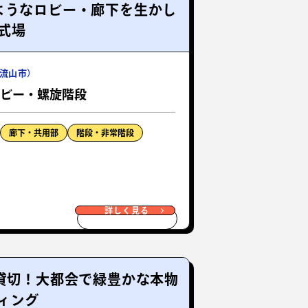
ようなロビー・廊下を生かし
式場
流山市）
ロビー・螺旋階段
廊下・共用部
階段・非常階段
詳しく見る
貸切！大都会で緑豊かな本物
ィング