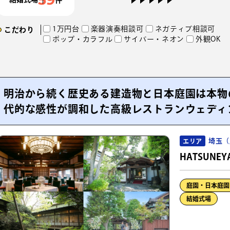
1万円台
楽器演奏相談可
ネガティブ相談可
こだわり
ポップ・カラフル
サイバー・ネオン
外観OK
明治から続く歴史ある建造物と日本庭園は本物
代的な感性が調和した高級レストランウェディ
埼玉（
エリア
HATSUNEY
庭園・日本庭園
結婚式場