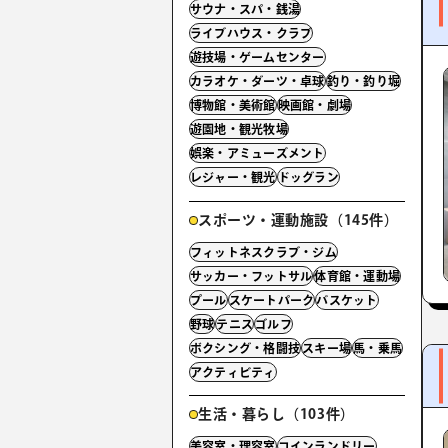
サウナ・スパ・銭湯
ライブハウス・クラブ
遊技場・ゲームセンター
カラオケ・ダーツ・卓球
釣り・釣り堀
博物館・美術館
映画館・劇場
遊園地・観光牧場
娯楽・アミューズメント
レジャー・観光
ドッグラン
スポーツ・運動施設（145件）
フィットネスクラブ・ジム
サッカー・フットサル
体育館・運動場
プール
スケートパーク
バスケット
野球
テニス
ゴルフ
ボクシング・格闘技
スキー場
馬・乗馬
アクティビティ
生活・暮らし（103件）
美容室・理容室
コインランドリー