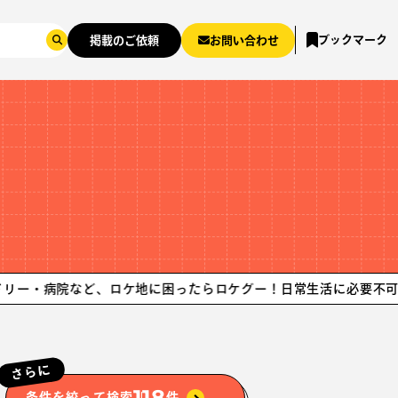
ブックマーク
掲載のご依頼
お問い合わせ
院など、ロケ地に困ったらロケグー！
日常生活に必要不可欠なスポ
さらに
118
条件を絞って検索
件