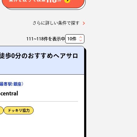
さらに詳しい条件で探す
111~118件を表示中
表
示
徒歩0分のおすすめヘアサロ
件
数
最寄駅:銀座）
central
ドッキリ協力