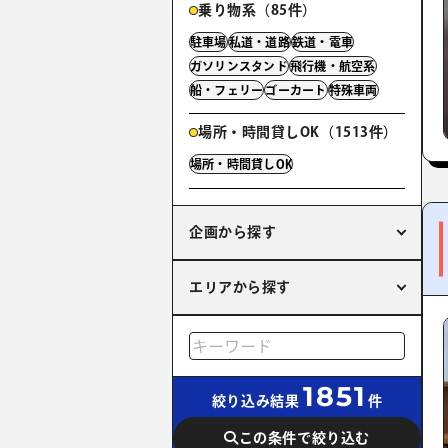
乗り物系（85件）
駐車場
私道・道路
鉄道・電車
ガソリンスタンド
飛行機・航空系
船・フェリー
ゴーカート
特殊車両
場所・時間貸しOK（1513件）
場所・時間貸しOK
企画から探す
エリアから探す
1851
絞り込み結果
件
この条件で絞り込む