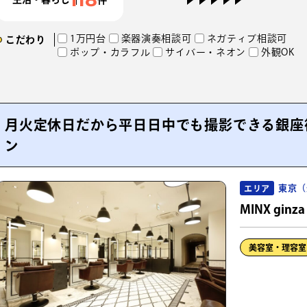
1万円台
楽器演奏相談可
ネガティブ相談可
こだわり
ポップ・カラフル
サイバー・ネオン
外観OK
月火定休日だから平日日中でも撮影できる銀座
ン
東京（
エリア
MINX ginza 
美容室・理容室