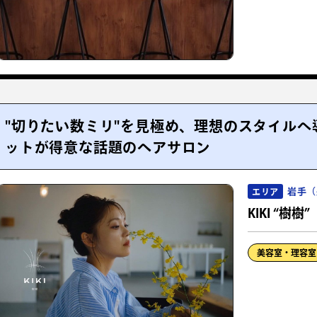
"切りたい数ミリ"を見極め、理想のスタイル
ットが得意な話題のヘアサロン
岩手（
エリア
KIKI “樹樹”
美容室・理容室