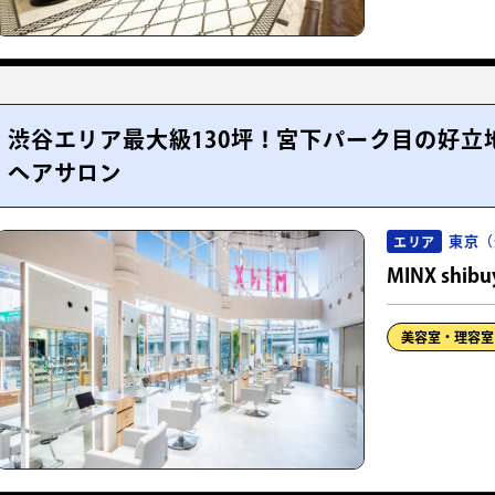
渋谷エリア最大級130坪！宮下パーク目の好立
ヘアサロン
東京（
エリア
MINX shibu
美容室・理容室