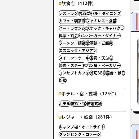
飲食店（412件）
レストラン
居酒屋
バル・ダイニング
カフェ・喫茶店
ファミレス・食堂
バー・ラウンジ
スナック・キャバクラ
料亭・割烹
ハンバーガー・ダイナー
ラーメン・麺処
食事処・ご飯屋
エスニック・アジアン
スイーツ・ケーキ
寿司・天ぷら
焼肉・ステーキ
パン屋・ベーカリー
コンセプトカフェ
貸切BBQ
屋台・縁日
厨房
ホテル・宿・式場（125件）
ホテル
旅館・宿
結婚式場
レジャー・娯楽（281件）
キャンプ場・オートサイト
グランピング・コテージ