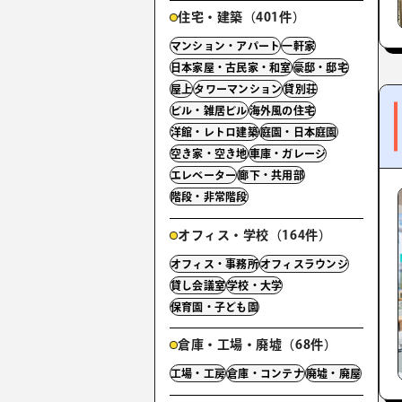
住宅・建築（401件）
マンション・アパート
一軒家
日本家屋・古民家・和室
豪邸・邸宅
屋上
タワーマンション
貸別荘
ビル・雑居ビル
海外風の住宅
洋館・レトロ建築
庭園・日本庭園
空き家・空き地
車庫・ガレージ
エレベーター
廊下・共用部
階段・非常階段
オフィス・学校（164件）
オフィス・事務所
オフィスラウンジ
貸し会議室
学校・大学
保育園・子ども園
倉庫・工場・廃墟（68件）
工場・工房
倉庫・コンテナ
廃墟・廃屋