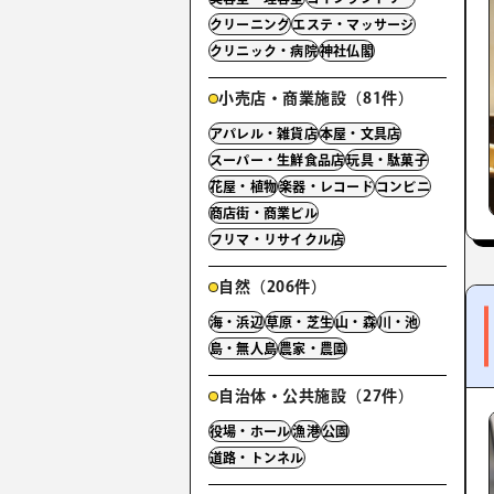
クリーニング
エステ・マッサージ
クリニック・病院
神社仏閣
小売店・商業施設（81件）
アパレル・雑貨店
本屋・文具店
スーパー・生鮮食品店
玩具・駄菓子
花屋・植物
楽器・レコード
コンビニ
商店街・商業ビル
フリマ・リサイクル店
自然（206件）
海・浜辺
草原・芝生
山・森
川・池
島・無人島
農家・農園
自治体・公共施設（27件）
役場・ホール
漁港
公園
道路・トンネル