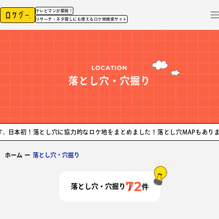
テレビマンが開発！
リサーチ・ネタ探しにも使えるロケ地検索サイト
LOCATION
落とし穴・穴掘り
落とし穴に協力的なロケ地をまとめました！落とし穴MAPもあります。
日本初
ホーム
ー
落とし穴・穴掘り
72
落とし穴・穴掘り
件