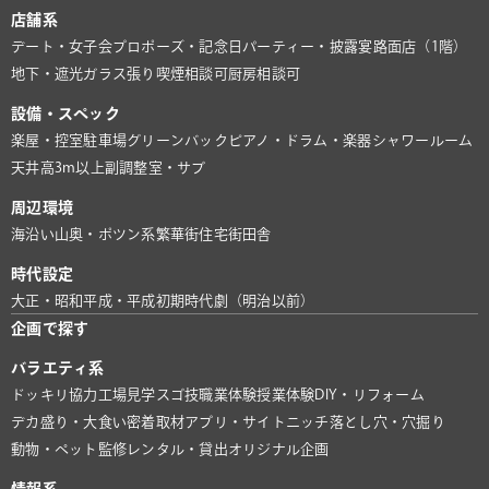
店舗系
デート・女子会
プロポーズ・記念日
パーティー・披露宴
路面店（1階）
地下・遮光
ガラス張り
喫煙相談可
厨房相談可
設備・スペック
楽屋・控室
駐車場
グリーンバック
ピアノ・ドラム・楽器
シャワールーム
天井高3m以上
副調整室・サブ
周辺環境
海沿い
山奥・ポツン系
繁華街
住宅街
田舎
時代設定
大正・昭和
平成・平成初期
時代劇（明治以前）
企画で探す
バラエティ系
ドッキリ協力
工場見学
スゴ技
職業体験
授業体験
DIY・リフォーム
デカ盛り・大食い
密着取材
アプリ・サイト
ニッチ
落とし穴・穴掘り
動物・ペット
監修
レンタル・貸出
オリジナル企画