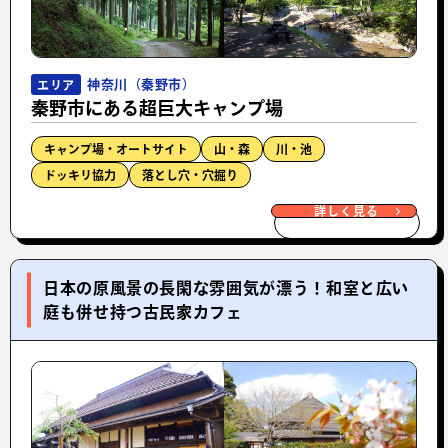
神奈川（秦野市）
エリア
秦野市にある超巨大キャンプ場
キャンプ場・オートサイト
山・森
川・池
ドッキリ協力
落とし穴・穴掘り
詳しく見る
日本の原風景の長閑な雰囲気が漂う！和室と広い
庭も併せ持つ古民家カフェ