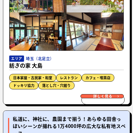
埼玉（北足立）
エリア
紡ぎの家 大島
日本家屋・古民家・和室
レストラン
カフェ・喫茶店
ドッキリ協力
落とし穴・穴掘り
詳しく見る
私道に、神社に、農園まで揃う！あらゆる田舎っ
ぽいシーンが撮れる1万4000坪の広大な私有地スペ