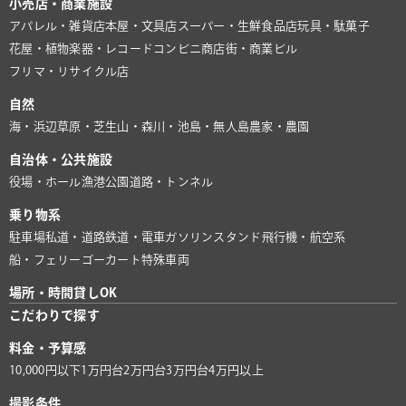
小売店・商業施設
アパレル・雑貨店
本屋・文具店
スーパー・生鮮食品店
玩具・駄菓子
花屋・植物
楽器・レコード
コンビニ
商店街・商業ビル
フリマ・リサイクル店
自然
海・浜辺
草原・芝生
山・森
川・池
島・無人島
農家・農園
自治体・公共施設
役場・ホール
漁港
公園
道路・トンネル
乗り物系
駐車場
私道・道路
鉄道・電車
ガソリンスタンド
飛行機・航空系
船・フェリー
ゴーカート
特殊車両
場所・時間貸しOK
こだわりで探す
料金・予算感
10,000円以下
1万円台
2万円台
3万円台
4万円以上
撮影条件