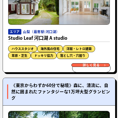
山梨（最寄駅:河口湖）
エリア
Studio Leaf 河口湖 A studio
ハウススタジオ
海外風の住宅
洋館・レトロ建築
草原・芝生
ドッキリ協力
落とし穴・穴掘り
詳しく見る
《東京からわずか60分で秘境》森に、清流に、自
然に囲まれたファンタジーな1万坪大型グランピン
グ