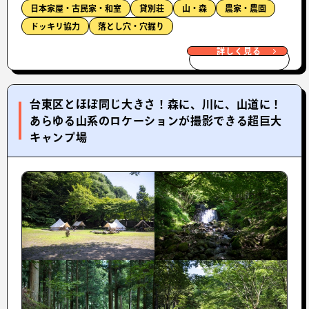
日本家屋・古民家・和室
貸別荘
山・森
農家・農園
ドッキリ協力
落とし穴・穴掘り
詳しく見る
台東区とほぼ同じ大きさ！森に、川に、山道に！
あらゆる山系のロケーションが撮影できる超巨大
キャンプ場