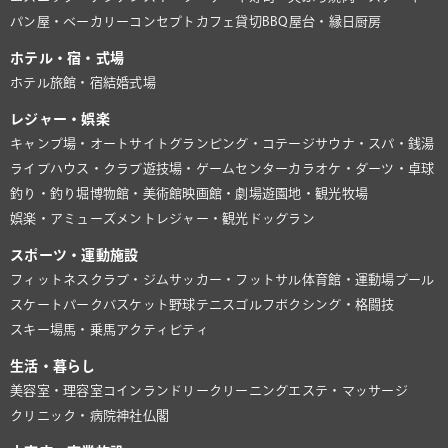
パン屋・ベーカリー
コンセプトカフェ
貸切BBQ
屋台・縁日
厨房
ホテル・宿・式場
ホテル
旅館・宿
結婚式場
レジャー・娯楽
キャンプ場・オートサイト
グランピング・コテージ
サウナ・スパ・銭湯
ライブハウス・クラブ
遊技場・ゲームセンター
カラオケ・ダーツ・卓球
釣り・釣り堀
博物館・美術館
映画館・劇場
遊園地・観光牧場
娯楽・アミューズメント
レジャー・観光
ドッグラン
スポーツ・運動施設
フィットネスクラブ・ジム
サッカー・フットサル
体育館・運動場
プール
スケートパーク
バスケット
野球
テニス
ゴルフ
ボクシング・格闘技
スキー場
馬・乗馬
アクティビティ
生活・暮らし
美容室・理容室
コインランドリー
クリーニング
エステ・マッサージ
クリニック・病院
神社仏閣