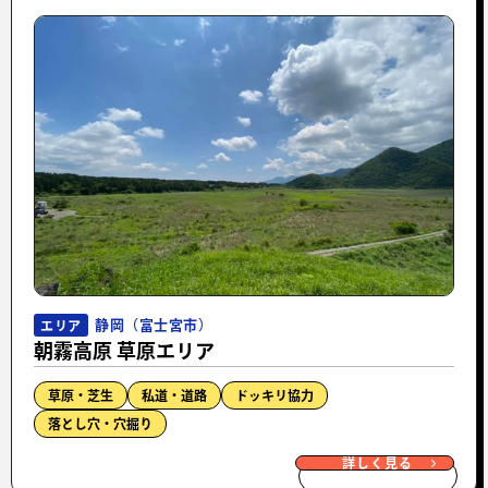
静岡（富士宮市）
エリア
朝霧高原 草原エリア
草原・芝生
私道・道路
ドッキリ協力
落とし穴・穴掘り
詳しく見る