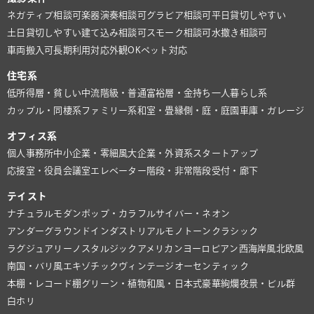
ネガティブ相談可
楽器演奏相談可
グラビア相談可
平日貸切しやすい
土日貸切しやすい
建て込み相談可
スモーク相談可
水撒き相談可
車両搬入可
長期利用対応
外観OK
ペット対応
住宅系
低所得層・貧しい
中流階級・普通
富裕層・金持ち
一人暮らし系
カップル・同棲系
ファミリー系
和室・畳
縁側・庭・庭園
車庫・ガレージ
オフィス系
個人事務所
中小企業・零細風
大企業・外資系
スタートアップ
応接室・役員会議室
エレベーター
階段・非常階段
受付・廊下
テイスト
ナチュラル
モダン
ポップ・カラフル
サイバー・ネオン
アンダーグラウンド
インダストリアル
モノトーン
クラシック
ラグジュアリー
ノスタルジック
アメリカン
ヨーロピアン
西海岸風
北欧風
南国・バリ風
エキゾチック
ヴィンテージ
オーセンティック
本棚・レコード棚
グリーン・植物
和風・日本式
豪華絢爛
夜景・ビル群
白ホリ