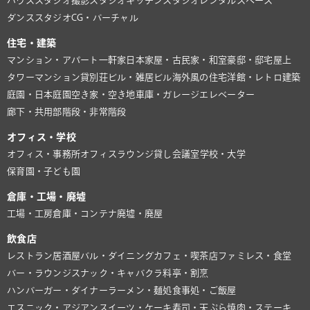
ハウススタジオ
撮影スタジオ
キッチンスタジオ
レンタルスペース
ダンススタジオ
CG・バーチャル
住宅・建築
マンション・アパート
一軒家
日本家屋・古民家・和室
豪邸・邸宅
屋上
タワーマンション
貸別荘
ビル・雑居ビル
海外風の住宅
洋館・レトロ建築
庭園・日本庭園
空き家・空き地
車庫・ガレージ
エレベーター
廊下・共用部
階段・非常階段
オフィス・学校
オフィス・事務所
オフィスラウンジ
貸し会議室
学校・大学
保育園・子ども園
倉庫・工場・廃墟
工場・工房
倉庫・コンテナ
廃墟・廃屋
飲食店
レストラン
居酒屋
バル・ダイニング
カフェ・喫茶店
ファミレス・食堂
バー・ラウンジ
スナック・キャバクラ
料亭・割烹
ハンバーガー・ダイナー
ラーメン・麺処
食事処・ご飯屋
エスニック・アジアン
スイーツ・ケーキ
寿司・天ぷら
焼肉・ステーキ