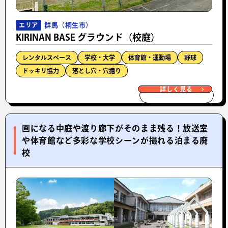
群馬（桐生市）
エリア
KIRINAN BASE グラウンド（校庭）
レンタルスペース
学校・大学
体育館・運動場
野球
ドッキリ協力
落とし穴・穴掘り
詳しく見る
画になる中庭や渡り廊下がそのまま残る！放送室
や体育館など多彩な学校シーンが撮れる泊まる廃
校