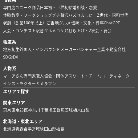
情報系
専門店
ユニーク商品
日本初・世界初
結婚相談・恋愛
体験教室・ワークショップ
プチ贅沢
バズりました！
Z世代・昭和世代
老舗（創業100年以上）
ご当地グルメ
伝統・文化・行事
ChatGPT
大会・コンテスト
駅舎グルメ
ロケ弁
打ち上げ・2次会・宴会
報道系
地方創生
外国人・インバウンド
メーカー
ベンチャー企業
不動産会社
SDGs
DX
人物系
マニアさん
専門家
職人
協会・団体
アスリート・チーム
コーディネーター
インストラクター
カメラマン
エリアで探す
関東エリア
東京
東京23区
神奈川
千葉
埼玉
群馬
茨城
栃木
山梨
北海道・東北エリア
北海道
青森
岩手
宮城
秋田
山形
福島