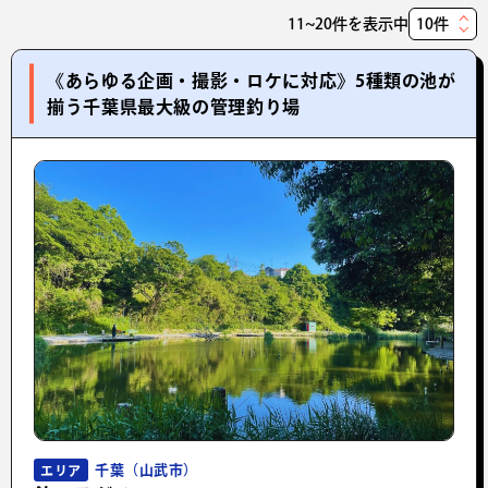
11~20件を表示中
表
示
《あらゆる企画・撮影・ロケに対応》5種類の池が
件
揃う千葉県最大級の管理釣り場
数
千葉（山武市）
エリア