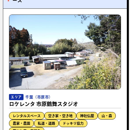
ース
千葉（市原市）
エリア
ロケレンタ 市原鶴舞スタジオ
レンタルスペース
空き家・空き地
神社仏閣
山・森
農家・農園
私道・道路
ドッキリ協力