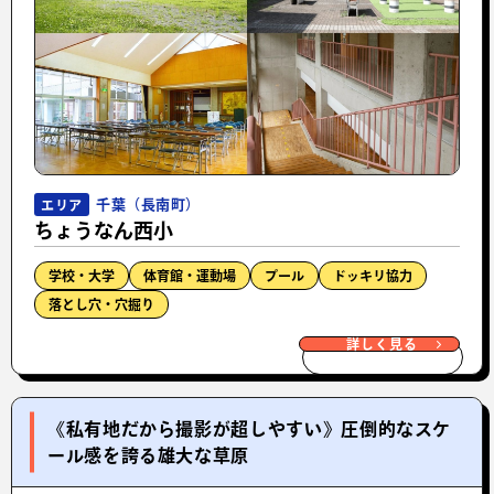
千葉（長南町）
エリア
ちょうなん西小
学校・大学
体育館・運動場
プール
ドッキリ協力
落とし穴・穴掘り
詳しく見る
《私有地だから撮影が超しやすい》圧倒的なスケ
ール感を誇る雄大な草原