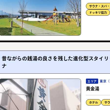
サウナ・スパ・
ドッキリ協力
昔ながらの銭湯の良さを残した進化型スタイリ
ナ
東京（
エリア
黄金湯
ホテル
サ