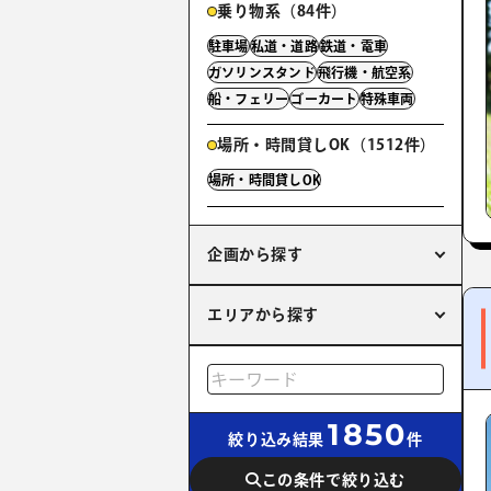
乗り物系（84件）
駐車場
私道・道路
鉄道・電車
ガソリンスタンド
飛行機・航空系
船・フェリー
ゴーカート
特殊車両
場所・時間貸しOK（1512件）
場所・時間貸しOK
企画から探す
エリアから探す
1850
絞り込み結果
件
この条件で絞り込む