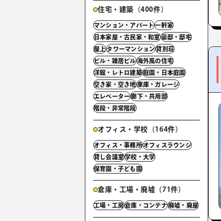
住宅・建築（400件）
マンション・アパート
一軒家
日本家屋・古民家・和室
豪邸・邸宅
屋上
タワーマンション
貸別荘
ビル・雑居ビル
海外風の住宅
洋館・レトロ建築
庭園・日本庭園
空き家・空き地
車庫・ガレージ
エレベーター
廊下・共用部
階段・非常階段
オフィス・学校（164件）
オフィス・事務所
オフィスラウンジ
貸し会議室
学校・大学
保育園・子ども園
倉庫・工場・廃墟（71件）
工場・工房
倉庫・コンテナ
廃墟・廃屋