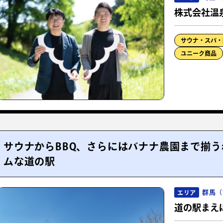
株式会社温
サウナ・スパ・
ユニーク商品
サウナからBBQ、さらにはバナナ農園まで揃
ムな道の駅
群馬（
エリア
道の駅まえ