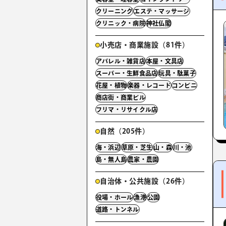
クリーニング
エステ・マッサージ
クリニック・病院
神社仏閣
小売店・商業施設（81件）
アパレル・雑貨店
本屋・文具店
スーパー・生鮮食品店
玩具・駄菓子
花屋・植物
楽器・レコード
コンビニ
商店街・商業ビル
フリマ・リサイクル店
自然（205件）
海・浜辺
草原・芝生
山・森
川・池
島・無人島
農家・農園
自治体・公共施設（26件）
役場・ホール
漁港
公園
道路・トンネル