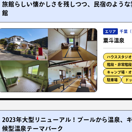
旅館らしい懐かしさを残しつつ、民宿のような
館
千葉（
エリア
粟斗温泉
ハウススタジオ
階段・非常階段
キャンプ場・オ
駐車場
ド
2023年大型リニューアル！プールから温泉、
候型温泉テーマパーク