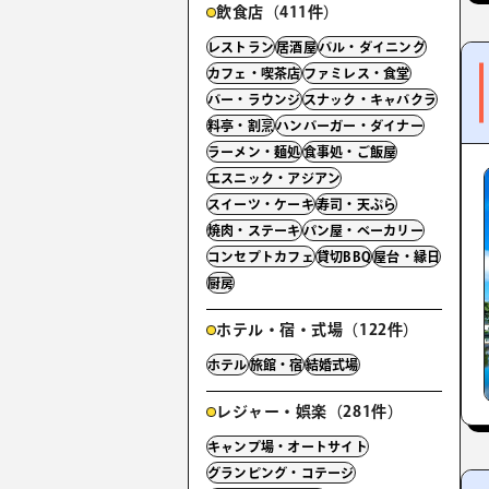
飲食店（411件）
レストラン
居酒屋
バル・ダイニング
カフェ・喫茶店
ファミレス・食堂
バー・ラウンジ
スナック・キャバクラ
料亭・割烹
ハンバーガー・ダイナー
ラーメン・麺処
食事処・ご飯屋
エスニック・アジアン
スイーツ・ケーキ
寿司・天ぷら
焼肉・ステーキ
パン屋・ベーカリー
コンセプトカフェ
貸切BBQ
屋台・縁日
厨房
ホテル・宿・式場（122件）
ホテル
旅館・宿
結婚式場
レジャー・娯楽（281件）
キャンプ場・オートサイト
グランピング・コテージ