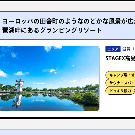
ヨーロッパの田舎町のようなのどかな風景が広
琶湖畔にあるグランピングリゾート
滋賀（
エリア
STAGEX高
キャンプ場・オ
サウナ・スパ・
ドッキリ協力