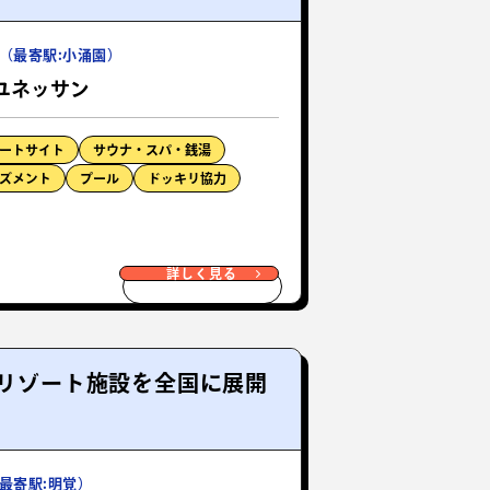
（最寄駅:小涌園）
ユネッサン
ートサイト
サウナ・スパ・銭湯
ズメント
プール
ドッキリ協力
詳しく見る
、リゾート施設を全国に展開
最寄駅:明覚）