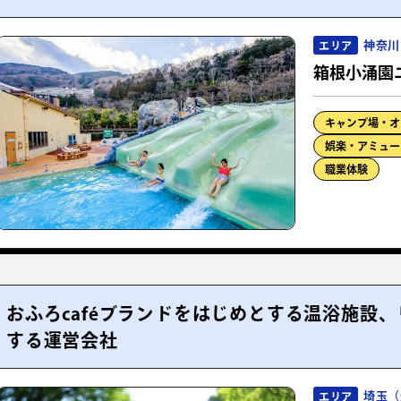
神奈川
エリア
箱根小涌園
キャンプ場・オ
娯楽・アミュー
職業体験
おふろcaféブランドをはじめとする温浴施設
する運営会社
埼玉（
エリア