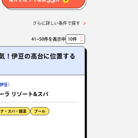
さらに詳しい条件で探す
41~50件を表示中
表
示
気！伊豆の高台に位置する
件
数
伊豆）
ーラ リゾート&スパ
ウナ・スパ・銭湯
プール