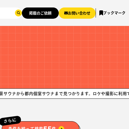
ブックマーク
掲載のご依頼
お問い合わせ
ら都内個室サウナまで見つかります。
ロケや撮影に利用できる銭湯
さらに
55
条件を絞って検索
件