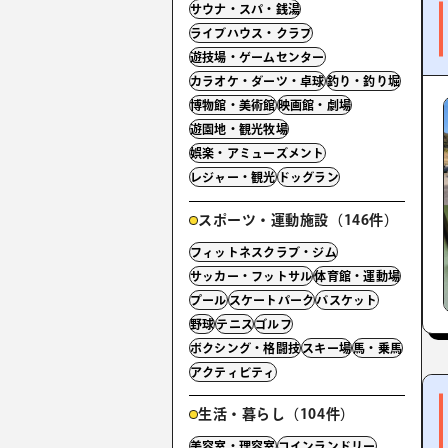
サウナ・スパ・銭湯
ライブハウス・クラブ
遊技場・ゲームセンター
カラオケ・ダーツ・卓球
釣り・釣り堀
博物館・美術館
映画館・劇場
遊園地・観光牧場
娯楽・アミューズメント
レジャー・観光
ドッグラン
スポーツ・運動施設（146件）
フィットネスクラブ・ジム
サッカー・フットサル
体育館・運動場
プール
スケートパーク
バスケット
野球
テニス
ゴルフ
ボクシング・格闘技
スキー場
馬・乗馬
アクティビティ
生活・暮らし（104件）
美容室・理容室
コインランドリー