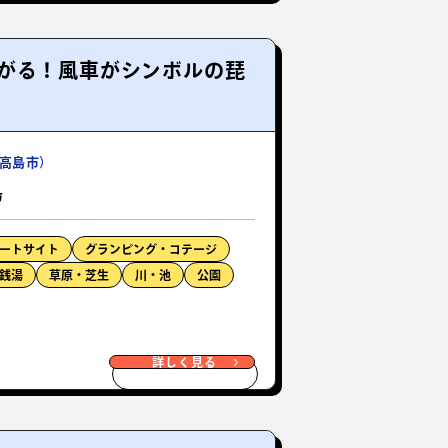
がる！風車がシンボルの琵
高島市）
島
ートサイト
グランピング・コテージ
銭湯
草原・芝生
川・池
公園
詳しく見る