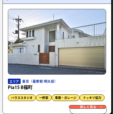
東京（最寄駅:明大前）
エリア
Pia15 B福町
ハウススタジオ
一軒家
車庫・ガレージ
ドッキリ協力
詳しく見る