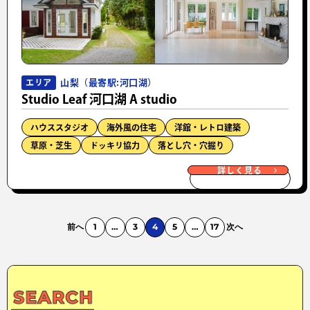
山梨（最寄駅:河口湖）
エリア
Studio Leaf 河口湖 A studio
ハウススタジオ
海外風の住宅
洋館・レトロ建築
草原・芝生
ドッキリ協力
落とし穴・穴掘り
詳しく見る
前へ
1
…
3
4
5
…
17
次へ