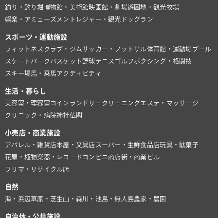
釣り・釣り堀
博物館・美術館
映画館・劇場
遊園地・観光牧場
娯楽・アミューズメント
レジャー・観光
ドッグラン
スポーツ・運動施設
フィットネスクラブ・ジム
サッカー・フットサル
体育館・運動場
プール
スケートパーク
バスケット
野球
テニス
ゴルフ
ボクシング・格闘技
スキー場
馬・乗馬
アクティビティ
生活・暮らし
美容室・理容室
コインランドリー
クリーニング
エステ・マッサージ
クリニック・病院
神社仏閣
小売店・商業施設
アパレル・雑貨店
本屋・文具店
スーパー・生鮮食品店
玩具・駄菓子
花屋・植物
楽器・レコード
コンビニ
商店街・商業ビル
フリマ・リサイクル店
自然
海・浜辺
草原・芝生
山・森
川・池
島・無人島
農家・農園
自治体・公共施設