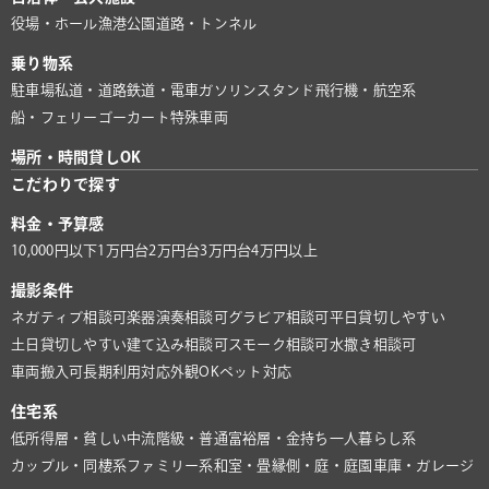
役場・ホール
漁港
公園
道路・トンネル
乗り物系
駐車場
私道・道路
鉄道・電車
ガソリンスタンド
飛行機・航空系
船・フェリー
ゴーカート
特殊車両
場所・時間貸しOK
こだわりで探す
料金・予算感
10,000円以下
1万円台
2万円台
3万円台
4万円以上
撮影条件
ネガティブ相談可
楽器演奏相談可
グラビア相談可
平日貸切しやすい
土日貸切しやすい
建て込み相談可
スモーク相談可
水撒き相談可
車両搬入可
長期利用対応
外観OK
ペット対応
住宅系
低所得層・貧しい
中流階級・普通
富裕層・金持ち
一人暮らし系
カップル・同棲系
ファミリー系
和室・畳
縁側・庭・庭園
車庫・ガレージ