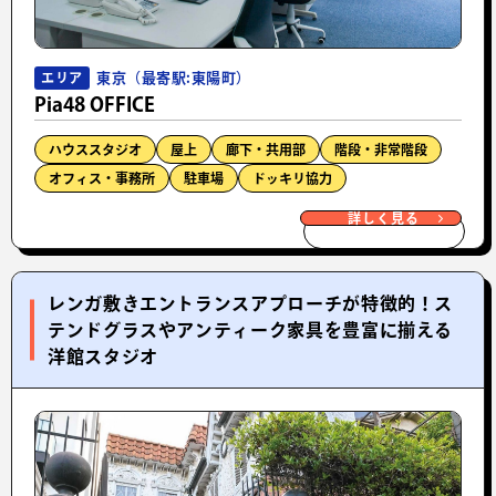
東京（最寄駅:東陽町）
エリア
Pia48 OFFICE
ハウススタジオ
屋上
廊下・共用部
階段・非常階段
オフィス・事務所
駐車場
ドッキリ協力
詳しく見る
レンガ敷きエントランスアプローチが特徴的！ス
テンドグラスやアンティーク家具を豊富に揃える
洋館スタジオ