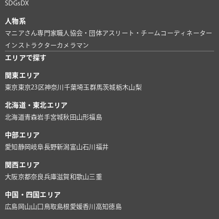
SDGs
DX
人物系
マニアさん
専門家
職人
協会・団体
アスリート・チーム
コーディネーター
インストラクター
カメラマン
エリアで探す
関東エリア
東京
東京23区
神奈川
千葉
埼玉
群馬
茨城
栃木
山梨
北海道・東北エリア
北海道
青森
岩手
宮城
秋田
山形
福島
中部エリア
愛知
静岡
岐阜
長野
新潟
富山
石川
福井
関西エリア
大阪
京都
奈良
兵庫
滋賀
和歌山
三重
中国・四国エリア
広島
岡山
山口
鳥取
島根
愛媛
香川
高知
徳島