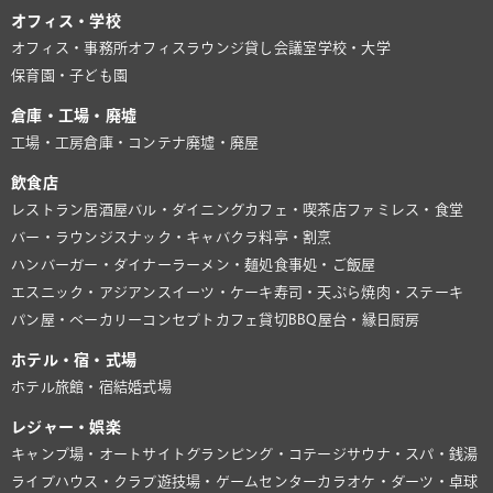
オフィス・学校
オフィス・事務所
オフィスラウンジ
貸し会議室
学校・大学
保育園・子ども園
倉庫・工場・廃墟
工場・工房
倉庫・コンテナ
廃墟・廃屋
飲食店
レストラン
居酒屋
バル・ダイニング
カフェ・喫茶店
ファミレス・食堂
バー・ラウンジ
スナック・キャバクラ
料亭・割烹
ハンバーガー・ダイナー
ラーメン・麺処
食事処・ご飯屋
エスニック・アジアン
スイーツ・ケーキ
寿司・天ぷら
焼肉・ステーキ
パン屋・ベーカリー
コンセプトカフェ
貸切BBQ
屋台・縁日
厨房
ホテル・宿・式場
ホテル
旅館・宿
結婚式場
レジャー・娯楽
キャンプ場・オートサイト
グランピング・コテージ
サウナ・スパ・銭湯
ライブハウス・クラブ
遊技場・ゲームセンター
カラオケ・ダーツ・卓球