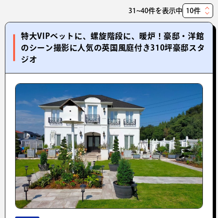
31~40件を表示中
表
示
特大VIPベットに、螺旋階段に、暖炉！豪邸・洋館
件
のシーン撮影に人気の英国風庭付き310坪豪邸スタ
数
ジオ