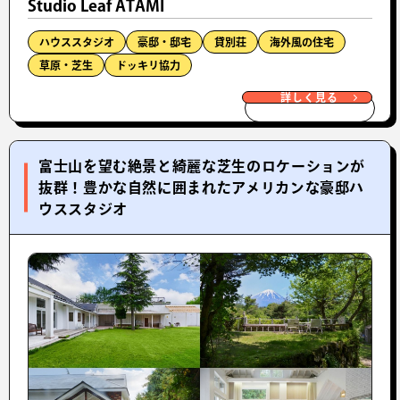
Studio Leaf ATAMI
ハウススタジオ
豪邸・邸宅
貸別荘
海外風の住宅
草原・芝生
ドッキリ協力
詳しく見る
富士山を望む絶景と綺麗な芝生のロケーションが
抜群！豊かな自然に囲まれたアメリカンな豪邸ハ
ウススタジオ