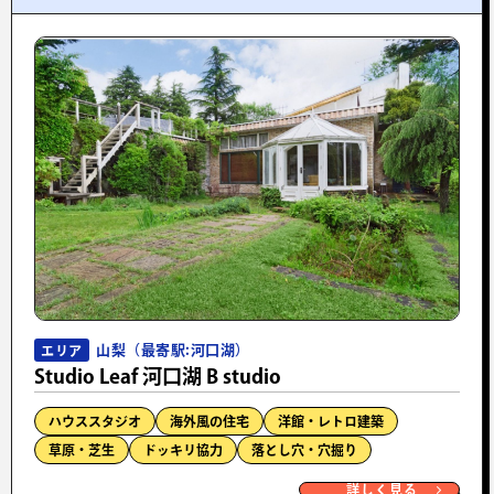
山梨（最寄駅:河口湖）
エリア
Studio Leaf 河口湖 B studio
ハウススタジオ
海外風の住宅
洋館・レトロ建築
草原・芝生
ドッキリ協力
落とし穴・穴掘り
詳しく見る