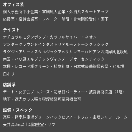
オフィス系
個人事務所
中小企業・零細風
大企業・外資系
スタートアップ
応接室・役員会議室
エレベーター
階段・非常階段
受付・廊下
テイスト
ナチュラル
モダン
ポップ・カラフル
サイバー・ネオン
アンダーグラウンド
インダストリアル
モノトーン
クラシック
ラグジュアリー
ノスタルジック
アメリカン
ヨーロピアン
西海岸風
北欧風
南国・バリ風
エキゾチック
ヴィンテージ
オーセンティック
本棚・レコード棚
グリーン・植物
和風・日本式
豪華絢爛
夜景・ビル群
白ホリ
店舗系
デート・女子会
プロポーズ・記念日
パーティー・披露宴
路面店（1階）
地下・遮光
ガラス張り
喫煙相談可
厨房相談可
設備・スペック
楽屋・控室
駐車場
グリーンバック
ピアノ・ドラム・楽器
シャワールーム
天井高3m以上
副調整室・サブ