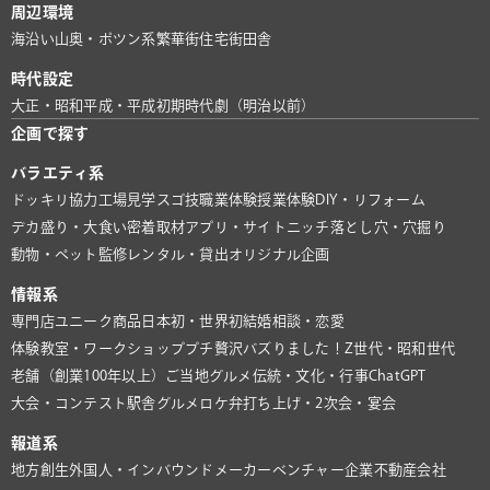
周辺環境
海沿い
山奥・ポツン系
繁華街
住宅街
田舎
時代設定
大正・昭和
平成・平成初期
時代劇（明治以前）
企画で探す
バラエティ系
ドッキリ協力
工場見学
スゴ技
職業体験
授業体験
DIY・リフォーム
デカ盛り・大食い
密着取材
アプリ・サイト
ニッチ
落とし穴・穴掘り
動物・ペット
監修
レンタル・貸出
オリジナル企画
情報系
専門店
ユニーク商品
日本初・世界初
結婚相談・恋愛
体験教室・ワークショップ
プチ贅沢
バズりました！
Z世代・昭和世代
老舗（創業100年以上）
ご当地グルメ
伝統・文化・行事
ChatGPT
大会・コンテスト
駅舎グルメ
ロケ弁
打ち上げ・2次会・宴会
報道系
地方創生
外国人・インバウンド
メーカー
ベンチャー企業
不動産会社