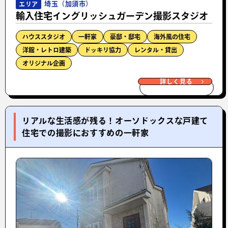
埼玉（加須市）
エリア
輸入住宅イングリッシュガーデン撮影スタジオ
ハウススタジオ
一軒家
豪邸・邸宅
海外風の住宅
洋館・レトロ建築
ドッキリ協力
レンタル・貸出
オリジナル企画
詳しく見る
リアルな生活感が残る！オーソドックスな戸建て
住宅での撮影におすすめの一軒家