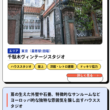
東京（最寄駅:田端）
エリア
千駄木ヴィンテージスタジオ
ハウススタジオ
屋上
洋館・レトロ建築
ドッキリ協力
詳しく見る
蔦の生えた外壁や石畳、特徴的なサンルームなど
ヨーロッパ的な独特な雰囲気を醸し出すハウスス
タジオ