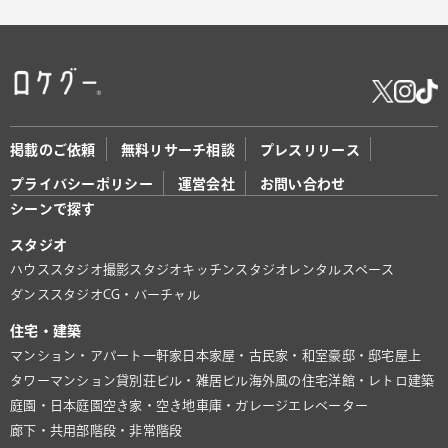
掲載のご依頼
無料リサーチ相談
プレスリリース
プライバシーポリシー
運営会社
お問い合わせ
シーンで探す
スタジオ
ハウススタジオ
撮影スタジオ
キッチンスタジオ
レンタルスペース
ダンススタジオ
CG・バーチャル
住宅・建築
マンション・アパート
一軒家
日本家屋・古民家・和室
豪邸・邸宅
屋上
タワーマンション
貸別荘
ビル・雑居ビル
海外風の住宅
洋館・レトロ建築
庭園・日本庭園
空き家・空き地
車庫・ガレージ
エレベーター
廊下・共用部
階段・非常階段