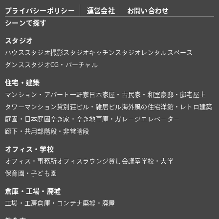
プライバシーポリシー
運営会社
お問い合わせ
シーンで探す
スタジオ
ハウススタジオ
撮影スタジオ
キッチンスタジオ
レンタルスペース
ダンススタジオ
CG・バーチャル
住宅・建築
マンション・アパート
一軒家
日本家屋・古民家・和室
豪邸・邸宅
屋上
タワーマンション
貸別荘
ビル・雑居ビル
海外風の住宅
洋館・レトロ建築
庭園・日本庭園
空き家・空き地
車庫・ガレージ
エレベーター
廊下・共用部
階段・非常階段
オフィス・学校
オフィス・事務所
オフィスラウンジ
貸し会議室
学校・大学
保育園・子ども園
倉庫・工場・廃墟
工場・工房
倉庫・コンテナ
廃墟・廃屋