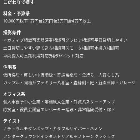
こだわりで探す
料金・予算感
10,000円以下
1万円台
2万円台
3万円台
4万円以上
撮影条件
ネガティブ相談可
楽器演奏相談可
グラビア相談可
平日貸切しやすい
土日貸切しやすい
建て込み相談可
スモーク相談可
水撒き相談可
車両搬入可
長期利用対応
外観OK
ペット対応
住宅系
低所得層・貧しい
中流階級・普通
富裕層・金持ち
一人暮らし系
カップル・同棲系
ファミリー系
和室・畳
縁側・庭・庭園
車庫・ガレージ
オフィス系
個人事務所
中小企業・零細風
大企業・外資系
スタートアップ
応接室・役員会議室
エレベーター
階段・非常階段
受付・廊下
テイスト
ナチュラル
モダン
ポップ・カラフル
サイバー・ネオン
アンダーグラウンド
インダストリアル
モノトーン
クラシック