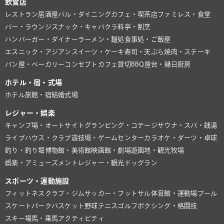
飲食店
レストラン
居酒屋
バル・ダイニング
カフェ・喫茶店
ファミレス・食堂
バー・ラウンジ
スナック・キャバクラ
料亭・割烹
ハンバーガー・ダイナー
ラーメン・麺処
食事処・ご飯屋
エスニック・アジアン
スイーツ・ケーキ
寿司・天ぷら
焼肉・ステーキ
パン屋・ベーカリー
コンセプトカフェ
貸切BBQ
屋台・縁日
厨房
ホテル・宿・式場
ホテル
旅館・宿
結婚式場
レジャー・娯楽
キャンプ場・オートサイト
グランピング・コテージ
サウナ・スパ・銭湯
ライブハウス・クラブ
遊技場・ゲームセンター
カラオケ・ダーツ・卓球
釣り・釣り堀
博物館・美術館
映画館・劇場
遊園地・観光牧場
娯楽・アミューズメント
レジャー・観光
ドッグラン
スポーツ・運動施設
フィットネスクラブ・ジム
サッカー・フットサル
体育館・運動場
プール
スケートパーク
バスケット
野球
テニス
ゴルフ
ボクシング・格闘技
スキー場
馬・乗馬
アクティビティ