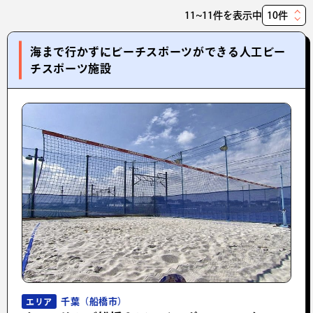
11~11件を表示中
表
示
海まで行かずにビーチスポーツができる人工ビー
件
チスポーツ施設
数
千葉（船橋市）
エリア