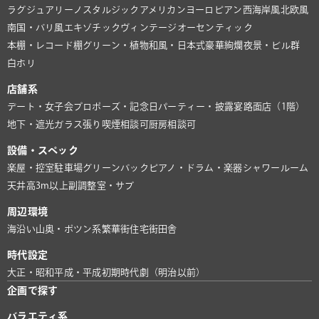
ラグジュアリー
ノスタルジック
アメリカン
ヨーロピアン
西海岸風
北欧風
南国・バリ風
エキゾチック
ヴィンテージ
オーセンティック
本棚・レコード棚
グリーン・植物
和風・日本式
豪華絢爛
夜景・ビル群
白ホリ
店舗系
デート・女子会
プロポーズ・記念日
パーティー・披露宴
路面店（1階）
地下・遮光
ガラス張り
喫煙相談可
厨房相談可
設備・スペック
楽屋・控室
駐車場
グリーンバック
ピアノ・ドラム・楽器
シャワールーム
天井高3m以上
副調整室・サブ
周辺環境
海沿い
山奥・ポツン系
繁華街
住宅街
田舎
時代設定
大正・昭和
平成・平成初期
時代劇（明治以前）
企画で探す
バラエティ系