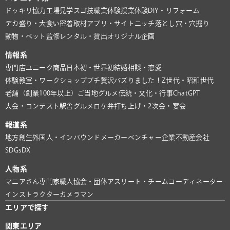
ドッキリ協力
工場見学
スゴ技
職業体験
授業体験
DIY・リフォーム
デカ盛り・大食い
密着取材
アプリ・サイト
ニッチ
落とし穴・穴掘り
動物・ペット
監修
レンタル・貸出
オリジナル企画
情報系
専門店
ユニーク商品
日本初・世界初
結婚相談・恋愛
体験教室・ワークショップ
プチ贅沢
バズりました！
Z世代・昭和世代
老舗（創業100年以上）
ご当地グルメ
伝統・文化・行事
ChatGPT
大会・コンテスト
駅舎グルメ
ロケ弁
打ち上げ・2次会・宴会
報道系
地方創生
外国人・インバウンド
メーカー
ベンチャー企業
不動産会社
SDGs
DX
人物系
マニアさん
専門家
職人
協会・団体
アスリート・チーム
コーディネーター
インストラクター
カメラマン
エリアで探す
関東エリア