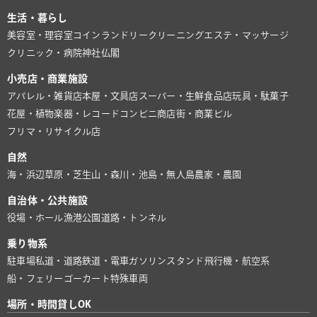
生活・暮らし
美容室・理容室
コインランドリー
クリーニング
エステ・マッサージ
クリニック・病院
神社仏閣
小売店・商業施設
アパレル・雑貨店
本屋・文具店
スーパー・生鮮食品店
玩具・駄菓子
花屋・植物
楽器・レコード
コンビニ
商店街・商業ビル
フリマ・リサイクル店
自然
海・浜辺
草原・芝生
山・森
川・池
島・無人島
農家・農園
自治体・公共施設
役場・ホール
漁港
公園
道路・トンネル
乗り物系
駐車場
私道・道路
鉄道・電車
ガソリンスタンド
飛行機・航空系
船・フェリー
ゴーカート
特殊車両
場所・時間貸しOK