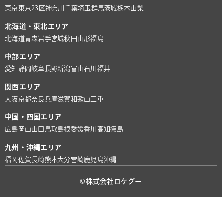
東京
東京23区
神奈川
千葉
埼玉
群馬
茨城
栃木
山梨
北海道・東北エリア
北海道
青森
岩手
宮城
秋田
山形
福島
中部エリア
愛知
静岡
岐阜
長野
新潟
富山
石川
福井
関西エリア
大阪
京都
奈良
兵庫
滋賀
和歌山
三重
中国・四国エリア
広島
岡山
山口
鳥取
島根
愛媛
香川
高知
徳島
九州・沖縄エリア
福岡
佐賀
長崎
熊本
大分
宮崎
鹿児島
沖縄
©株式会社ロケグー