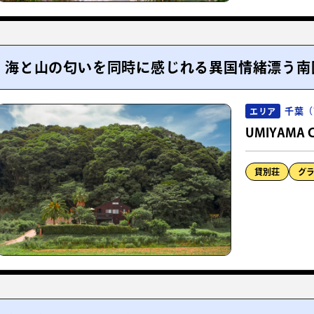
海と山の匂いを同時に感じれる異国情緒漂う南
千葉（
エリア
UMIYAMA 
貸別荘
グ