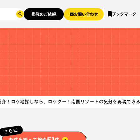
ブックマーク
掲載のご依頼
お問い合わせ
地探しなら、ロケグー！
南国リゾートの気分を再現できるロケ地紹介
さらに
51
条件を絞って検索
件