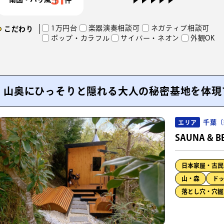
1万円台
楽器演奏相談可
ネガティブ相談可
こだわり
ポップ・カラフル
サイバー・ネオン
外観OK
山奥にひっそりと隠れる大人の秘密基地を体現
千葉（
エリア
SAUNA & B
日本家屋・古民
山・森
ド
落とし穴・穴掘