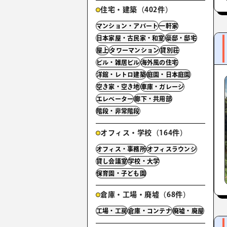
住宅・建築（402件）
マンション・アパート
一軒家
日本家屋・古民家・和室
豪邸・邸宅
屋上
タワーマンション
貸別荘
ビル・雑居ビル
海外風の住宅
洋館・レトロ建築
庭園・日本庭園
空き家・空き地
車庫・ガレージ
エレベーター
廊下・共用部
階段・非常階段
オフィス・学校（164件）
オフィス・事務所
オフィスラウンジ
貸し会議室
学校・大学
保育園・子ども園
倉庫・工場・廃墟（68件）
工場・工房
倉庫・コンテナ
廃墟・廃屋