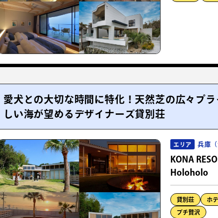
愛犬との大切な時間に特化！天然芝の広々プラ
しい海が望めるデザイナーズ貸別荘
兵庫（
エリア
KONA RESOR
Holoholo
貸別荘
ホ
プチ贅沢