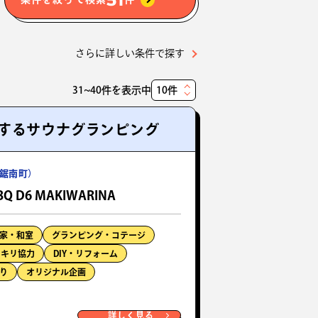
さらに詳しい条件で探す
31~40件を表示中
表
示
するサウナグランピング
件
数
鋸南町）
BQ D6 MAKIWARINA
家・和室
グランピング・コテージ
ッキリ協力
DIY・リフォーム
り
オリジナル企画
詳しく見る