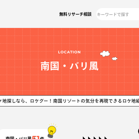
無料リサーチ相談
LOCATION
南国・バリ風
ら、ロケグー！
南国リゾートの気分を再現できるロケ地紹介！ロケ
51
南国・バリ風
件