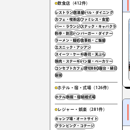
飲食店（412件）
レストラン
居酒屋
バル・ダイニング
カフェ・喫茶店
ファミレス・食堂
バー・ラウンジ
スナック・キャバクラ
料亭・割烹
ハンバーガー・ダイナー
ラーメン・麺処
食事処・ご飯屋
エスニック・アジアン
スイーツ・ケーキ
寿司・天ぷら
焼肉・ステーキ
パン屋・ベーカリー
コンセプトカフェ
貸切BBQ
屋台・縁日
厨房
ホテル・宿・式場（126件）
ホテル
旅館・宿
結婚式場
レジャー・娯楽（281件）
キャンプ場・オートサイト
グランピング・コテージ