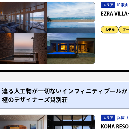
和歌山
エリア
EZRA VIL
ホテル
プ
遮る人工物が一切ないインフィニティプールか
極のデザイナーズ貸別荘
兵庫（
エリア
KONA RESOR