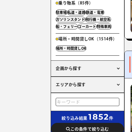
乗り物系（85件）
駐車場
私道・道路
鉄道・電車
ガソリンスタンド
飛行機・航空系
船・フェリー
ゴーカート
特殊車両
場所・時間貸しOK（1514件）
場所・時間貸しOK
企画から探す
エリアから探す
1852
絞り込み結果
件
この条件で絞り込む