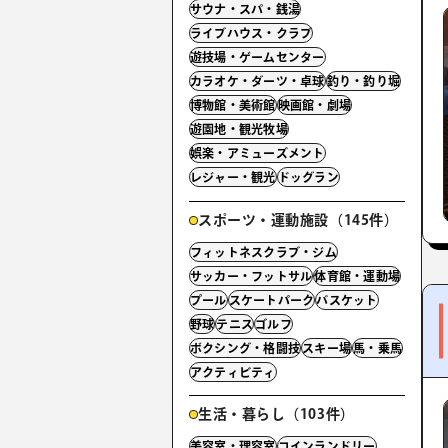
サウナ・スパ・銭湯
ライブハウス・クラブ
遊技場・ゲームセンター
カラオケ・ダーツ・卓球
釣り・釣り堀
博物館・美術館
映画館・劇場
遊園地・観光牧場
娯楽・アミューズメント
レジャー・観光
ドッグラン
スポーツ・運動施設（145件）
フィットネスクラブ・ジム
サッカー・フットサル
体育館・運動場
プール
スケートパーク
バスケット
野球
テニス
ゴルフ
ボクシング・格闘技
スキー場
馬・乗馬
アクティビティ
生活・暮らし（103件）
美容室・理容室
コインランドリー