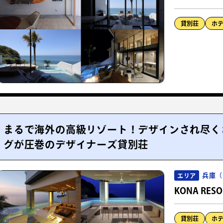
貸別荘
ホ
まるで海外の高級リゾート！デザインされ尽く
グが圧巻のデザイナーズ貸別荘
兵庫（
エリア
KONA RESOR
貸別荘
ホ