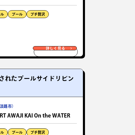
テル
プール
プチ贅沢
詳しく見る
されたプールサイドリビン
淡路市）
T AWAJI KAI On the WATER
テル
プール
プチ贅沢