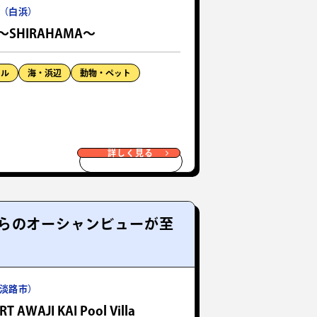
（白浜）
LA～SHIRAHAMA～
ール
海・浜辺
動物・ペット
詳しく見る
らのオーシャンビューが至
淡路市）
T AWAJI KAI Pool Villa