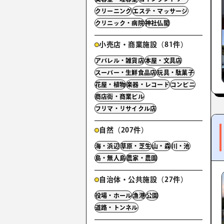
クリーニング
エステ・マッサージ
クリニック・病院
神社仏閣
小売店・商業施設（81件）
アパレル・雑貨店
本屋・文具店
スーパー・生鮮食品店
玩具・駄菓子
花屋・植物
楽器・レコード
コンビニ
商店街・商業ビル
フリマ・リサイクル店
自然（207件）
海・浜辺
草原・芝生
山・森
川・池
島・無人島
農家・農園
自治体・公共施設（27件）
役場・ホール
漁港
公園
道路・トンネル