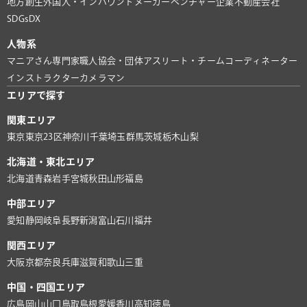
地方創生
外国人・インバウンド
メーカー
ベンチャー企業
不動産会社
SDGs
DX
人物系
マニアさん
専門家
職人
協会・団体
アスリート・チーム
コーディネーター
インストラクター
カメラマン
エリアで探す
関東エリア
東京
東京23区
神奈川
千葉
埼玉
群馬
茨城
栃木
山梨
北海道・東北エリア
北海道
青森
岩手
宮城
秋田
山形
福島
中部エリア
愛知
静岡
岐阜
長野
新潟
富山
石川
福井
関西エリア
大阪
京都
奈良
兵庫
滋賀
和歌山
三重
中国・四国エリア
広島
岡山
山口
鳥取
島根
愛媛
香川
高知
徳島