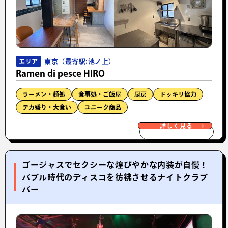
東京（最寄駅:池ノ上）
エリア
Ramen di pesce HIRO
ラーメン・麺処
食事処・ご飯屋
厨房
ドッキリ協力
デカ盛り・大食い
ユニーク商品
詳しく見る
ゴージャスでセクシーな煌びやかな内装が自慢！
バブル時代のディスコを彷彿させるナイトクラブ
バー