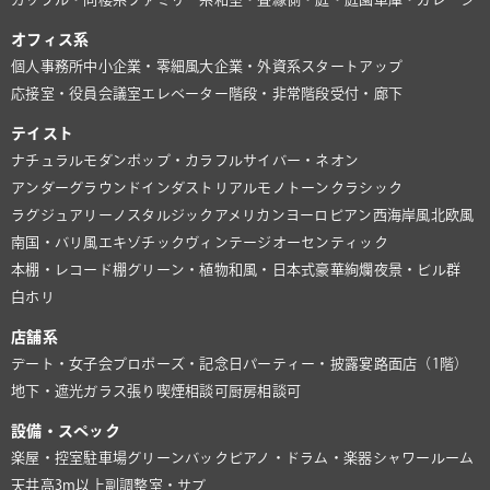
オフィス系
個人事務所
中小企業・零細風
大企業・外資系
スタートアップ
応接室・役員会議室
エレベーター
階段・非常階段
受付・廊下
テイスト
ナチュラル
モダン
ポップ・カラフル
サイバー・ネオン
アンダーグラウンド
インダストリアル
モノトーン
クラシック
ラグジュアリー
ノスタルジック
アメリカン
ヨーロピアン
西海岸風
北欧風
南国・バリ風
エキゾチック
ヴィンテージ
オーセンティック
本棚・レコード棚
グリーン・植物
和風・日本式
豪華絢爛
夜景・ビル群
白ホリ
店舗系
デート・女子会
プロポーズ・記念日
パーティー・披露宴
路面店（1階）
地下・遮光
ガラス張り
喫煙相談可
厨房相談可
設備・スペック
楽屋・控室
駐車場
グリーンバック
ピアノ・ドラム・楽器
シャワールーム
天井高3m以上
副調整室・サブ