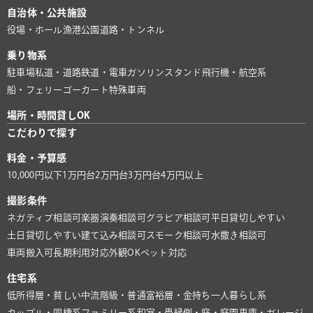
自治体・公共施設
役場・ホール
漁港
公園
道路・トンネル
乗り物系
駐車場
私道・道路
鉄道・電車
ガソリンスタンド
飛行機・航空系
船・フェリー
ゴーカート
特殊車両
場所・時間貸しOK
こだわりで探す
料金・予算感
10,000円以下
1万円台
2万円台
3万円台
4万円以上
撮影条件
ネガティブ相談可
楽器演奏相談可
グラビア相談可
平日貸切しやすい
土日貸切しやすい
建て込み相談可
スモーク相談可
水撒き相談可
車両搬入可
長期利用対応
外観OK
ペット対応
住宅系
低所得層・貧しい
中流階級・普通
富裕層・金持ち
一人暮らし系
カップル・同棲系
ファミリー系
和室・畳
縁側・庭・庭園
車庫・ガレージ