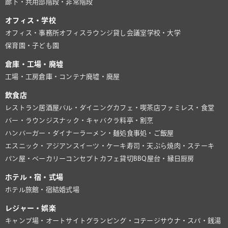
廊下・共用部
階段・非常階段
オフィス・学校
オフィス・事務所
オフィスラウンジ
貸し会議室
学校・大学
保育園・子ども園
倉庫・工場・廃墟
工場・工房
倉庫・コンテナ
廃墟・廃屋
飲食店
レストラン
居酒屋
バル・ダイニング
カフェ・喫茶店
ファミレス・食堂
バー・ラウンジ
スナック・キャバクラ
料亭・割烹
ハンバーガー・ダイナー
ラーメン・麺処
食事処・ご飯屋
エスニック・アジアン
スイーツ・ケーキ
寿司・天ぷら
焼肉・ステーキ
パン屋・ベーカリー
コンセプトカフェ
貸切BBQ
屋台・縁日
厨房
ホテル・宿・式場
ホテル
旅館・宿
結婚式場
レジャー・娯楽
キャンプ場・オートサイト
グランピング・コテージ
サウナ・スパ・銭湯