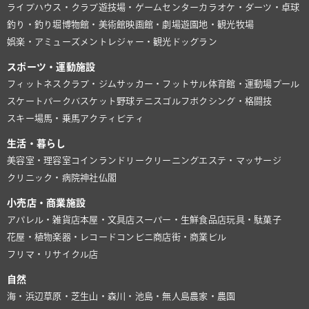
ライブハウス・クラブ
遊技場・ゲームセンター
カラオケ・ダーツ・卓球
釣り・釣り堀
博物館・美術館
映画館・劇場
遊園地・観光牧場
娯楽・アミューズメント
レジャー・観光
ドッグラン
スポーツ・運動施設
フィットネスクラブ・ジム
サッカー・フットサル
体育館・運動場
プール
スケートパーク
バスケット
野球
テニス
ゴルフ
ボクシング・格闘技
スキー場
馬・乗馬
アクティビティ
生活・暮らし
美容室・理容室
コインランドリー
クリーニング
エステ・マッサージ
クリニック・病院
神社仏閣
小売店・商業施設
アパレル・雑貨店
本屋・文具店
スーパー・生鮮食品店
玩具・駄菓子
花屋・植物
楽器・レコード
コンビニ
商店街・商業ビル
フリマ・リサイクル店
自然
海・浜辺
草原・芝生
山・森
川・池
島・無人島
農家・農園