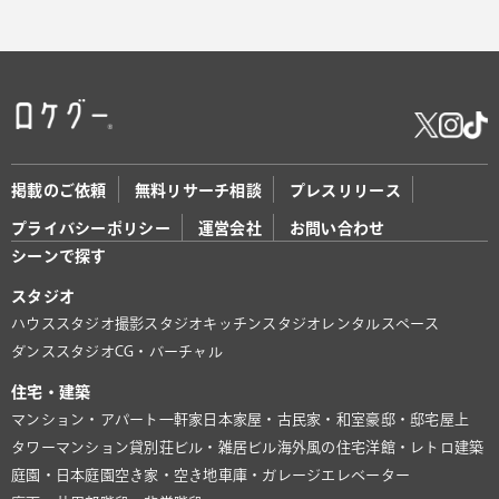
掲載のご依頼
無料リサーチ相談
プレスリリース
プライバシーポリシー
運営会社
お問い合わせ
シーンで探す
スタジオ
ハウススタジオ
撮影スタジオ
キッチンスタジオ
レンタルスペース
ダンススタジオ
CG・バーチャル
住宅・建築
マンション・アパート
一軒家
日本家屋・古民家・和室
豪邸・邸宅
屋上
タワーマンション
貸別荘
ビル・雑居ビル
海外風の住宅
洋館・レトロ建築
庭園・日本庭園
空き家・空き地
車庫・ガレージ
エレベーター