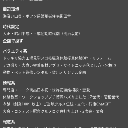
周辺環境
海沿い
山奥・ポツン系
繁華街
住宅街
田舎
時代設定
大正・昭和
平成・平成初期
時代劇（明治以前）
企画で探す
バラエティ系
ドッキリ協力
工場見学
スゴ技
職業体験
授業体験
DIY・リフォーム
デカ盛り・大食い
密着取材
アプリ・サイト
ニッチ
落とし穴・穴掘り
動物・ペット
監修
レンタル・貸出
オリジナル企画
情報系
専門店
ユニーク商品
日本初・世界初
結婚相談・恋愛
体験教室・ワークショップ
プチ贅沢
バズりました！
Z世代・昭和世代
老舗（創業100年以上）
ご当地グルメ
伝統・文化・行事
ChatGPT
大会・コンテスト
駅舎グルメ
ロケ弁
打ち上げ・2次会・宴会
報道系