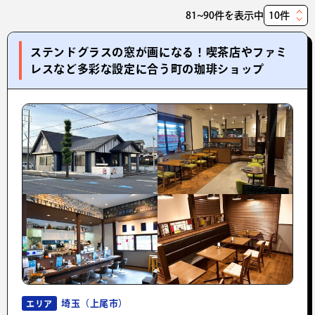
81~90件を表示中
表
示
ステンドグラスの窓が画になる！喫茶店やファミ
件
レスなど多彩な設定に合う町の珈琲ショップ
数
埼玉（上尾市）
エリア