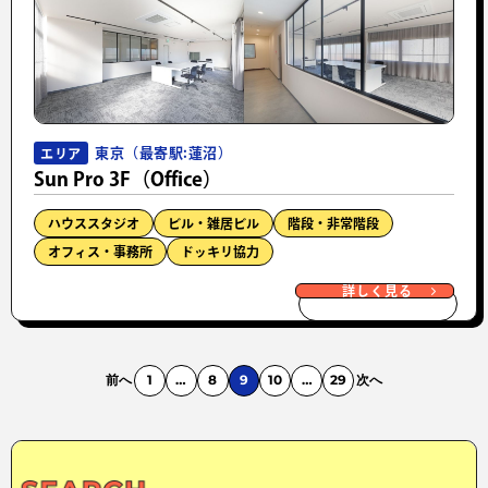
東京（最寄駅:蓮沼）
エリア
Sun Pro 3F（Office）
ハウススタジオ
ビル・雑居ビル
階段・非常階段
オフィス・事務所
ドッキリ協力
詳しく見る
前へ
1
…
8
9
10
…
29
次へ