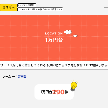
テレビマンが開発！
リサーチ・ネタ探しにも使えるロケ地検索サイト
LOCATION
1万円台
円台で貸出してくれる予算に助かるロケ地を紹介！ロケ地探しなら、ロケグー！
ホーム
ー
1万円台
290
1万円台
件