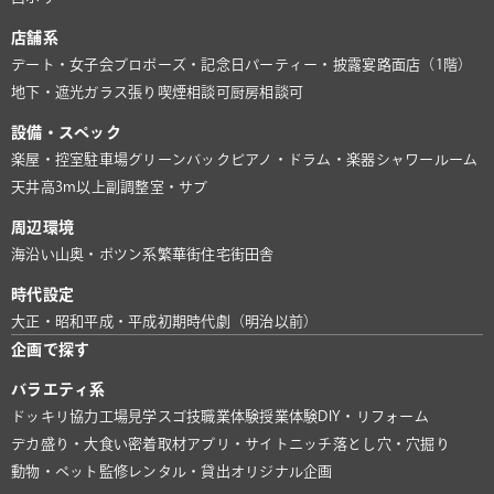
店舗系
デート・女子会
プロポーズ・記念日
パーティー・披露宴
路面店（1階）
地下・遮光
ガラス張り
喫煙相談可
厨房相談可
設備・スペック
楽屋・控室
駐車場
グリーンバック
ピアノ・ドラム・楽器
シャワールーム
天井高3m以上
副調整室・サブ
周辺環境
海沿い
山奥・ポツン系
繁華街
住宅街
田舎
時代設定
大正・昭和
平成・平成初期
時代劇（明治以前）
企画で探す
バラエティ系
ドッキリ協力
工場見学
スゴ技
職業体験
授業体験
DIY・リフォーム
デカ盛り・大食い
密着取材
アプリ・サイト
ニッチ
落とし穴・穴掘り
動物・ペット
監修
レンタル・貸出
オリジナル企画