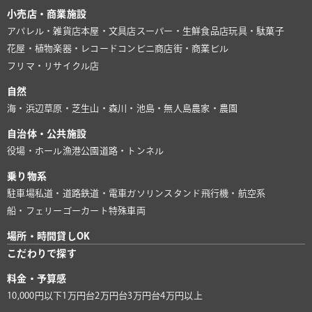
小売店・商業施設
アパレル・雑貨店
本屋・文具店
スーパー・生鮮食品店
玩具・駄菓子
花屋・植物
楽器・レコード
コンビニ
商店街・商業ビル
フリマ・リサイクル店
自然
海・浜辺
草原・芝生
山・森
川・池
島・無人島
農家・農園
自治体・公共施設
役場・ホール
漁港
公園
道路・トンネル
乗り物系
駐車場
私道・道路
鉄道・電車
ガソリンスタンド
飛行機・航空系
船・フェリー
ゴーカート
特殊車両
場所・時間貸しOK
こだわりで探す
料金・予算感
10,000円以下
1万円台
2万円台
3万円台
4万円以上