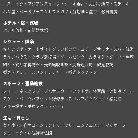
エスニック・アジアン
スイーツ・ケーキ
寿司・天ぷら
焼肉・ステーキ
パン屋・ベーカリー
コンセプトカフェ
貸切BBQ
屋台・縁日
厨房
ホテル・宿・式場
ホテル
旅館・宿
結婚式場
レジャー・娯楽
キャンプ場・オートサイト
グランピング・コテージ
サウナ・スパ・銭湯
ライブハウス・クラブ
遊技場・ゲームセンター
カラオケ・ダーツ・卓球
釣り・釣り堀
博物館・美術館
映画館・劇場
遊園地・観光牧場
娯楽・アミューズメント
レジャー・観光
ドッグラン
スポーツ・運動施設
フィットネスクラブ・ジム
サッカー・フットサル
体育館・運動場
プール
スケートパーク
バスケット
野球
テニス
ゴルフ
ボクシング・格闘技
スキー場
馬・乗馬
アクティビティ
生活・暮らし
美容室・理容室
コインランドリー
クリーニング
エステ・マッサージ
クリニック・病院
神社仏閣