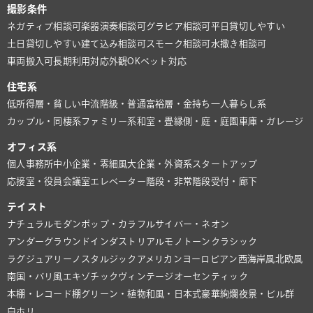
撮影条件
ネガティブ相談可
楽器演奏相談可
グラビア相談可
平日貸切しやすい
土日貸切しやすい
建て込み相談可
スモーク相談可
水撒き相談可
車両搬入可
長期利用対応
外観OK
ペット対応
住宅系
低所得層・貧しい
中流階級・普通
富裕層・金持ち
一人暮らし系
カップル・同棲系
ファミリー系
和室・畳
縁側・庭・庭園
車庫・ガレージ
オフィス系
個人事務所
中小企業・零細風
大企業・外資系
スタートアップ
応接室・役員会議室
エレベーター
階段・非常階段
受付・廊下
テイスト
ナチュラル
モダン
ポップ・カラフル
サイバー・ネオン
アンダーグラウンド
インダストリアル
モノトーン
クラシック
ラグジュアリー
ノスタルジック
アメリカン
ヨーロピアン
西海岸風
北欧風
南国・バリ風
エキゾチック
ヴィンテージ
オーセンティック
本棚・レコード棚
グリーン・植物
和風・日本式
豪華絢爛
夜景・ビル群
白ホリ