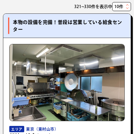
321~330件を表示中
表
示
本物の設備を完備！普段は営業している給食セン
件
ター
数
東京（東村山市）
エリア