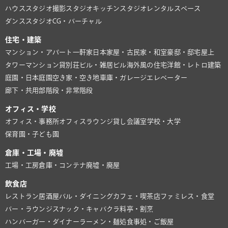
ハウススタジオ
撮影スタジオ
キッチンスタジオ
レンタルスペース
ダンススタジオ
CG・バーチャル
住宅・建築
マンション・アパート
一軒家
日本家屋・古民家・和室
豪邸・邸宅
屋上
タワーマンション
貸別荘
ビル・雑居ビル
海外風の住宅
洋館・レトロ建築
庭園・日本庭園
空き家・空き地
車庫・ガレージ
エレベーター
廊下・共用部
階段・非常階段
オフィス・学校
オフィス・事務所
オフィスラウンジ
貸し会議室
学校・大学
保育園・子ども園
倉庫・工場・廃墟
工場・工房
倉庫・コンテナ
廃墟・廃屋
飲食店
レストラン
居酒屋
バル・ダイニング
カフェ・喫茶店
ファミレス・食堂
バー・ラウンジ
スナック・キャバクラ
料亭・割烹
ハンバーガー・ダイナー
ラーメン・麺処
食事処・ご飯屋