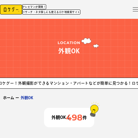
テレビマンが開発！
リサーチ・ネタ探しにも使えるロケ地検索サイト
LOCATION
外観OK
外観撮影ができるマンション・アパートなどが簡単に見つかる！ロケ地探しな
ホーム
ー
外観OK
498
外観OK
件