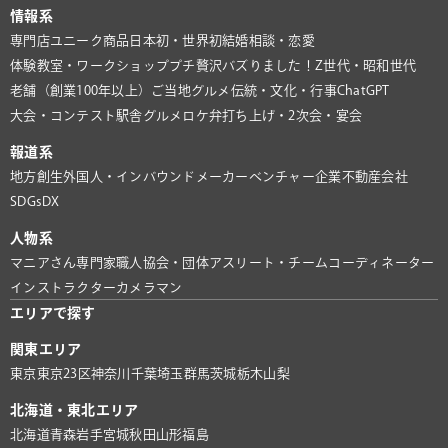
情報系
専門店
ユニーク商品
日本初・世界初
結婚相談・恋愛
体験教室・ワークショップ
プチ贅沢
バズりました！
Z世代・昭和世代
老舗（創業100年以上）
ご当地グルメ
伝統・文化・行事
ChatGPT
大会・コンテスト
駅舎グルメ
ロケ弁
打ち上げ・2次会・宴会
報道系
地方創生
外国人・インバウンド
メーカー
ベンチャー企業
不動産会社
SDGs
DX
人物系
マニアさん
専門家
職人
協会・団体
アスリート・チーム
コーディネーター
インストラクター
カメラマン
エリアで探す
関東エリア
東京
東京23区
神奈川
千葉
埼玉
群馬
茨城
栃木
山梨
北海道・東北エリア
北海道
青森
岩手
宮城
秋田
山形
福島