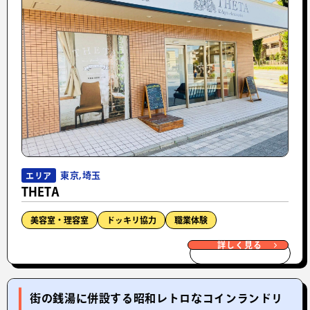
東京,埼玉
エリア
THETA
美容室・理容室
ドッキリ協力
職業体験
詳しく見る
街の銭湯に併設する昭和レトロなコインランドリ