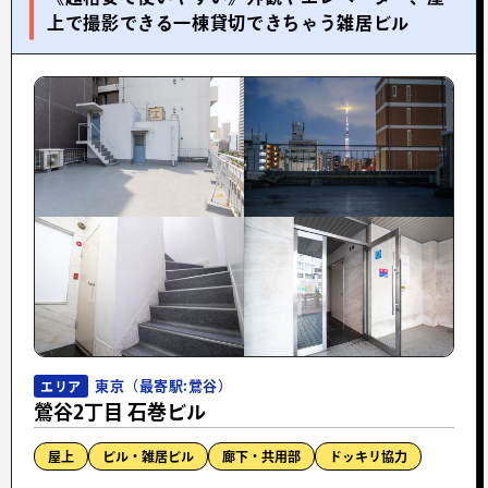
上で撮影できる一棟貸切できちゃう雑居ビル
東京（最寄駅:鶯谷）
エリア
鶯谷2丁目 石巻ビル
屋上
ビル・雑居ビル
廊下・共用部
ドッキリ協力