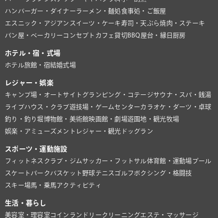
ハンバーガー・ダイナー
ラーメン・麺処
食事処・ご飯屋
エスニック・アジアン
スイーツ・ケーキ
寿司・天ぷら
焼肉・ステーキ
パン屋・ベーカリー
コンセプトカフェ
貸切BBQ
屋台・縁日
厨房
ホテル・宿・式場
ホテル
旅館・宿
結婚式場
レジャー・娯楽
キャンプ場・オートサイト
グランピング・コテージ
サウナ・スパ・銭湯
ライブハウス・クラブ
遊技場・ゲームセンター
カラオケ・ダーツ・卓球
釣り・釣り堀
博物館・美術館
映画館・劇場
遊園地・観光牧場
娯楽・アミューズメント
レジャー・観光
ドッグラン
スポーツ・運動施設
フィットネスクラブ・ジム
サッカー・フットサル
体育館・運動場
プール
スケートパーク
バスケット
野球
テニス
ゴルフ
ボクシング・格闘技
スキー場
馬・乗馬
アクティビティ
生活・暮らし
美容室・理容室
コインランドリー
クリーニング
エステ・マッサージ