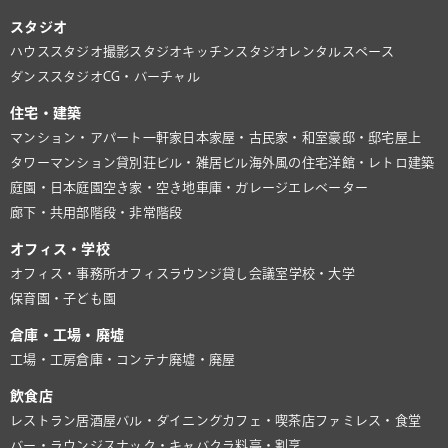
スタジオ
ハウススタジオ
撮影スタジオ
キッチンスタジオ
レンタルスペース
ダンススタジオ
CG・バーチャル
住宅・建築
マンション・アパート
一軒家
日本家屋・古民家・和室
豪邸・邸宅
屋上
タワーマンション
貸別荘
ビル・雑居ビル
海外風の住宅
洋館・レトロ建築
庭園・日本庭園
空き家・空き地
車庫・ガレージ
エレベーター
廊下・共用部
階段・非常階段
オフィス・学校
オフィス・事務所
オフィスラウンジ
貸し会議室
学校・大学
保育園・子ども園
倉庫・工場・廃墟
工場・工房
倉庫・コンテナ
廃墟・廃屋
飲食店
レストラン
居酒屋
バル・ダイニング
カフェ・喫茶店
ファミレス・食堂
バー・ラウンジ
スナック・キャバクラ
料亭・割烹