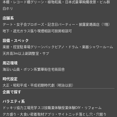
本棚・レコード棚
グリーン・植物
和風・日本式
豪華絢爛
夜景・ビル群
白ホリ
店舗系
デート・女子会
プロポーズ・記念日
パーティー・披露宴
路面店（1階）
地下・遮光
ガラス張り
喫煙相談可
厨房相談可
設備・スペック
楽屋・控室
駐車場
グリーンバック
ピアノ・ドラム・楽器
シャワールーム
天井高3m以上
副調整室・サブ
周辺環境
海沿い
山奥・ポツン系
繁華街
住宅街
田舎
時代設定
大正・昭和
平成・平成初期
時代劇（明治以前）
企画で探す
バラエティ系
ドッキリ協力
工場見学
スゴ技
職業体験
授業体験
DIY・リフォーム
デカ盛り・大食い
密着取材
アプリ・サイト
ニッチ
落とし穴・穴掘り