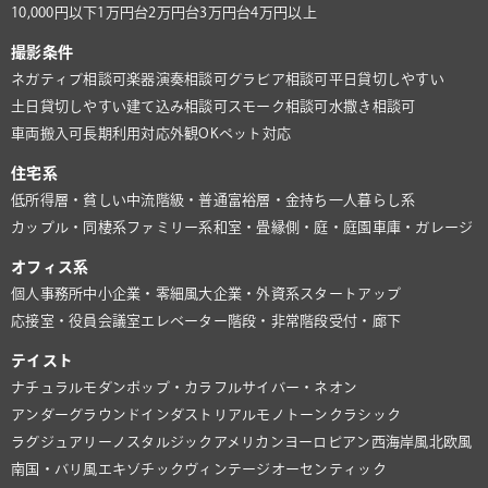
10,000円以下
1万円台
2万円台
3万円台
4万円以上
撮影条件
ネガティブ相談可
楽器演奏相談可
グラビア相談可
平日貸切しやすい
土日貸切しやすい
建て込み相談可
スモーク相談可
水撒き相談可
車両搬入可
長期利用対応
外観OK
ペット対応
住宅系
低所得層・貧しい
中流階級・普通
富裕層・金持ち
一人暮らし系
カップル・同棲系
ファミリー系
和室・畳
縁側・庭・庭園
車庫・ガレージ
オフィス系
個人事務所
中小企業・零細風
大企業・外資系
スタートアップ
応接室・役員会議室
エレベーター
階段・非常階段
受付・廊下
テイスト
ナチュラル
モダン
ポップ・カラフル
サイバー・ネオン
アンダーグラウンド
インダストリアル
モノトーン
クラシック
ラグジュアリー
ノスタルジック
アメリカン
ヨーロピアン
西海岸風
北欧風
南国・バリ風
エキゾチック
ヴィンテージ
オーセンティック