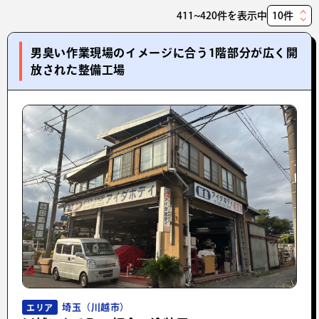
411~420件を表示中
表
示
男臭い作業現場のイメージに合う1階部分が広く開
件
放された整備工場
数
埼玉（川越市）
エリア