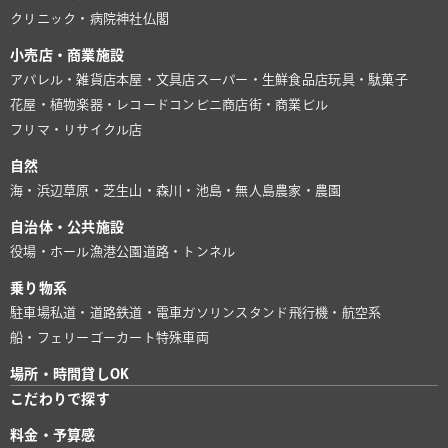
クリニック・病院
神社仏閣
小売店・商業施設
アパレル・雑貨店
本屋・文具店
スーパー・生鮮食品店
玩具・駄菓子
花屋・植物
楽器・レコード
コンビニ
商店街・商業ビル
フリマ・リサイクル店
自然
海・浜辺
草原・芝生
山・森
川・池
島・無人島
農家・農園
自治体・公共施設
役場・ホール
漁港
公園
道路・トンネル
乗り物系
駐車場
私道・道路
鉄道・電車
ガソリンスタンド
飛行機・航空系
船・フェリー
ゴーカート
特殊車両
場所・時間貸しOK
こだわりで探す
料金・予算感