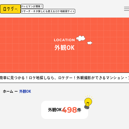
テレビマンが開発！
リサーチ・ネタ探しにも使えるロケ地検索サイト
LOCATION
外観OK
る！ロケ地探しなら、ロケグー！
外観撮影ができるマンション・アパートなど
ホーム
ー
外観OK
498
外観OK
件