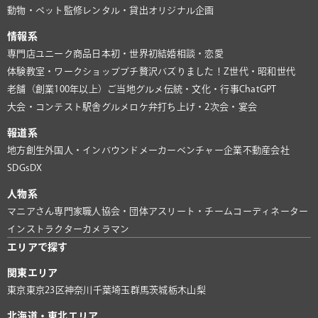
動物・ペット
監修
レンタル・貸出
オリジナル企画
情報系
専門店
ユニーク商品
日本初・世界初
結婚相談・恋愛
体験教室・ワークショップ
プチ贅沢
バズりました！
Z世代・昭和世代
老舗（創業100年以上）
ご当地グルメ
伝統・文化・行事
ChatGPT
大会・コンテスト
駅舎グルメ
ロケ弁
打ち上げ・2次会・宴会
報道系
地方創生
外国人・インバウンド
メーカー
ベンチャー企業
不動産会社
SDGs
DX
人物系
マニアさん
専門家
職人
協会・団体
アスリート・チーム
コーディネーター
インストラクター
カメラマン
エリアで探す
関東エリア
東京
東京23区
神奈川
千葉
埼玉
群馬
茨城
栃木
山梨
北海道・東北エリア