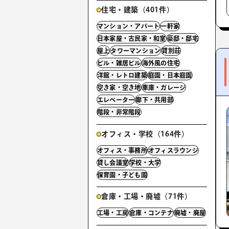
住宅・建築（401件）
マンション・アパート
一軒家
日本家屋・古民家・和室
豪邸・邸宅
屋上
タワーマンション
貸別荘
ビル・雑居ビル
海外風の住宅
洋館・レトロ建築
庭園・日本庭園
空き家・空き地
車庫・ガレージ
エレベーター
廊下・共用部
階段・非常階段
オフィス・学校（164件）
オフィス・事務所
オフィスラウンジ
貸し会議室
学校・大学
保育園・子ども園
倉庫・工場・廃墟（71件）
工場・工房
倉庫・コンテナ
廃墟・廃屋