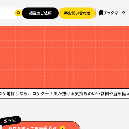
ブックマーク
掲載のご依頼
お問い合わせ
なら、ロケグー！
風が抜ける気持ちのいい縁側や庭を備える住宅ま
さらに
64
条件を絞って検索
件