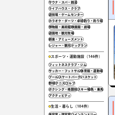
サウナ・スパ・銭湯
ライブハウス・クラブ
遊技場・ゲームセンター
カラオケ・ダーツ・卓球
釣り・釣り堀
博物館・美術館
映画館・劇場
遊園地・観光牧場
娯楽・アミューズメント
レジャー・観光
ドッグラン
スポーツ・運動施設（146件）
フィットネスクラブ・ジム
サッカー・フットサル
体育館・運動場
プール
スケートパーク
バスケット
野球
テニス
ゴルフ
ボクシング・格闘技
スキー場
馬・乗馬
アクティビティ
生活・暮らし（104件）
美容室・理容室
コインランドリー