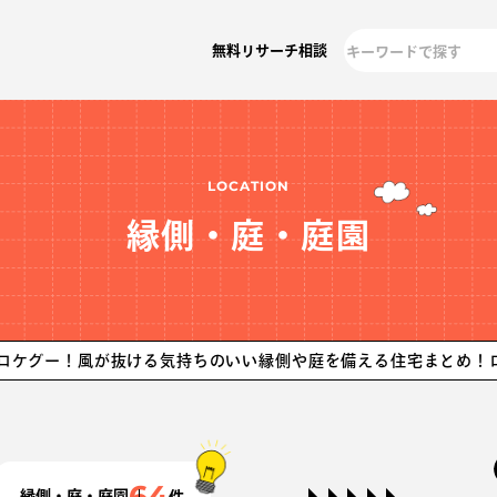
無料リサーチ相談
LOCATION
縁側・庭・庭園
風が抜ける気持ちのいい縁側や庭を備える住宅まとめ！ロケ地探し
64
縁側・庭・庭園
件