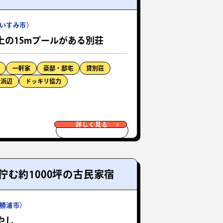
いすみ市）
上の15mプールがある別荘
一軒家
豪邸・邸宅
貸別荘
・浜辺
ドッキリ協力
詳しく見る
む約1000坪の古民家宿
勝浦市）
やし