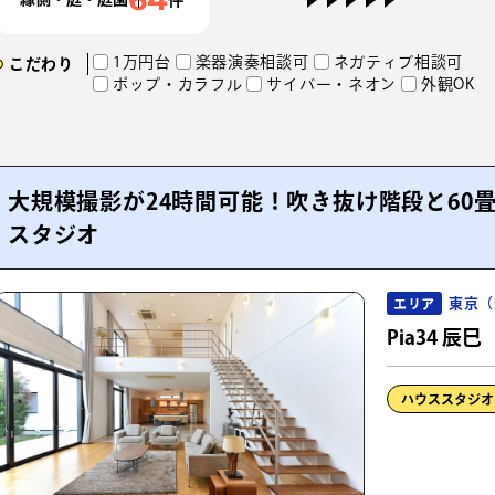
1万円台
楽器演奏相談可
ネガティブ相談可
こだわり
ポップ・カラフル
サイバー・ネオン
外観OK
大規模撮影が24時間可能！吹き抜け階段と60畳
スタジオ
東京（
エリア
Pia34 辰巳
ハウススタジオ