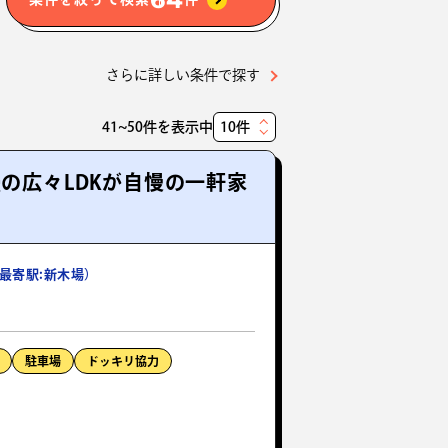
さらに詳しい条件で探す
41~50件を表示中
表
示
の広々LDKが自慢の一軒家
件
数
最寄駅:新木場）
駐車場
ドッキリ協力