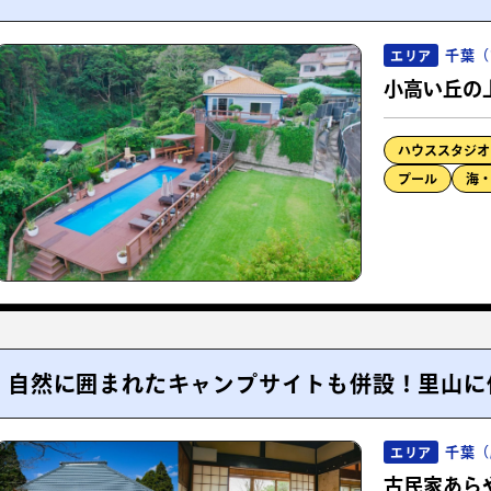
千葉（
エリア
小高い丘の
ハウススタジオ
プール
海
自然に囲まれたキャンプサイトも併設！里山に佇
千葉（
エリア
古民家あら