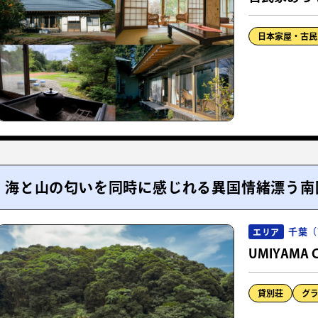
日本家屋・古民
海と山の匂いを同時に感じれる異国情緒漂う南
千葉（
エリア
UMIYAMA 
貸別荘
グ