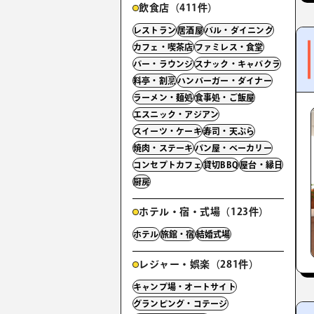
飲食店（411件）
レストラン
居酒屋
バル・ダイニング
カフェ・喫茶店
ファミレス・食堂
バー・ラウンジ
スナック・キャバクラ
料亭・割烹
ハンバーガー・ダイナー
ラーメン・麺処
食事処・ご飯屋
エスニック・アジアン
スイーツ・ケーキ
寿司・天ぷら
焼肉・ステーキ
パン屋・ベーカリー
コンセプトカフェ
貸切BBQ
屋台・縁日
厨房
ホテル・宿・式場（123件）
ホテル
旅館・宿
結婚式場
レジャー・娯楽（281件）
キャンプ場・オートサイト
グランピング・コテージ