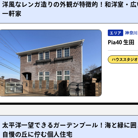
洋風なレンガ造りの外観が特徴的！和洋室・広
一軒家
神奈川
エリア
Pia40 生田
ハウススタジオ
太平洋一望できるガーデンプール！海と緑に囲
自慢の丘に佇む個人住宅