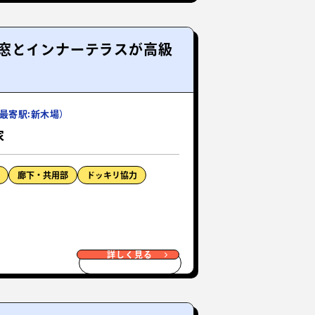
窓とインナーテラスが高級
最寄駅:新木場）
家
廊下・共用部
ドッキリ協力
詳しく見る