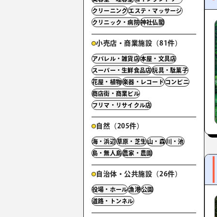
クリーニング
エステ・マッサージ
クリニック・病院
神社仏閣
小売店・商業施設（81件）
アパレル・雑貨店
本屋・文具店
スーパー・生鮮食品店
玩具・駄菓子
花屋・植物
楽器・レコード
コンビニ
商店街・商業ビル
フリマ・リサイクル店
自然（205件）
海・浜辺
草原・芝生
山・森
川・池
島・無人島
農家・農園
自治体・公共施設（26件）
役場・ホール
漁港
公園
道路・トンネル