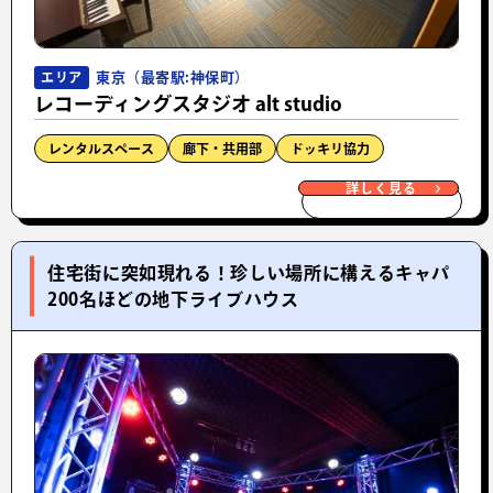
東京（最寄駅:神保町）
エリア
レコーディングスタジオ alt studio
レンタルスペース
廊下・共用部
ドッキリ協力
詳しく見る
住宅街に突如現れる！珍しい場所に構えるキャパ
200名ほどの地下ライブハウス