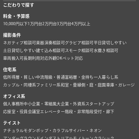
こだわりで探す
料金・予算感
10,000円以下
1万円台
2万円台
3万円台
4万円以上
撮影条件
ネガティブ相談可
楽器演奏相談可
グラビア相談可
平日貸切しやすい
土日貸切しやすい
建て込み相談可
スモーク相談可
水撒き相談可
車両搬入可
長期利用対応
外観OK
ペット対応
住宅系
低所得層・貧しい
中流階級・普通
富裕層・金持ち
一人暮らし系
カップル・同棲系
ファミリー系
和室・畳
縁側・庭・庭園
車庫・ガレージ
オフィス系
個人事務所
中小企業・零細風
大企業・外資系
スタートアップ
応接室・役員会議室
エレベーター
階段・非常階段
受付・廊下
テイスト
ナチュラル
モダン
ポップ・カラフル
サイバー・ネオン
アンダーグラウンド
インダストリアル
モノトーン
クラシック