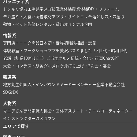
バラエティ系
ドッキリ協力
工場見学
スゴ技
職業体験
授業体験
DIY・リフォーム
デカ盛り・大食い
密着取材
アプリ・サイト
ニッチ
落とし穴・穴掘り
動物・ペット
監修
レンタル・貸出
オリジナル企画
情報系
専門店
ユニーク商品
日本初・世界初
結婚相談・恋愛
体験教室・ワークショップ
プチ贅沢
バズりました！
Z世代・昭和世代
老舗（創業100年以上）
ご当地グルメ
伝統・文化・行事
ChatGPT
大会・コンテスト
駅舎グルメ
ロケ弁
打ち上げ・2次会・宴会
報道系
地方創生
外国人・インバウンド
メーカー
ベンチャー企業
不動産会社
SDGs
DX
人物系
マニアさん
専門家
職人
協会・団体
アスリート・チーム
コーディネーター
インストラクター
カメラマン
エリアで探す