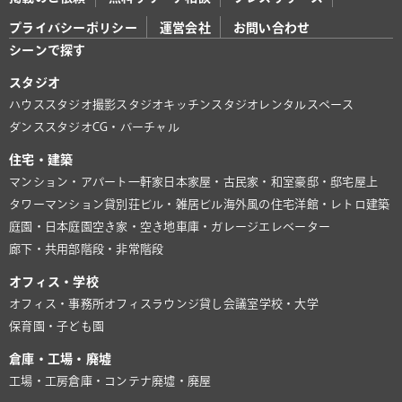
プライバシーポリシー
運営会社
お問い合わせ
シーンで探す
スタジオ
ハウススタジオ
撮影スタジオ
キッチンスタジオ
レンタルスペース
ダンススタジオ
CG・バーチャル
住宅・建築
マンション・アパート
一軒家
日本家屋・古民家・和室
豪邸・邸宅
屋上
タワーマンション
貸別荘
ビル・雑居ビル
海外風の住宅
洋館・レトロ建築
庭園・日本庭園
空き家・空き地
車庫・ガレージ
エレベーター
廊下・共用部
階段・非常階段
オフィス・学校
オフィス・事務所
オフィスラウンジ
貸し会議室
学校・大学
保育園・子ども園
倉庫・工場・廃墟
工場・工房
倉庫・コンテナ
廃墟・廃屋