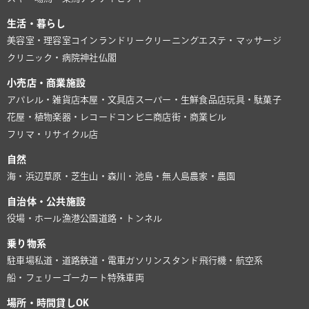
生活・暮らし
美容室・理容室
コインランドリー
クリーニング
エステ・マッサージ
クリニック・病院
神社仏閣
小売店・商業施設
アパレル・雑貨店
本屋・文具店
スーパー・生鮮食品店
玩具・駄菓子
花屋・植物
楽器・レコード
コンビニ
商店街・商業ビル
フリマ・リサイクル店
自然
海・浜辺
草原・芝生
山・森
川・池
島・無人島
農家・農園
自治体・公共施設
役場・ホール
漁港
公園
道路・トンネル
乗り物系
駐車場
私道・道路
鉄道・電車
ガソリンスタンド
飛行機・航空系
船・フェリー
ゴーカート
特殊車両
場所・時間貸しOK