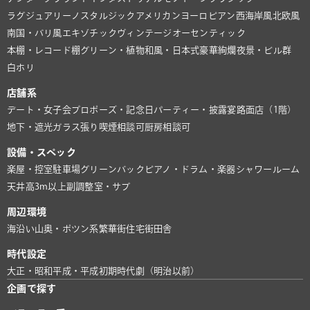
ラグジュアリー
ノスタルジック
アメリカン
ヨーロピアン
西海岸風
北欧風
南国・バリ風
エキゾチック
ヴィンテージ
オーセンティック
本棚・レコード棚
グリーン・植物
和風・日本式
豪華絢爛
夜景・ビル群
白ホリ
店舗系
デート・女子会
プロポーズ・記念日
パーティー・披露宴
路面店（1階）
地下・遮光
ガラス張り
喫煙相談可
厨房相談可
設備・スペック
楽屋・控室
駐車場
グリーンバック
ピアノ・ドラム・楽器
シャワールーム
天井高3m以上
副調整室・サブ
周辺環境
海沿い
山奥・ポツン系
繁華街
住宅街
田舎
時代設定
大正・昭和
平成・平成初期
時代劇（明治以前）
企画で探す