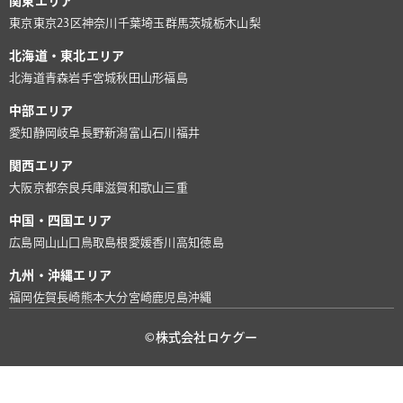
関東エリア
東京
東京23区
神奈川
千葉
埼玉
群馬
茨城
栃木
山梨
北海道・東北エリア
北海道
青森
岩手
宮城
秋田
山形
福島
中部エリア
愛知
静岡
岐阜
長野
新潟
富山
石川
福井
関西エリア
大阪
京都
奈良
兵庫
滋賀
和歌山
三重
中国・四国エリア
広島
岡山
山口
鳥取
島根
愛媛
香川
高知
徳島
九州・沖縄エリア
福岡
佐賀
長崎
熊本
大分
宮崎
鹿児島
沖縄
©株式会社ロケグー