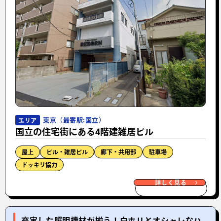
東京（最寄駅:国立）
エリア
国立の住宅街にある4階建雑居ビル
屋上
ビル・雑居ビル
廊下・共用部
駐車場
ドッキリ協力
詳しく見る
充実した照明機材が揃う！白ホリとオシャレなハ