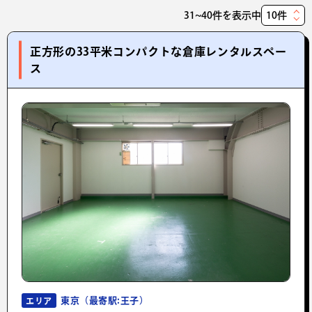
31~40件を表示中
表
示
正方形の33平米コンパクトな倉庫レンタルスペー
件
ス
数
東京（最寄駅:王子）
エリア