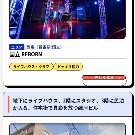
東京（最寄駅:国立）
エリア
国立 REBORN
ライブハウス・クラブ
ドッキリ協力
詳しく見る
地下にライブハウス、2階にスタジオ、3階に民泊
が入る、住宅街で異彩を放つ雑居ビル