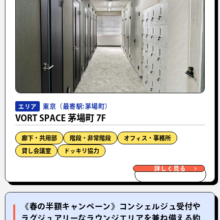
東京（最寄駅:茅場町）
エリア
VORT SPACE 茅場町 7F
廊下・共用部
階段・非常階段
オフィス・事務所
貸し会議室
ドッキリ協力
詳しく見る
《春の半額キャンペーン》コンシェルジュ受付や
ラグジュアリーなラウンジエリアを兼ね備える約