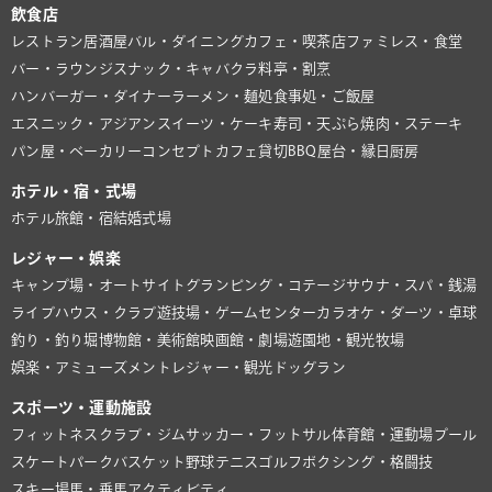
飲食店
レストラン
居酒屋
バル・ダイニング
カフェ・喫茶店
ファミレス・食堂
バー・ラウンジ
スナック・キャバクラ
料亭・割烹
ハンバーガー・ダイナー
ラーメン・麺処
食事処・ご飯屋
エスニック・アジアン
スイーツ・ケーキ
寿司・天ぷら
焼肉・ステーキ
パン屋・ベーカリー
コンセプトカフェ
貸切BBQ
屋台・縁日
厨房
ホテル・宿・式場
ホテル
旅館・宿
結婚式場
レジャー・娯楽
キャンプ場・オートサイト
グランピング・コテージ
サウナ・スパ・銭湯
ライブハウス・クラブ
遊技場・ゲームセンター
カラオケ・ダーツ・卓球
釣り・釣り堀
博物館・美術館
映画館・劇場
遊園地・観光牧場
娯楽・アミューズメント
レジャー・観光
ドッグラン
スポーツ・運動施設
フィットネスクラブ・ジム
サッカー・フットサル
体育館・運動場
プール
スケートパーク
バスケット
野球
テニス
ゴルフ
ボクシング・格闘技
スキー場
馬・乗馬
アクティビティ