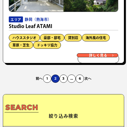
静岡（熱海市）
エリア
Studio Leaf ATAMI
ハウススタジオ
豪邸・邸宅
貸別荘
海外風の住宅
草原・芝生
ドッキリ協力
詳しく見る
前へ
1
2
3
…
6
次へ
絞り込み検索