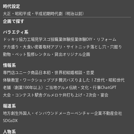
時代設定
大正・昭和
平成・平成初期
時代劇（明治以前）
企画で探す
バラエティ系
ドッキリ協力
工場見学
スゴ技
職業体験
授業体験
DIY・リフォーム
デカ盛り・大食い
密着取材
アプリ・サイト
ニッチ
落とし穴・穴掘り
動物・ペット
監修
レンタル・貸出
オリジナル企画
情報系
専門店
ユニーク商品
日本初・世界初
結婚相談・恋愛
体験教室・ワークショップ
プチ贅沢
バズりました！
Z世代・昭和世代
老舗（創業100年以上）
ご当地グルメ
伝統・文化・行事
ChatGPT
大会・コンテスト
駅舎グルメ
ロケ弁
打ち上げ・2次会・宴会
報道系
地方創生
外国人・インバウンド
メーカー
ベンチャー企業
不動産会社
SDGs
DX
人物系