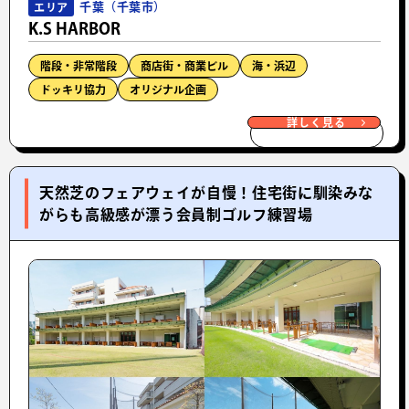
千葉（千葉市）
エリア
K.S HARBOR
階段・非常階段
商店街・商業ビル
海・浜辺
ドッキリ協力
オリジナル企画
詳しく見る
天然芝のフェアウェイが自慢！住宅街に馴染みな
がらも高級感が漂う会員制ゴルフ練習場