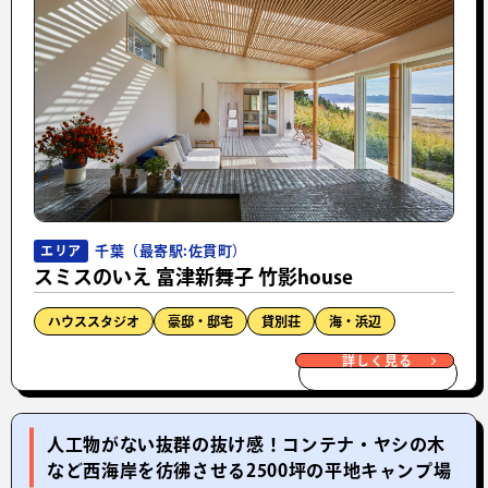
千葉（最寄駅:佐貫町）
エリア
スミスのいえ 富津新舞子 竹影house
ハウススタジオ
豪邸・邸宅
貸別荘
海・浜辺
詳しく見る
人工物がない抜群の抜け感！コンテナ・ヤシの木
など西海岸を彷彿させる2500坪の平地キャンプ場