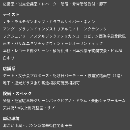
応接室・役員会議室
エレベーター
階段・非常階段
受付・廊下
テイスト
ナチュラル
モダン
ポップ・カラフル
サイバー・ネオン
アンダーグラウンド
インダストリアル
モノトーン
クラシック
ラグジュアリー
ノスタルジック
アメリカン
ヨーロピアン
西海岸風
北欧風
南国・バリ風
エキゾチック
ヴィンテージ
オーセンティック
本棚・レコード棚
グリーン・植物
和風・日本式
豪華絢爛
夜景・ビル群
白ホリ
店舗系
デート・女子会
プロポーズ・記念日
パーティー・披露宴
路面店（1階）
地下・遮光
ガラス張り
喫煙相談可
厨房相談可
設備・スペック
楽屋・控室
駐車場
グリーンバック
ピアノ・ドラム・楽器
シャワールーム
天井高3m以上
副調整室・サブ
周辺環境
海沿い
山奥・ポツン系
繁華街
住宅街
田舎