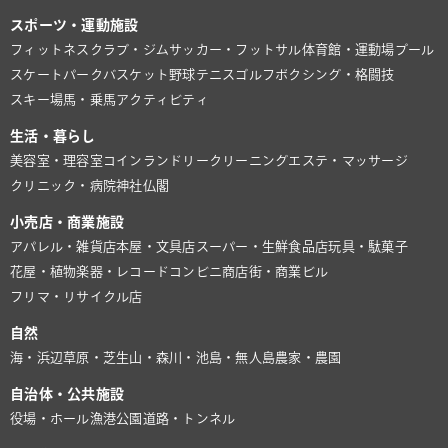
スポーツ・運動施設
フィットネスクラブ・ジム
サッカー・フットサル
体育館・運動場
プール
スケートパーク
バスケット
野球
テニス
ゴルフ
ボクシング・格闘技
スキー場
馬・乗馬
アクティビティ
生活・暮らし
美容室・理容室
コインランドリー
クリーニング
エステ・マッサージ
クリニック・病院
神社仏閣
小売店・商業施設
アパレル・雑貨店
本屋・文具店
スーパー・生鮮食品店
玩具・駄菓子
花屋・植物
楽器・レコード
コンビニ
商店街・商業ビル
フリマ・リサイクル店
自然
海・浜辺
草原・芝生
山・森
川・池
島・無人島
農家・農園
自治体・公共施設
役場・ホール
漁港
公園
道路・トンネル