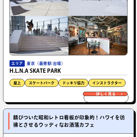
東京（最寄駅:台場）
エリア
H.L.N.A SKATE PARK
屋上
スケートパーク
ドッキリ協力
インストラクター
詳しく見る
錆びついた昭和レトロ看板が印象的！ハワイを彷
彿とさせるウッディなお洒落カフェ