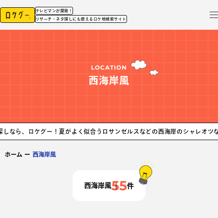
テレビマンが開発！
リサーチ・ネタ探しにも使えるロケ地検索サイト
LOCATION
西海岸風
ケグー！
夏がよく似合うロサンゼルスなどの西海岸のシャレオツなロケ地紹介
ホーム
ー
西海岸風
55
西海岸風
件