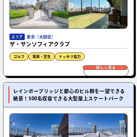
東京（大田区）
エリア
ザ・サンソフィアクラブ
ゴルフ
草原・芝生
ドッキリ協力
詳しく見る
レインボーブリッジと都心のビル群を一望できる
絶景！500名収容できる大型屋上スケートパーク