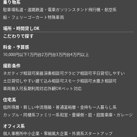
乗り物系
駐車場
私道・道路
鉄道・電車
ガソリンスタンド
飛行機・航空系
船・フェリー
ゴーカート
特殊車両
場所・時間貸しOK
こだわりで探す
料金・予算感
10,000円以下
1万円台
2万円台
3万円台
4万円以上
撮影条件
ネガティブ相談可
楽器演奏相談可
グラビア相談可
平日貸切しやすい
土日貸切しやすい
建て込み相談可
スモーク相談可
水撒き相談可
車両搬入可
長期利用対応
外観OK
ペット対応
住宅系
低所得層・貧しい
中流階級・普通
富裕層・金持ち
一人暮らし系
カップル・同棲系
ファミリー系
和室・畳
縁側・庭・庭園
車庫・ガレージ
オフィス系
個人事務所
中小企業・零細風
大企業・外資系
スタートアップ