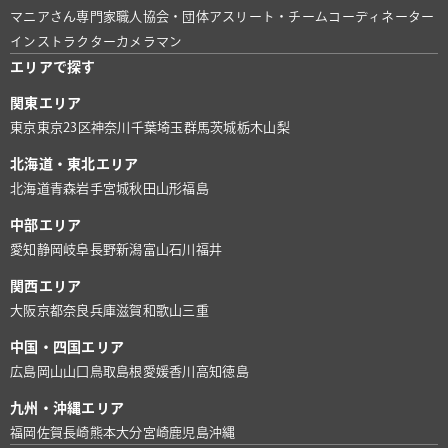
マニアさん
専門家
職人
協会・団体
アスリート・チーム
コーディネーター
インストラクター
カメラマン
エリアで探す
関東エリア
東京
東京23区
神奈川
千葉
埼玉
群馬
茨城
栃木
山梨
北海道・東北エリア
北海道
青森
岩手
宮城
秋田
山形
福島
中部エリア
愛知
静岡
岐阜
長野
新潟
富山
石川
福井
関西エリア
大阪
京都
奈良
兵庫
滋賀
和歌山
三重
中国・四国エリア
広島
岡山
山口
鳥取
島根
愛媛
香川
高知
徳島
九州・沖縄エリア
福岡
佐賀
長崎
熊本
大分
宮崎
鹿児島
沖縄