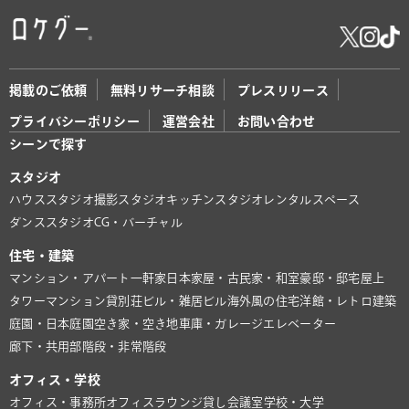
掲載のご依頼
無料リサーチ相談
プレスリリース
プライバシーポリシー
運営会社
お問い合わせ
シーンで探す
スタジオ
ハウススタジオ
撮影スタジオ
キッチンスタジオ
レンタルスペース
ダンススタジオ
CG・バーチャル
住宅・建築
マンション・アパート
一軒家
日本家屋・古民家・和室
豪邸・邸宅
屋上
タワーマンション
貸別荘
ビル・雑居ビル
海外風の住宅
洋館・レトロ建築
庭園・日本庭園
空き家・空き地
車庫・ガレージ
エレベーター
廊下・共用部
階段・非常階段
オフィス・学校
オフィス・事務所
オフィスラウンジ
貸し会議室
学校・大学