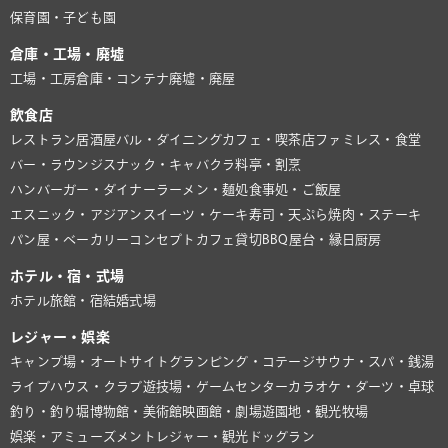
保育園・子ども園
倉庫・工場・廃墟
工場・工房
倉庫・コンテナ
廃墟・廃屋
飲食店
レストラン
居酒屋
バル・ダイニング
カフェ・喫茶店
ファミレス・食堂
バー・ラウンジ
スナック・キャバクラ
料亭・割烹
ハンバーガー・ダイナー
ラーメン・麺処
食事処・ご飯屋
エスニック・アジアン
スイーツ・ケーキ
寿司・天ぷら
焼肉・ステーキ
パン屋・ベーカリー
コンセプトカフェ
貸切BBQ
屋台・縁日
厨房
ホテル・宿・式場
ホテル
旅館・宿
結婚式場
レジャー・娯楽
キャンプ場・オートサイト
グランピング・コテージ
サウナ・スパ・銭湯
ライブハウス・クラブ
遊技場・ゲームセンター
カラオケ・ダーツ・卓球
釣り・釣り堀
博物館・美術館
映画館・劇場
遊園地・観光牧場
娯楽・アミューズメント
レジャー・観光
ドッグラン