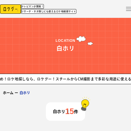
テレビマンが開発！
リサーチ・ネタ探しにも使えるロケ地検索サイト
LOCATION
白ホリ
ケ地探しなら、ロケグー！
スチールからCM撮影まで多彩な用途に使える白ホ
ホーム
ー
白ホリ
15
白ホリ
件