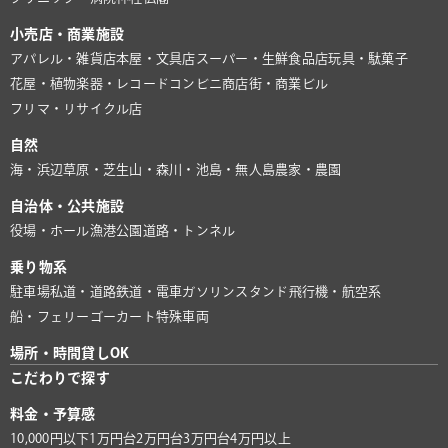
小売店・商業施設
アパレル・雑貨店
本屋・文具店
スーパー・生鮮食品店
玩具・駄菓子
花屋・植物
楽器・レコード
コンビニ
商店街・商業ビル
フリマ・リサイクル店
自然
海・浜辺
草原・芝生
山・森
川・池
島・無人島
農家・農園
自治体・公共施設
役場・ホール
漁港
公園
道路・トンネル
乗り物系
駐車場
私道・道路
鉄道・電車
ガソリンスタンド
飛行機・航空系
船・フェリー
ゴーカート
特殊車両
場所・時間貸しOK
こだわりで探す
料金・予算感
10,000円以下
1万円台
2万円台
3万円台
4万円以上