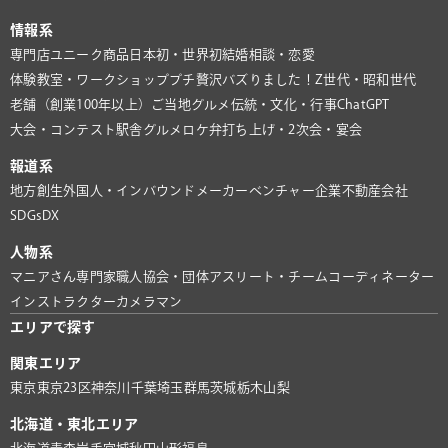
情報系
専門店
ユニーク商品
日本初・世界初
結婚相談・恋愛
体験教室・ワークショップ
プチ贅沢
バズりました！
Z世代・昭和世代
老舗（創業100年以上）
ご当地グルメ
伝統・文化・行事
ChatGPT
大会・コンテスト
駅舎グルメ
ロケ弁
打ち上げ・2次会・宴会
報道系
地方創生
外国人・インバウンド
メーカー
ベンチャー企業
不動産会社
SDGs
DX
人物系
マニアさん
専門家
職人
協会・団体
アスリート・チーム
コーディネーター
インストラクター
カメラマン
エリアで探す
関東エリア
東京
東京23区
神奈川
千葉
埼玉
群馬
茨城
栃木
山梨
北海道・東北エリア