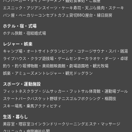
ハンバーガー・ダイナー
ラーメン・麺処
食事処・ご飯屋
エスニック・アジアン
スイーツ・ケーキ
寿司・天ぷら
焼肉・ステーキ
パン屋・ベーカリー
コンセプトカフェ
貸切BBQ
屋台・縁日
厨房
ホテル・宿・式場
ホテル
旅館・宿
結婚式場
レジャー・娯楽
キャンプ場・オートサイト
グランピング・コテージ
サウナ・スパ・銭湯
ライブハウス・クラブ
遊技場・ゲームセンター
カラオケ・ダーツ・卓球
釣り・釣り堀
博物館・美術館
映画館・劇場
遊園地・観光牧場
娯楽・アミューズメント
レジャー・観光
ドッグラン
スポーツ・運動施設
フィットネスクラブ・ジム
サッカー・フットサル
体育館・運動場
プール
スケートパーク
バスケット
野球
テニス
ゴルフ
ボクシング・格闘技
スキー場
馬・乗馬
アクティビティ
生活・暮らし
美容室・理容室
コインランドリー
クリーニング
エステ・マッサージ
クリニック・病院
神社仏閣