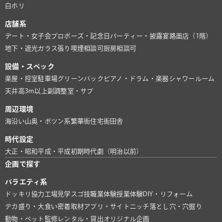
白ホリ
店舗系
デート・女子会
プロポーズ・記念日
パーティー・披露宴
路面店（1階）
地下・遮光
ガラス張り
喫煙相談可
厨房相談可
設備・スペック
楽屋・控室
駐車場
グリーンバック
ピアノ・ドラム・楽器
シャワールーム
天井高3m以上
副調整室・サブ
周辺環境
海沿い
山奥・ポツン系
繁華街
住宅街
田舎
時代設定
大正・昭和
平成・平成初期
時代劇（明治以前）
企画で探す
バラエティ系
ドッキリ協力
工場見学
スゴ技
職業体験
授業体験
DIY・リフォーム
デカ盛り・大食い
密着取材
アプリ・サイト
ニッチ
落とし穴・穴掘り
動物・ペット
監修
レンタル・貸出
オリジナル企画