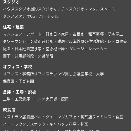
スタジオ
ハウススタジオ
撮影スタジオ
キッチンスタジオ
レンタルスペース
ダンススタジオ
CG・バーチャル
住宅・建築
マンション・アパート
一軒家
日本家屋・古民家・和室
豪邸・邸宅
屋上
タワーマンション
貸別荘
ビル・雑居ビル
海外風の住宅
洋館・レトロ建築
庭園・日本庭園
空き家・空き地
車庫・ガレージ
エレベーター
廊下・共用部
階段・非常階段
オフィス・学校
オフィス・事務所
オフィスラウンジ
貸し会議室
学校・大学
保育園・子ども園
倉庫・工場・廃墟
工場・工房
倉庫・コンテナ
廃墟・廃屋
飲食店
レストラン
居酒屋
バル・ダイニング
カフェ・喫茶店
ファミレス・食堂
バー・ラウンジ
スナック・キャバクラ
料亭・割烹