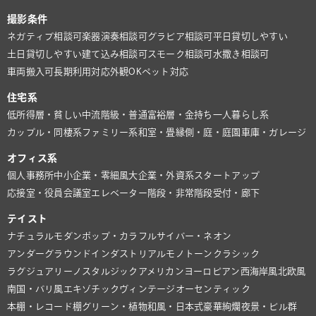
撮影条件
ネガティブ相談可
楽器演奏相談可
グラビア相談可
平日貸切しやすい
土日貸切しやすい
建て込み相談可
スモーク相談可
水撒き相談可
車両搬入可
長期利用対応
外観OK
ペット対応
住宅系
低所得層・貧しい
中流階級・普通
富裕層・金持ち
一人暮らし系
カップル・同棲系
ファミリー系
和室・畳
縁側・庭・庭園
車庫・ガレージ
オフィス系
個人事務所
中小企業・零細風
大企業・外資系
スタートアップ
応接室・役員会議室
エレベーター
階段・非常階段
受付・廊下
テイスト
ナチュラル
モダン
ポップ・カラフル
サイバー・ネオン
アンダーグラウンド
インダストリアル
モノトーン
クラシック
ラグジュアリー
ノスタルジック
アメリカン
ヨーロピアン
西海岸風
北欧風
南国・バリ風
エキゾチック
ヴィンテージ
オーセンティック
本棚・レコード棚
グリーン・植物
和風・日本式
豪華絢爛
夜景・ビル群