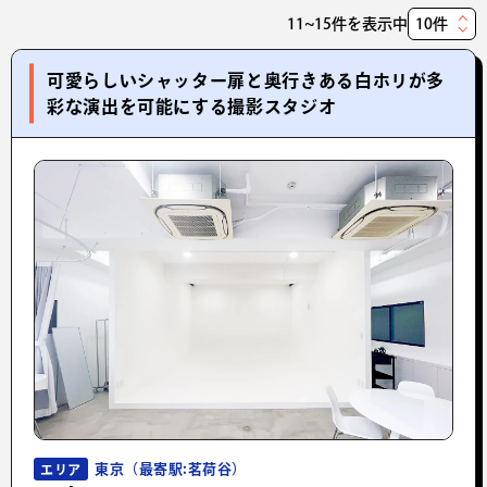
11~15件を表示中
表
示
可愛らしいシャッター扉と奥行きある白ホリが多
件
彩な演出を可能にする撮影スタジオ
数
東京（最寄駅:茗荷谷）
エリア