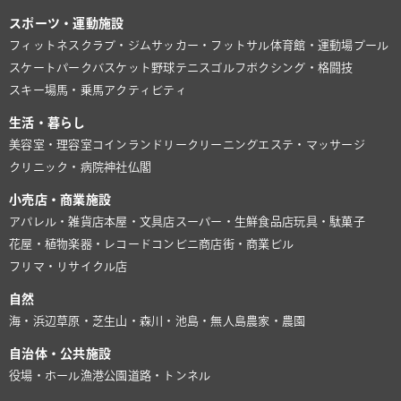
スポーツ・運動施設
フィットネスクラブ・ジム
サッカー・フットサル
体育館・運動場
プール
スケートパーク
バスケット
野球
テニス
ゴルフ
ボクシング・格闘技
スキー場
馬・乗馬
アクティビティ
生活・暮らし
美容室・理容室
コインランドリー
クリーニング
エステ・マッサージ
クリニック・病院
神社仏閣
小売店・商業施設
アパレル・雑貨店
本屋・文具店
スーパー・生鮮食品店
玩具・駄菓子
花屋・植物
楽器・レコード
コンビニ
商店街・商業ビル
フリマ・リサイクル店
自然
海・浜辺
草原・芝生
山・森
川・池
島・無人島
農家・農園
自治体・公共施設
役場・ホール
漁港
公園
道路・トンネル