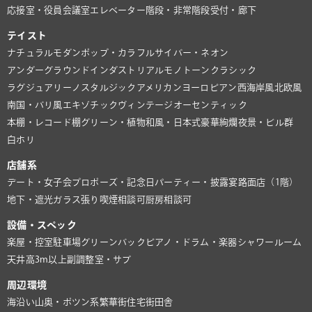
応接室・役員会議室
エレベーター
階段・非常階段
受付・廊下
テイスト
ナチュラル
モダン
ポップ・カラフル
サイバー・ネオン
アンダーグラウンド
インダストリアル
モノトーン
クラシック
ラグジュアリー
ノスタルジック
アメリカン
ヨーロピアン
西海岸風
北欧風
南国・バリ風
エキゾチック
ヴィンテージ
オーセンティック
本棚・レコード棚
グリーン・植物
和風・日本式
豪華絢爛
夜景・ビル群
白ホリ
店舗系
デート・女子会
プロポーズ・記念日
パーティー・披露宴
路面店（1階）
地下・遮光
ガラス張り
喫煙相談可
厨房相談可
設備・スペック
楽屋・控室
駐車場
グリーンバック
ピアノ・ドラム・楽器
シャワールーム
天井高3m以上
副調整室・サブ
周辺環境
海沿い
山奥・ポツン系
繁華街
住宅街
田舎