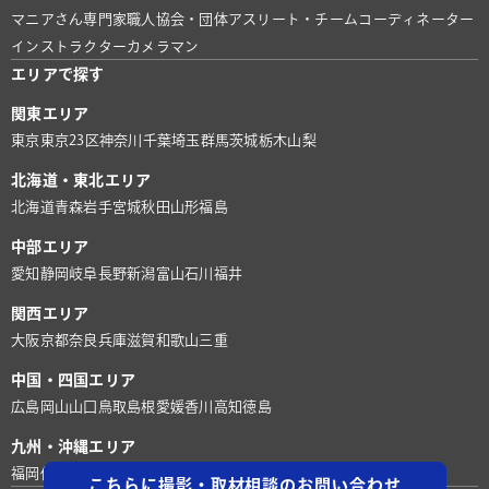
マニアさん
専門家
職人
協会・団体
アスリート・チーム
コーディネーター
インストラクター
カメラマン
エリアで探す
関東エリア
東京
東京23区
神奈川
千葉
埼玉
群馬
茨城
栃木
山梨
北海道・東北エリア
北海道
青森
岩手
宮城
秋田
山形
福島
中部エリア
愛知
静岡
岐阜
長野
新潟
富山
石川
福井
関西エリア
大阪
京都
奈良
兵庫
滋賀
和歌山
三重
中国・四国エリア
広島
岡山
山口
鳥取
島根
愛媛
香川
高知
徳島
九州・沖縄エリア
福岡
佐賀
長崎
熊本
大分
宮崎
鹿児島
沖縄
こちらに撮影・取材相談のお問い合わせ