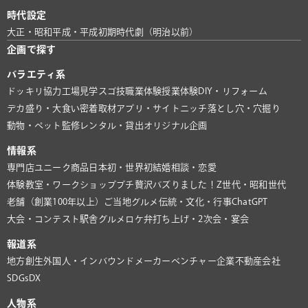
時代設定
大正・昭和
平成・平成初期
時代劇（明治以前）
企画で探す
バラエティ系
ドッキリ協力
工場見学
スゴ技
職業体験
授業体験
DIY・リフォーム
デカ盛り・大食い
密着取材
アプリ・サイト
ニッチ
落とし穴・穴掘り
動物・ペット
監修
レンタル・貸出
オリジナル企画
情報系
専門店
ユニーク商品
日本初・世界初
結婚相談・恋愛
体験教室・ワークショップ
プチ贅沢
バズりました！
Z世代・昭和世代
老舗（創業100年以上）
ご当地グルメ
伝統・文化・行事
ChatGPT
大会・コンテスト
駅舎グルメ
ロケ弁
打ち上げ・2次会・宴会
報道系
地方創生
外国人・インバウンド
メーカー
ベンチャー企業
不動産会社
SDGs
DX
人物系