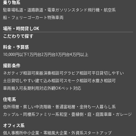
乗り物系
駐車場
私道・道路
鉄道・電車
ガソリンスタンド
飛行機・航空系
船・フェリー
ゴーカート
特殊車両
場所・時間貸しOK
こだわりで探す
料金・予算感
10,000円以下
1万円台
2万円台
3万円台
4万円以上
撮影条件
ネガティブ相談可
楽器演奏相談可
グラビア相談可
平日貸切しやすい
土日貸切しやすい
建て込み相談可
スモーク相談可
水撒き相談可
車両搬入可
長期利用対応
外観OK
ペット対応
住宅系
低所得層・貧しい
中流階級・普通
富裕層・金持ち
一人暮らし系
カップル・同棲系
ファミリー系
和室・畳
縁側・庭・庭園
車庫・ガレージ
オフィス系
個人事務所
中小企業・零細風
大企業・外資系
スタートアップ