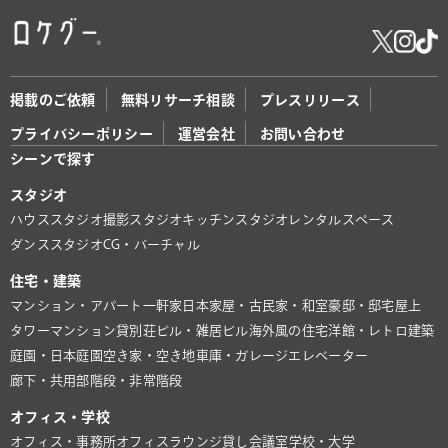
掲載のご依頼
無料リサーチ相談
プレスリリース
プライバシーポリシー
運営会社
お問い合わせ
シーンで探す
スタジオ
ハウススタジオ
撮影スタジオ
キッチンスタジオ
レンタルスペース
ダンススタジオ
CG・バーチャル
住宅・建築
マンション・アパート
一軒家
日本家屋・古民家・和室
豪邸・邸宅
屋上
タワーマンション
貸別荘
ビル・雑居ビル
海外風の住宅
洋館・レトロ建築
庭園・日本庭園
空き家・空き地
車庫・ガレージ
エレベーター
廊下・共用部
階段・非常階段
オフィス・学校
オフィス・事務所
オフィスラウンジ
貸し会議室
学校・大学