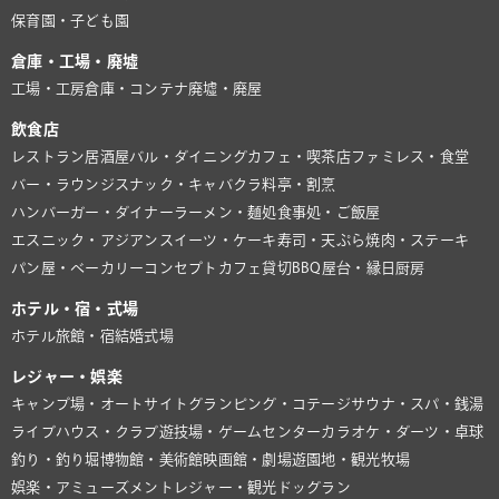
保育園・子ども園
倉庫・工場・廃墟
工場・工房
倉庫・コンテナ
廃墟・廃屋
飲食店
レストラン
居酒屋
バル・ダイニング
カフェ・喫茶店
ファミレス・食堂
バー・ラウンジ
スナック・キャバクラ
料亭・割烹
ハンバーガー・ダイナー
ラーメン・麺処
食事処・ご飯屋
エスニック・アジアン
スイーツ・ケーキ
寿司・天ぷら
焼肉・ステーキ
パン屋・ベーカリー
コンセプトカフェ
貸切BBQ
屋台・縁日
厨房
ホテル・宿・式場
ホテル
旅館・宿
結婚式場
レジャー・娯楽
キャンプ場・オートサイト
グランピング・コテージ
サウナ・スパ・銭湯
ライブハウス・クラブ
遊技場・ゲームセンター
カラオケ・ダーツ・卓球
釣り・釣り堀
博物館・美術館
映画館・劇場
遊園地・観光牧場
娯楽・アミューズメント
レジャー・観光
ドッグラン