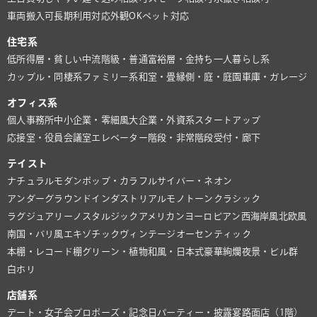
車両搬入可
長期利用対応
外観OK
ペット対応
住宅系
低所得層・貧しい
中流階級・普通
富裕層・金持ち
一人暮らし系
カップル・同棲系
ファミリー系
和室・畳
縁側・庭・庭園
車庫・ガレージ
オフィス系
個人事務所
中小企業・零細風
大企業・外資系
スタートアップ
応接室・役員会議室
エレベーター
階段・非常階段
受付・廊下
テイスト
ナチュラル
モダン
ポップ・カラフル
サイバー・ネオン
アンダーグラウンド
インダストリアル
モノトーン
クラシック
ラグジュアリー
ノスタルジック
アメリカン
ヨーロピアン
西海岸風
北欧風
南国・バリ風
エキゾチック
ヴィンテージ
オーセンティック
本棚・レコード棚
グリーン・植物
和風・日本式
豪華絢爛
夜景・ビル群
白ホリ
店舗系
デート・女子会
プロポーズ・記念日
パーティー・披露宴
路面店（1階）