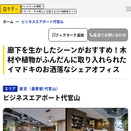
テレビマンが開発！
リサーチ・ネタ探しにも使えるロケ地検索サイト
ホーム
ー
ビジネスエアポート代官山
ブックマーク追加
電話でお問い合わせ
廊下を生かしたシーンがおすすめ！木
材や植物がふんだんに取り入れられた
イマドキのお洒落なシェアオフィス
東京（最寄駅:代官山）
エリア
ビジネスエアポート代官山