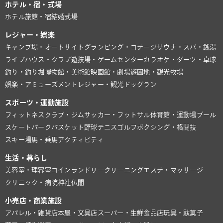
ホテル・宿・式場
ホテル
旅館・宿
結婚式場
レジャー・娯楽
キャンプ場・オートサイト
グランピング・コテージ
サウナ・スパ・銭湯
ライブハウス・クラブ
遊技場・ゲームセンター
カラオケ・ダーツ・卓球
釣り・釣り堀
博物館・美術館
映画館・劇場
遊園地・観光牧場
娯楽・アミューズメント
レジャー・観光
ドッグラン
スポーツ・運動施設
フィットネスクラブ・ジム
サッカー・フットサル
体育館・運動場
プール
スケートパーク
バスケット
野球
テニス
ゴルフ
ボクシング・格闘技
スキー場
馬・乗馬
アクティビティ
生活・暮らし
美容室・理容室
コインランドリー
クリーニング
エステ・マッサージ
クリニック・病院
神社仏閣
小売店・商業施設
アパレル・雑貨店
本屋・文具店
スーパー・生鮮食品店
玩具・駄菓子