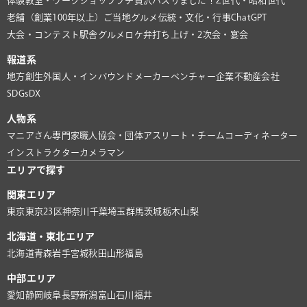
体験教室・ワークショップ
プチ贅沢
バズりました！
Z世代・昭和世代
老舗（創業100年以上）
ご当地グルメ
伝統・文化・行事
ChatGPT
大会・コンテスト
駅舎グルメ
ロケ弁
打ち上げ・2次会・宴会
報道系
地方創生
外国人・インバウンド
メーカー
ベンチャー企業
不動産会社
SDGs
DX
人物系
マニアさん
専門家
職人
協会・団体
アスリート・チーム
コーディネーター
インストラクター
カメラマン
エリアで探す
関東エリア
東京
東京23区
神奈川
千葉
埼玉
群馬
茨城
栃木
山梨
北海道・東北エリア
北海道
青森
岩手
宮城
秋田
山形
福島
中部エリア
愛知
静岡
岐阜
長野
新潟
富山
石川
福井