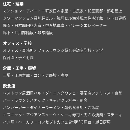
住宅・建築
マンション・アパート
一軒家
日本家屋・古民家・和室
豪邸・邸宅
屋上
タワーマンション
貸別荘
ビル・雑居ビル
海外風の住宅
洋館・レトロ建築
庭園・日本庭園
空き家・空き地
車庫・ガレージ
エレベーター
廊下・共用部
階段・非常階段
オフィス・学校
オフィス・事務所
オフィスラウンジ
貸し会議室
学校・大学
保育園・子ども園
倉庫・工場・廃墟
工場・工房
倉庫・コンテナ
廃墟・廃屋
飲食店
レストラン
居酒屋
バル・ダイニング
カフェ・喫茶店
ファミレス・食堂
バー・ラウンジ
スナック・キャバクラ
料亭・割烹
ハンバーガー・ダイナー
ラーメン・麺処
食事処・ご飯屋
エスニック・アジアン
スイーツ・ケーキ
寿司・天ぷら
焼肉・ステーキ
パン屋・ベーカリー
コンセプトカフェ
貸切BBQ
屋台・縁日
厨房