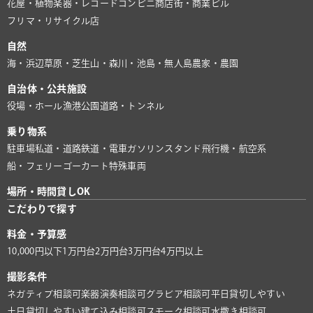
花屋・植物
楽器・レコード
コンビニ
商店街・商業ビル
フリマ・リサイクル店
自然
海・浜辺
草原・芝生
山・森
川・池
島・無人島
農家・農園
自治体・公共施設
役場・ホール
漁港
公園
道路・トンネル
乗り物系
駐車場
私道・道路
鉄道・電車
ガソリンスタンド
飛行機・航空系
船・フェリー
ゴーカート
特殊車両
場所・時間貸しOK
こだわりで探す
料金・予算感
10,000円以下
1万円台
2万円台
3万円台
4万円以上
撮影条件
ネガティブ相談可
楽器演奏相談可
グラビア相談可
平日貸切しやすい
土日貸切しやすい
建て込み相談可
スモーク相談可
水撒き相談可