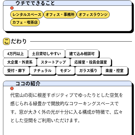
ウチでできること
レンタルスペース
オフィス・事務所
オフィスラウンジ
カフェ・喫茶店
こ
だわり
4万円以上
土日貸切しやすい
建て込み相談可
大企業・外資系
スタートアップ
応接室・役員会議室
受付・廊下
ナチュラル
モダン
ガラス張り
楽屋・控室
ココの紹介
代官山の街に根差すポジティブでゆったりとした空気を
感じられる緑豊かで開放的なコワーキングスペースで
す。窓が大きく外の光が十分に入る構成が特徴で、広々
とした空間をご利用いただけます。