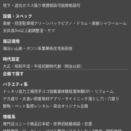
地下・遮光
ガラス張り
喫煙相談可
厨房相談可
設備・スペック
楽屋・控室
駐車場
グリーンバック
ピアノ・ドラム・楽器
シャワールーム
天井高3m以上
副調整室・サブ
周辺環境
海沿い
山奥・ポツン系
繁華街
住宅街
田舎
時代設定
大正・昭和
平成・平成初期
時代劇（明治以前）
企画で探す
バラエティ系
ドッキリ協力
工場見学
スゴ技
職業体験
授業体験
DIY・リフォーム
デカ盛り・大食い
密着取材
アプリ・サイト
ニッチ
落とし穴・穴掘り
動物・ペット
監修
レンタル・貸出
オリジナル企画
情報系
専門店
ユニーク商品
日本初・世界初
結婚相談・恋愛