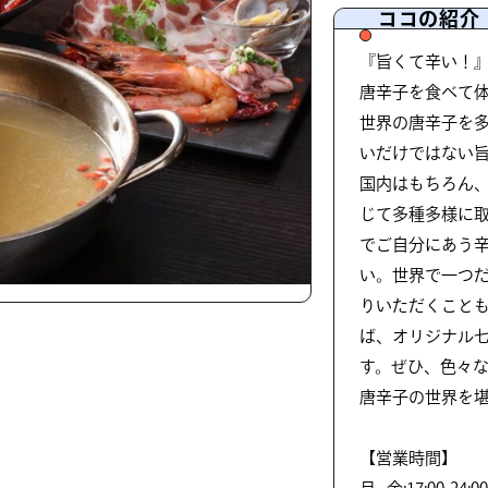
ココの紹介
『旨くて辛い！
唐辛子を食べて
世界の唐辛子を
いだけではない
国内はもちろん
じて多種多様に取り
でご自分にあう
い。世界で一つ
りいただくこと
ば、オリジナル
す。ぜひ、色々
唐辛子の世界を
【営業時間】