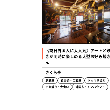
《訪日外国人に大人気》アートと
きが同時に楽しめる大型お好み焼
ん
さくら亭
居酒屋
食事処・ご飯屋
ドッキリ協力
デカ盛り・大食い
外国人・インバウンド