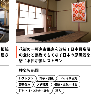
鉄板焼
花街の一軒家古民家を改装！日本最高峰
き屋さ
の食材と黒炭でもてなす日本の原風景を
感じる囲炉裏レストラン
神楽坂 祇園
レストラン
料亭・割烹
ドッキリ協力
密着取材
プチ贅沢
伝統・文化・行事
打ち上げ・2次会・宴会
職人