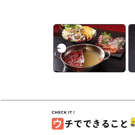
ウ
チでできること