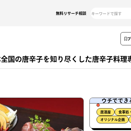
無料リサーチ相談
本全国の唐辛子を知り尽くした唐辛子料理
ウチででき
居酒屋
食事処
オリジナル企画