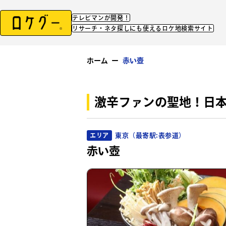
テレビマンが開発！
リサーチ・ネタ探しにも使えるロケ地検索サイト
ホーム
ー
赤い壺
激辛ファンの聖地！日
東京（最寄駅:表参道）
エリア
赤い壺