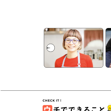
ウ
チでできること