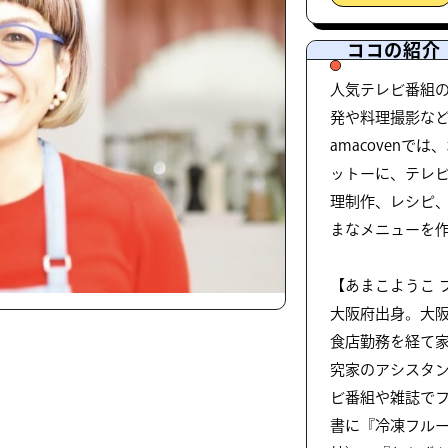
ココの紹介
人気テレビ番組
発や料理撮影な
amacoven
ットーに、テレ
理制作、レシピ
まなメニューを
【あまこようこ 
大阪府出身。大
食店勤務を経て
究家のアシスタ
ビ番組や雑誌で
書に『冷凍フル