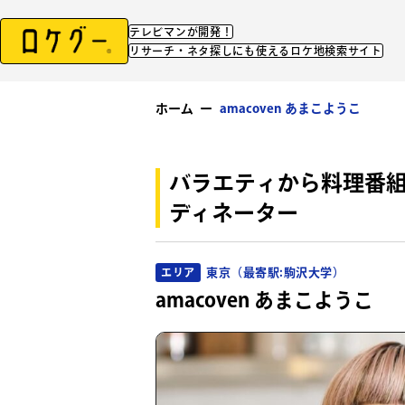
テレビマンが開発！
リサーチ・ネタ探しにも使えるロケ地検索サイト
ホーム
ー
amacoven あまこようこ
バラエティから料理番
ディネーター
東京（最寄駅:駒沢大学）
エリア
amacoven あまこようこ