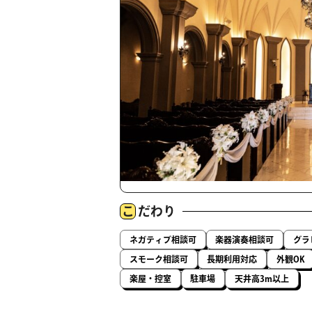
こ
だわり
ネガティブ相談可
楽器演奏相談可
グラ
スモーク相談可
長期利用対応
外観OK
楽屋・控室
駐車場
天井高3m以上