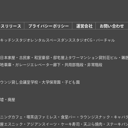
レスリリース
プライバシーポリシー
運営会社
お問い合わせ
オ
キッチンスタジオ
レンタルスペース
ダンススタジオ
CG・バーチャル
家
日本家屋・古民家・和室
豪邸・邸宅
屋上
タワーマンション
貸別荘
ビル・雑
き地
車庫・ガレージ
エレベーター
廊下・共用部
階段・非常階段
ラウンジ
貸し会議室
学校・大学
保育園・子ども園
廃墟・廃屋
イニング
カフェ・喫茶店
ファミレス・食堂
バー・ラウンジ
スナック・キャバ
飯屋
エスニック・アジアン
スイーツ・ケーキ
寿司・天ぷら
焼肉・ステーキ
パ