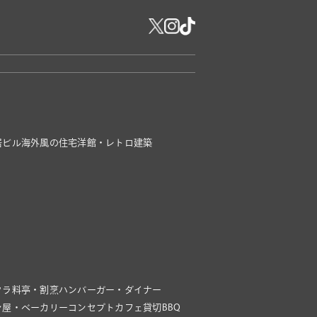
居ビル
海外風の住宅
洋館・レトロ建築
クラ
料亭・割烹
ハンバーガー・ダイナー
ン屋・ベーカリー
コンセプトカフェ
貸切BBQ