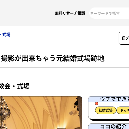
無料リサーチ相談
・式場
ケ撮影が出来ちゃう元結婚式場跡地
教会・式場
ウチででき
結婚式場
ドッ
ココの紹介