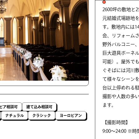
2600坪の敷地と
元結婚式場跡地
す。敷地内には1
会、リフォーム
野外バルコニー
巨大遊具ボーネ
可能）。屋外で
ぐそばには河川
て様々なシーンを
台以上停めれる
撮影や人数の多
ます。
ビア相談可
建て込み相談可
ナチュラル
クラシック
ヨーロピアン
【撮影時間】
9:00〜24:00