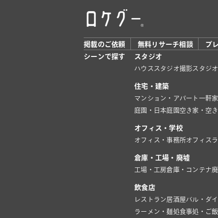
掲載のご依頼
無料リサーチ相談
プ
シーンで探す
スタジオ
ハウススタジオ
撮影スタジ
住宅・建築
マンション・アパート
一軒
庭園・日本庭園
空き家・空
オフィス・学校
オフィス・事務所
オフィス
倉庫・工場・廃墟
工場・工房
倉庫・コンテナ
飲食店
レストラン
居酒屋
バル・ダ
ラーメン・麺処
食事処・ご