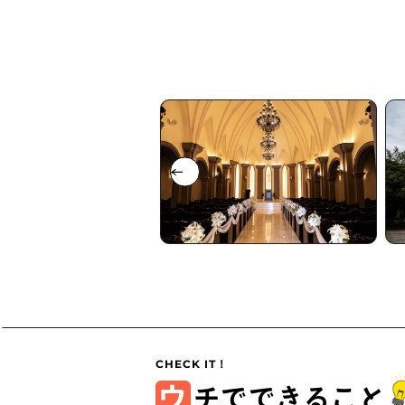
ウ
チでできること