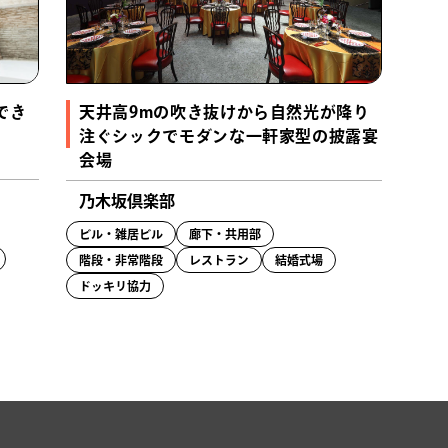
でき
天井高9mの吹き抜けから自然光が降り
注ぐシックでモダンな一軒家型の披露宴
会場
乃木坂倶楽部
ビル・雑居ビル
廊下・共用部
階段・非常階段
レストラン
結婚式場
ドッキリ協力