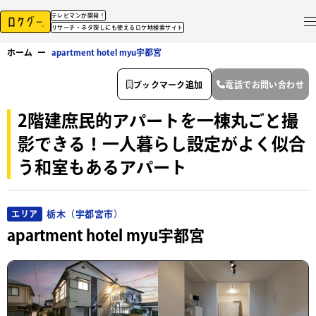
テレビマンが開発！
リサーチ・ネタ探しにも使えるロケ地検索サイト
ホーム
ー
apartment hotel myu宇都宮
ブックマーク追加
電話でお問い合わせ
2階建庶民的アパートを一棟丸ごと撮
影できる！一人暮らし設定がよく似合
う和室もあるアパート
栃木（宇都宮市）
エリア
apartment hotel myu宇都宮