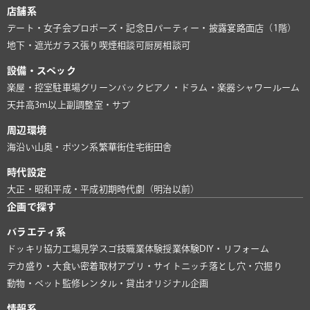
店舗系
デート・女子会
プロポーズ・記念日
パーティー・披露宴
路面店（1階）
地下・遮光
ガラス張り
喫煙相談可
厨房相談可
設備・スペック
楽屋・控室
駐車場
グリーンバック
ピアノ・ドラム・楽器
シャワールーム
天井高3m以上
副調整室・サブ
周辺環境
海沿い
山奥・ポツン系
繁華街
住宅街
田舎
時代設定
大正・昭和
平成・平成初期
時代劇（明治以前）
企画で探す
バラエティ系
ドッキリ協力
工場見学
スゴ技
職業体験
授業体験
DIY・リフォーム
デカ盛り・大食い
密着取材
アプリ・サイト
ニッチ
落とし穴・穴掘り
動物・ペット
監修
レンタル・貸出
オリジナル企画
情報系