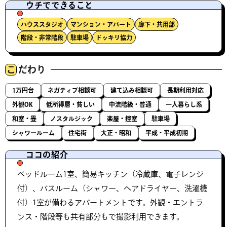
ウチでできること
ハウススタジオ
マンション・アパート
廊下・共用部
階段・非常階段
駐車場
ドッキリ協力
こ
だわり
1万円台
ネガティブ相談可
建て込み相談可
長期利用対応
外観OK
低所得層・貧しい
中流階級・普通
一人暮らし系
和室・畳
ノスタルジック
楽屋・控室
駐車場
シャワールーム
住宅街
大正・昭和
平成・平成初期
ココの紹介
ベッドルーム1室、簡易キッチン（冷蔵庫、電子レンジ
付）、バスルーム（シャワー、ヘアドライヤー、洗濯機
付）1室が備わるアパートメントです。外観・エントラ
ンス・階段等も共有部分もで撮影利用できます。