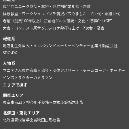
専門店
ユニーク商品
日本初・世界初
結婚相談・恋愛
体験教室・ワークショップ
プチ贅沢
バズりました！
Z世代・昭和世代
老舗（創業100年以上）
ご当地グルメ
伝統・文化・行事
ChatGPT
大会・コンテスト
駅舎グルメ
ロケ弁
打ち上げ・2次会・宴会
報道系
地方創生
外国人・インバウンド
メーカー
ベンチャー企業
不動産会社
SDGs
DX
人物系
マニアさん
専門家
職人
協会・団体
アスリート・チーム
コーディネーター
インストラクター
カメラマン
エリアで探す
関東エリア
東京
東京23区
神奈川
千葉
埼玉
群馬
茨城
栃木
山梨
北海道・東北エリア
北海道
青森
岩手
宮城
秋田
山形
福島