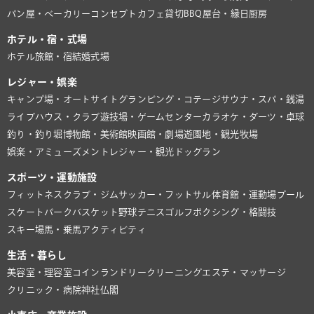
パン屋・ベーカリー
コンセプトカフェ
貸切BBQ
屋台・縁日
厨房
ホテル・宿・式場
ホテル
旅館・宿
結婚式場
レジャー・娯楽
キャンプ場・オートサイト
グランピング・コテージ
サウナ・スパ・銭湯
ライブハウス・クラブ
遊技場・ゲームセンター
カラオケ・ダーツ・卓球
釣り・釣り堀
博物館・美術館
映画館・劇場
遊園地・観光牧場
娯楽・アミューズメント
レジャー・観光
ドッグラン
スポーツ・運動施設
フィットネスクラブ・ジム
サッカー・フットサル
体育館・運動場
プール
スケートパーク
バスケット
野球
テニス
ゴルフ
ボクシング・格闘技
スキー場
馬・乗馬
アクティビティ
生活・暮らし
美容室・理容室
コインランドリー
クリーニング
エステ・マッサージ
クリニック・病院
神社仏閣