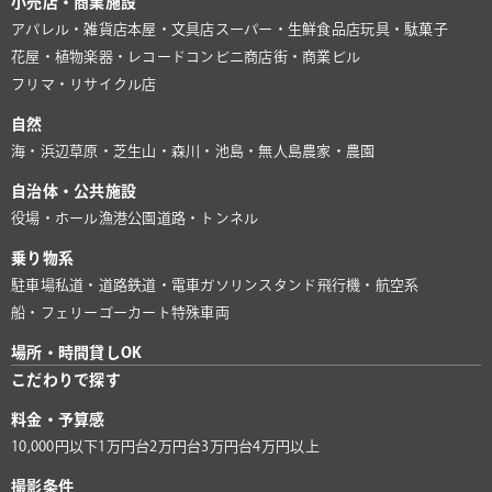
小売店・商業施設
アパレル・雑貨店
本屋・文具店
スーパー・生鮮食品店
玩具・駄菓子
花屋・植物
楽器・レコード
コンビニ
商店街・商業ビル
フリマ・リサイクル店
自然
海・浜辺
草原・芝生
山・森
川・池
島・無人島
農家・農園
自治体・公共施設
役場・ホール
漁港
公園
道路・トンネル
乗り物系
駐車場
私道・道路
鉄道・電車
ガソリンスタンド
飛行機・航空系
船・フェリー
ゴーカート
特殊車両
場所・時間貸しOK
こだわりで探す
料金・予算感
10,000円以下
1万円台
2万円台
3万円台
4万円以上
撮影条件