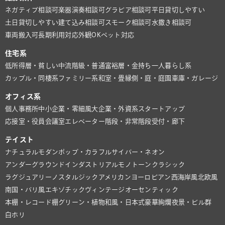
ネガティブ相談可
楽器演奏相談可
グラビア相談可
平日貸切しやすい
土日貸切しやすい
建て込み相談可
スモーク相談可
水撒き相談可
車両搬入可
長期利用対応
外観OK
ペット対応
住宅系
低所得層・貧しい
中流階級・普通
富裕層・金持ち
一人暮らし系
カップル・同棲系
ファミリー系
和室・畳
縁側・庭・庭園
車庫・ガレージ
オフィス系
個人事務所
中小企業・零細風
大企業・外資系
スタートアップ
応接室・役員会議室
エレベーター
階段・非常階段
受付・廊下
テイスト
ナチュラル
モダン
ポップ・カラフル
サイバー・ネオン
アンダーグラウンド
インダストリアル
モノトーン
クラシック
ラグジュアリー
ノスタルジック
アメリカン
ヨーロピアン
西海岸風
北欧風
南国・バリ風
エキゾチック
ヴィンテージ
オーセンティック
本棚・レコード棚
グリーン・植物
和風・日本式
豪華絢爛
夜景・ビル群
白ホリ