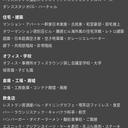
ダンススタジオ
CG・バーチャル
住宅・建築
マンション・アパート
一軒家
日本家屋・古民家・和室
豪邸・邸宅
屋上
タワーマンション
貸別荘
ビル・雑居ビル
海外風の住宅
洋館・レトロ建築
庭園・日本庭園
空き家・空き地
車庫・ガレージ
エレベーター
廊下・共用部
階段・非常階段
オフィス・学校
オフィス・事務所
オフィスラウンジ
貸し会議室
学校・大学
保育園・子ども園
倉庫・工場・廃墟
工場・工房
倉庫・コンテナ
廃墟・廃屋
飲食店
レストラン
居酒屋
バル・ダイニング
カフェ・喫茶店
ファミレス・食堂
バー・ラウンジ
スナック・キャバクラ
料亭・割烹
ハンバーガー・ダイナー
ラーメン・麺処
食事処・ご飯屋
エスニック・アジアン
スイーツ・ケーキ
寿司・天ぷら
焼肉・ステーキ