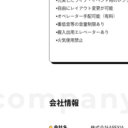
▪️充実したライブ・イベント用のレン
▪️自由にレイアウト変更が可能
▪️オペレーター手配可能（有料）
▪️重低音等の音量制限あり
▪️搬入出用エレベーターあり
▪️火気使用禁止
会社情報
会社名​
株式会社APEXIA