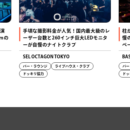
な演
手頃な撮影料金が人気！国内最大級のレ
柱
ｍの
ーザー台数と260インチ巨大LEDモニタ
慢
ーが自慢のナイトクラブ
ペ
SEL OCTAGON TOKYO
BA
バー・ラウンジ
ライブハウス・クラブ
バー
ドッキリ協力
ドッ