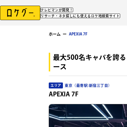
テレビマンが開発！
リサーチ・ネタ探しにも使えるロケ地検索サイト
ホーム
ー
APEXIA 7F
最大500名キャパを誇
ース
東京（最寄駅:新宿三丁目）
エリア
APEXIA 7F