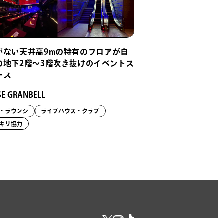
がない天井高9mの特有のフロアが自
の地下2階〜3階吹き抜けのイベントス
ース
SE GRANBELL
・ラウンジ
ライブハウス・クラブ
キリ協力