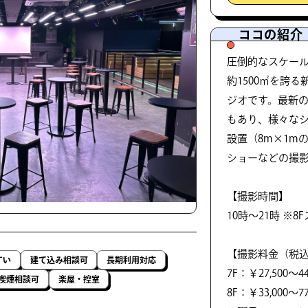
ココの紹介
圧倒的なスケール:
約1500㎡を誇
ジオです。最新
もあり、様々なシ
設置（8m×1m
ショーなどの撮
【撮影時間】
10時〜21時 ※
【撮影料金（税
すい
建て込み相談可
長期利用対応
7F：￥27,500～44,
喫煙相談可
楽屋・控室
8F：￥33,000～77,