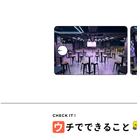
ウ
チでできること