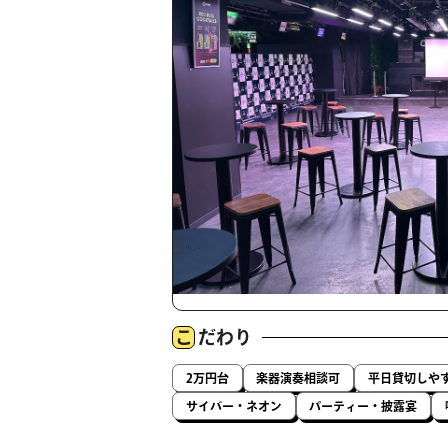
こ
だわり
2万円台
楽器演奏相談可
平日貸切しや
サイバー・ネオン
パーティー・披露宴