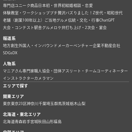
専門店
ユニーク商品
日本初・世界初
結婚相談・恋愛
体験教室・ワークショップ
プチ贅沢
バズりました！
Z世代・昭和世代
老舗（創業100年以上）
ご当地グルメ
伝統・文化・行事
ChatGPT
大会・コンテスト
駅舎グルメ
ロケ弁
打ち上げ・2次会・宴会
報道系
地方創生
外国人・インバウンド
メーカー
ベンチャー企業
不動産会社
SDGs
DX
人物系
マニアさん
専門家
職人
協会・団体
アスリート・チーム
コーディネーター
インストラクター
カメラマン
エリアで探す
関東エリア
東京
東京23区
神奈川
千葉
埼玉
群馬
茨城
栃木
山梨
北海道・東北エリア
北海道
青森
岩手
宮城
秋田
山形
福島