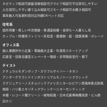
ネガティブ相談可
楽器演奏相談可
グラビア相談可
平日貸切しやすい
土日貸切しやすい
建て込み相談可
スモーク相談可
水撒き相談可
車両搬入可
長期利用対応
外観OK
ペット対応
住宅系
低所得層・貧しい
中流階級・普通
富裕層・金持ち
一人暮らし系
カップル・同棲系
ファミリー系
和室・畳
縁側・庭・庭園
車庫・ガレージ
オフィス系
個人事務所
中小企業・零細風
大企業・外資系
スタートアップ
応接室・役員会議室
エレベーター
階段・非常階段
受付・廊下
テイスト
ナチュラル
モダン
ポップ・カラフル
サイバー・ネオン
アンダーグラウンド
インダストリアル
モノトーン
クラシック
ラグジュアリー
ノスタルジック
アメリカン
ヨーロピアン
西海岸風
北欧風
南国・バリ風
エキゾチック
ヴィンテージ
オーセンティック
本棚・レコード棚
グリーン・植物
和風・日本式
豪華絢爛
夜景・ビル群
白ホリ