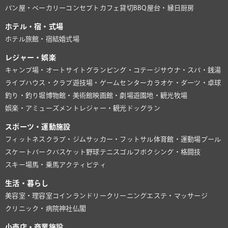
パン屋・ベーカリー
コンセプトカフェ
貸切BBQ
屋台・縁日
厨房
ホテル・宿・式場
ホテル
旅館・宿
結婚式場
レジャー・娯楽
キャンプ場・オートサイト
グランピング・コテージ
サウナ・スパ・銭湯
ライブハウス・クラブ
遊技場・ゲームセンター
カラオケ・ダーツ・卓球
釣り・釣り堀
博物館・美術館
映画館・劇場
遊園地・観光牧場
娯楽・アミューズメント
レジャー・観光
ドッグラン
スポーツ・運動施設
フィットネスクラブ・ジム
サッカー・フットサル
体育館・運動場
プール
スケートパーク
バスケット
野球
テニス
ゴルフ
ボクシング・格闘技
スキー場
馬・乗馬
アクティビティ
生活・暮らし
美容室・理容室
コインランドリー
クリーニング
エステ・マッサージ
クリニック・病院
神社仏閣
小売店・商業施設