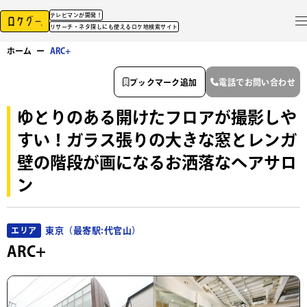
テレビマンが開発！
リサーチ・ネタ探しにも使えるロケ地検索サイト
ホーム
ー
ARC+
ブックマーク追加
電話でお問い合わせ
ゆとりのある開けたフロアが撮影しや
すい！ガラス張りの大きな窓とレンガ
壁の階段が画になるお洒落なヘアサロ
ン
東京（最寄駅:代官山）
エリア
ARC+