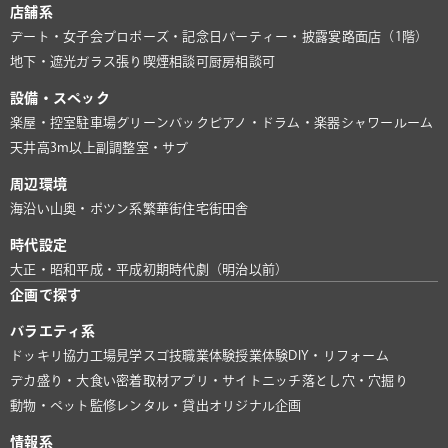
店舗系
デート・女子会
プロポーズ・記念日
パーティー・披露宴
路面店（1階）
地下・遮光
ガラス張り
喫煙相談可
厨房相談可
設備・スペック
楽屋・控室
駐車場
グリーンバック
ピアノ・ドラム・楽器
シャワールーム
天井高3m以上
副調整室・サブ
周辺環境
海沿い
山奥・ポツン系
繁華街
住宅街
田舎
時代設定
大正・昭和
平成・平成初期
時代劇（明治以前）
企画で探す
バラエティ系
ドッキリ協力
工場見学
スゴ技
職業体験
授業体験
DIY・リフォーム
デカ盛り・大食い
密着取材
アプリ・サイト
ニッチ
落とし穴・穴掘り
動物・ペット
監修
レンタル・貸出
オリジナル企画
情報系