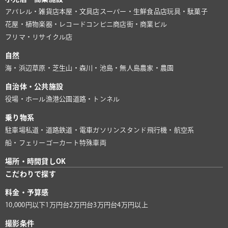
アパレル・雑貨店
本屋・文具店
スーパー・生鮮食品店
玩具・駄菓子
花屋・植物
楽器・レコード
コンビニ
商店街・商業ビル
フリマ・リサイクル店
自然
海・浜辺
草原・芝生
山・森
川・池
島・無人島
農家・農園
自治体・公共施設
役場・ホール
漁港
公園
道路・トンネル
乗り物系
駐車場
私道・道路
鉄道・電車
ガソリンスタンド
飛行機・航空系
船・フェリー
ゴーカート
特殊車両
場所・時間貸しOK
こだわりで探す
料金・予算感
10,000円以下
1万円台
2万円台
3万円台
4万円以上
撮影条件