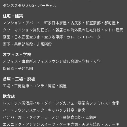
ダンススタジオ
CG・バーチャル
住宅・建築
マンション・アパート
一軒家
日本家屋・古民家・和室
豪邸・邸宅
屋上
タワーマンション
貸別荘
ビル・雑居ビル
海外風の住宅
洋館・レトロ建築
庭園・日本庭園
空き家・空き地
車庫・ガレージ
エレベーター
廊下・共用部
階段・非常階段
オフィス・学校
オフィス・事務所
オフィスラウンジ
貸し会議室
学校・大学
保育園・子ども園
倉庫・工場・廃墟
工場・工房
倉庫・コンテナ
廃墟・廃屋
飲食店
レストラン
居酒屋
バル・ダイニング
カフェ・喫茶店
ファミレス・食堂
バー・ラウンジ
スナック・キャバクラ
料亭・割烹
ハンバーガー・ダイナー
ラーメン・麺処
食事処・ご飯屋
エスニック・アジアン
スイーツ・ケーキ
寿司・天ぷら
焼肉・ステーキ