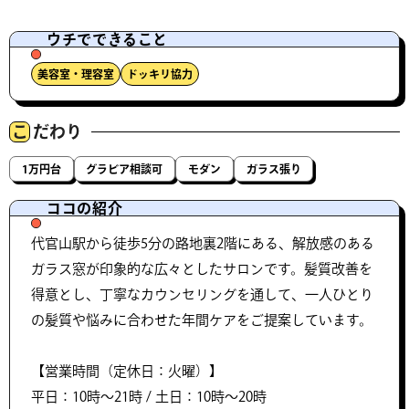
ウチでできること
美容室・理容室
ドッキリ協力
こ
だわり
1万円台
グラビア相談可
モダン
ガラス張り
ココの紹介
代官山駅から徒歩5分の路地裏2階にある、解放感のある
ガラス窓が印象的な広々としたサロンです。髪質改善を
得意とし、丁寧なカウンセリングを通して、一人ひとり
の髪質や悩みに合わせた年間ケアをご提案しています。
【営業時間（定休日：火曜）】
平日：10時～21時 / 土日：10時～20時