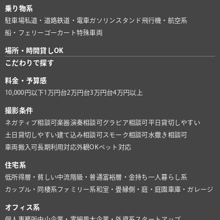
乗り物系
駐車場
私道・道路
鉄道・電車
ガソリンスタンド
飛行機・航空系
船・フェリー
ゴーカート
特殊車両
場所・時間貸しOK
こだわりで探す
料金・予算感
10,000円以下
1万円台
2万円台
3万円台
4万円以上
撮影条件
ネガティブ相談可
楽器演奏相談可
グラビア相談可
平日貸切しやすい
土日貸切しやすい
建て込み相談可
スモーク相談可
水撒き相談可
車両搬入可
長期利用対応
外観OK
ペット対応
住宅系
低所得層・貧しい
中流階級・普通
富裕層・金持ち
一人暮らし系
カップル・同棲系
ファミリー系
和室・畳
縁側・庭・庭園
車庫・ガレージ
オフィス系
個人事務所
中小企業・零細風
大企業・外資系
スタートアップ