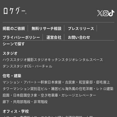
掲載のご依頼
無料リサーチ相談
プレスリリース
プライバシーポリシー
運営会社
お問い合わせ
シーンで探す
スタジオ
ハウススタジオ
撮影スタジオ
キッチンスタジオ
レンタルスペース
ダンススタジオ
CG・バーチャル
住宅・建築
マンション・アパート
一軒家
日本家屋・古民家・和室
豪邸・邸宅
屋上
タワーマンション
貸別荘
ビル・雑居ビル
海外風の住宅
洋館・レトロ建築
庭園・日本庭園
空き家・空き地
車庫・ガレージ
エレベーター
廊下・共用部
階段・非常階段
オフィス・学校