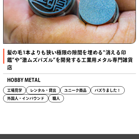
髪の毛1本よりも狭い極限の隙間を埋める"消える印
鑑”や”激ムズパズル”を開発する工業用メタル専門雑貨
店
HOBBY METAL
工場見学
レンタル・貸出
ユニーク商品
バズりました！
外国人・インバウンド
職人