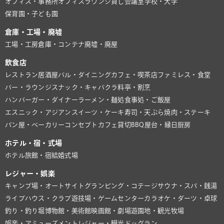
オフィス・事務所
オフィスラウンジ
貸し会議室
学校・大学
保育園・子ども園
倉庫・工場・廃墟
工場・工房
倉庫・コンテナ
廃墟・廃屋
飲食店
レストラン
居酒屋
バル・ダイニング
カフェ・喫茶店
ファミレス・食堂
バー・ラウンジ
スナック・キャバクラ
料亭・割烹
ハンバーガー・ダイナー
ラーメン・麺処
食事処・ご飯屋
エスニック・アジアン
スイーツ・ケーキ
寿司・天ぷら
焼肉・ステーキ
パン屋・ベーカリー
コンセプトカフェ
貸切BBQ
屋台・縁日
厨房
ホテル・宿・式場
ホテル
旅館・宿
結婚式場
レジャー・娯楽
キャンプ場・オートサイト
グランピング・コテージ
サウナ・スパ・銭湯
ライブハウス・クラブ
遊技場・ゲームセンター
カラオケ・ダーツ・卓球
釣り・釣り堀
博物館・美術館
映画館・劇場
遊園地・観光牧場
娯楽・アミューズメント
レジャー・観光
ドッグラン