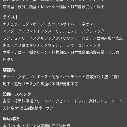
応接室・役員会議室
エレベーター
階段・非常階段
受付・廊下
テイスト
ナチュラル
モダン
ポップ・カラフル
サイバー・ネオン
アンダーグラウンド
インダストリアル
モノトーン
クラシック
ラグジュアリー
ノスタルジック
アメリカン
ヨーロピアン
西海岸風
北欧風
南国・バリ風
エキゾチック
ヴィンテージ
オーセンティック
本棚・レコード棚
グリーン・植物
和風・日本式
豪華絢爛
夜景・ビル群
白ホリ
店舗系
デート・女子会
プロポーズ・記念日
パーティー・披露宴
路面店（1階）
地下・遮光
ガラス張り
喫煙相談可
厨房相談可
設備・スペック
楽屋・控室
駐車場
グリーンバック
ピアノ・ドラム・楽器
シャワールーム
天井高3m以上
副調整室・サブ
周辺環境
海沿い
山奥・ポツン系
繁華街
住宅街
田舎