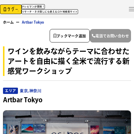
テレビマンが開発！
リサーチ・ネタ探しにも使えるロケ地検索サイト
ホーム
ー
Artbar Tokyo
ブックマーク追加
電話でお問い合わせ
ワインを飲みながらテーマに合わせた
アートを自由に描く全米で流行する新
感覚ワークショップ
東京,神奈川
エリア
Artbar Tokyo