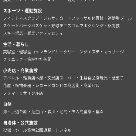
スポーツ・運動施設
フィットネスクラブ・ジム
サッカー・フットサル
体育館・運動場
プール
スケートパーク
バスケット
野球
テニス
ゴルフ
ボクシング・格闘技
スキー場
馬・乗馬
アクティビティ
生活・暮らし
美容室・理容室
コインランドリー
クリーニング
エステ・マッサージ
クリニック・病院
神社仏閣
小売店・商業施設
アパレル・雑貨店
本屋・文具店
スーパー・生鮮食品店
玩具・駄菓子
花屋・植物
楽器・レコード
コンビニ
商店街・商業ビル
フリマ・リサイクル店
自然
海・浜辺
草原・芝生
山・森
川・池
島・無人島
農家・農園
自治体・公共施設
役場・ホール
漁港
公園
道路・トンネル