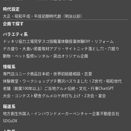
時代設定
大正・昭和
平成・平成初期
時代劇（明治以前）
企画で探す
バラエティ系
ドッキリ協力
工場見学
スゴ技
職業体験
授業体験
DIY・リフォーム
デカ盛り・大食い
密着取材
アプリ・サイト
ニッチ
落とし穴・穴掘り
動物・ペット
監修
レンタル・貸出
オリジナル企画
情報系
専門店
ユニーク商品
日本初・世界初
結婚相談・恋愛
体験教室・ワークショップ
プチ贅沢
バズりました！
Z世代・昭和世代
老舗（創業100年以上）
ご当地グルメ
伝統・文化・行事
ChatGPT
大会・コンテスト
駅舎グルメ
ロケ弁
打ち上げ・2次会・宴会
報道系
地方創生
外国人・インバウンド
メーカー
ベンチャー企業
不動産会社
SDGs
DX