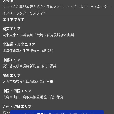
人物系
マニアさん
専門家
職人
協会・団体
アスリート・チーム
コーディネーター
インストラクター
カメラマン
エリアで探す
関東エリア
東京
東京23区
神奈川
千葉
埼玉
群馬
茨城
栃木
山梨
北海道・東北エリア
北海道
青森
岩手
宮城
秋田
山形
福島
中部エリア
愛知
静岡
岐阜
長野
新潟
富山
石川
福井
関西エリア
大阪
京都
奈良
兵庫
滋賀
和歌山
三重
中国・四国エリア
広島
岡山
山口
鳥取
島根
愛媛
香川
高知
徳島
九州・沖縄エリア
福岡
佐賀
長崎
熊本
大分
宮崎
鹿児島
沖縄