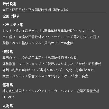
時代設定
大正・昭和
平成・平成初期
時代劇（明治以前）
企画で探す
バラエティ系
ドッキリ協力
工場見学
スゴ技
職業体験
授業体験
DIY・リフォーム
デカ盛り・大食い
密着取材
アプリ・サイト
ニッチ
落とし穴・穴掘り
動物・ペット
監修
レンタル・貸出
オリジナル企画
情報系
専門店
ユニーク商品
日本初・世界初
結婚相談・恋愛
体験教室・ワークショップ
プチ贅沢
バズりました！
Z世代・昭和世代
老舗（創業100年以上）
ご当地グルメ
伝統・文化・行事
ChatGPT
大会・コンテスト
駅舎グルメ
ロケ弁
打ち上げ・2次会・宴会
報道系
地方創生
外国人・インバウンド
メーカー
ベンチャー企業
不動産会社
SDGs
DX
人物系