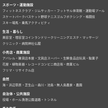
スポーツ・運動施設
フィットネスクラブ・ジム
サッカー・フットサル
体育館・運動場
プール
スケートパーク
バスケット
野球
テニス
ゴルフ
ボクシング・格闘技
スキー場
馬・乗馬
アクティビティ
生活・暮らし
美容室・理容室
コインランドリー
クリーニング
エステ・マッサージ
クリニック・病院
神社仏閣
小売店・商業施設
アパレル・雑貨店
本屋・文具店
スーパー・生鮮食品店
玩具・駄菓子
花屋・植物
楽器・レコード
コンビニ
商店街・商業ビル
フリマ・リサイクル店
自然
海・浜辺
草原・芝生
山・森
川・池
島・無人島
農家・農園
自治体・公共施設
役場・ホール
漁港
公園
道路・トンネル