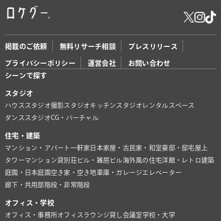
掲載のご依頼
無料リサーチ相談
プレスリリース
プライバシーポリシー
運営会社
お問い合わせ
シーンで探す
スタジオ
ハウススタジオ
撮影スタジオ
キッチンスタジオ
レンタルスペース
ダンススタジオ
CG・バーチャル
住宅・建築
マンション・アパート
一軒家
日本家屋・古民家・和室
豪邸・邸宅
屋上
タワーマンション
貸別荘
ビル・雑居ビル
海外風の住宅
洋館・レトロ建築
庭園・日本庭園
空き家・空き地
車庫・ガレージ
エレベーター
廊下・共用部
階段・非常階段
オフィス・学校
オフィス・事務所
オフィスラウンジ
貸し会議室
学校・大学