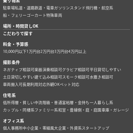
乗り物系
駐車場
私道・道路
鉄道・電車
ガソリンスタンド
飛行機・航空系
船・フェリー
ゴーカート
特殊車両
場所・時間貸しOK
こだわりで探す
料金・予算感
10,000円以下
1万円台
2万円台
3万円台
4万円以上
撮影条件
ネガティブ相談可
楽器演奏相談可
グラビア相談可
平日貸切しやすい
土日貸切しやすい
建て込み相談可
スモーク相談可
水撒き相談可
車両搬入可
長期利用対応
外観OK
ペット対応
住宅系
低所得層・貧しい
中流階級・普通
富裕層・金持ち
一人暮らし系
カップル・同棲系
ファミリー系
和室・畳
縁側・庭・庭園
車庫・ガレージ
オフィス系
個人事務所
中小企業・零細風
大企業・外資系
スタートアップ