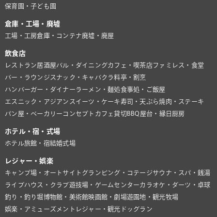
保育園・子ども園
倉庫・工場・廃墟
工場・工房
倉庫・コンテナ
廃墟・廃屋
飲食店
レストラン
居酒屋
バル・ダイニング
カフェ・喫茶店
ファミレス・食堂
バー・ラウンジ
スナック・キャバクラ
料亭・割烹
ハンバーガー・ダイナー
ラーメン・麺処
食事処・ご飯屋
エスニック・アジアン
スイーツ・ケーキ
寿司・天ぷら
焼肉・ステーキ
パン屋・ベーカリー
コンセプトカフェ
貸切BBQ
屋台・縁日
厨房
ホテル・宿・式場
ホテル
旅館・宿
結婚式場
レジャー・娯楽
キャンプ場・オートサイト
グランピング・コテージ
サウナ・スパ・銭湯
ライブハウス・クラブ
遊技場・ゲームセンター
カラオケ・ダーツ・卓球
釣り・釣り堀
博物館・美術館
映画館・劇場
遊園地・観光牧場
娯楽・アミューズメント
レジャー・観光
ドッグラン