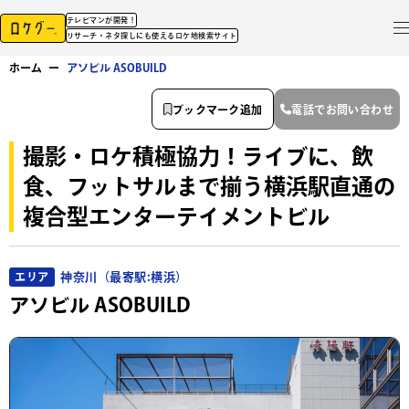
テレビマンが開発！
リサーチ・ネタ探しにも使えるロケ地検索サイト
ホーム
ー
アソビル ASOBUILD
ブックマーク追加
電話でお問い合わせ
撮影・ロケ積極協力！ライブに、飲
食、フットサルまで揃う横浜駅直通の
複合型エンターテイメントビル
神奈川（最寄駅:横浜）
エリア
アソビル ASOBUILD