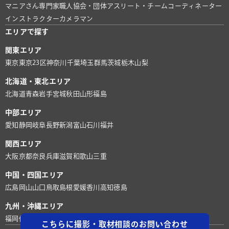
マニアさん
専門家
職人
協会・団体
アスリート・チーム
コーディネーター
インストラクター
カメラマン
エリアで探す
関東エリア
東京
東京23区
神奈川
千葉
埼玉
群馬
茨城
栃木
山梨
北海道・東北エリア
北海道
青森
岩手
宮城
秋田
山形
福島
中部エリア
愛知
静岡
岐阜
長野
新潟
富山
石川
福井
関西エリア
大阪
京都
奈良
兵庫
滋賀
和歌山
三重
中国・四国エリア
広島
岡山
山口
鳥取
島根
愛媛
香川
高知
徳島
九州・沖縄エリア
福岡
佐賀
長崎
熊本
大分
宮崎
鹿児島
沖縄
こちらに撮影・取材相談のお問い合わせ