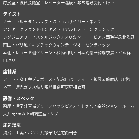
応接室・役員会議室
エレベーター
階段・非常階段
受付・廊下
テイスト
ナチュラル
モダン
ポップ・カラフル
サイバー・ネオン
アンダーグラウンド
インダストリアル
モノトーン
クラシック
ラグジュアリー
ノスタルジック
アメリカン
ヨーロピアン
西海岸風
北欧風
南国・バリ風
エキゾチック
ヴィンテージ
オーセンティック
本棚・レコード棚
グリーン・植物
和風・日本式
豪華絢爛
夜景・ビル群
白ホリ
店舗系
デート・女子会
プロポーズ・記念日
パーティー・披露宴
路面店（1階）
地下・遮光
ガラス張り
喫煙相談可
厨房相談可
設備・スペック
楽屋・控室
駐車場
グリーンバック
ピアノ・ドラム・楽器
シャワールーム
天井高3m以上
副調整室・サブ
周辺環境
海沿い
山奥・ポツン系
繁華街
住宅街
田舎