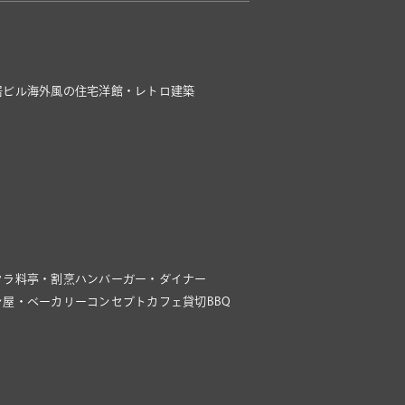
居ビル
海外風の住宅
洋館・レトロ建築
クラ
料亭・割烹
ハンバーガー・ダイナー
ン屋・ベーカリー
コンセプトカフェ
貸切BBQ