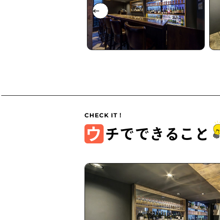
ウ
チでできること