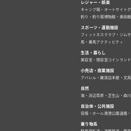
レジャー・娯楽
キャンプ場・オートサイト
釣り・釣り堀
博物館・美術
スポーツ・運動施設
フィットネスクラブ・ジム
馬・乗馬
アクティビティ
生活・暮らし
美容室・理容室
コインラン
小売店・商業施設
アパレル・雑貨店
本屋・文
自然
海・浜辺
草原・芝生
山・森
自治体・公共施設
役場・ホール
漁港
公園
道路
乗り物系