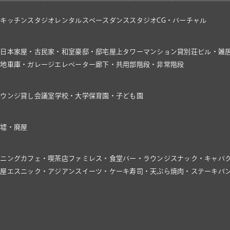
オ
キッチンスタジオ
レンタルスペース
ダンススタジオ
CG・バーチャル
家
日本家屋・古民家・和室
豪邸・邸宅
屋上
タワーマンション
貸別荘
ビル・雑
き地
車庫・ガレージ
エレベーター
廊下・共用部
階段・非常階段
ラウンジ
貸し会議室
学校・大学
保育園・子ども園
廃墟・廃屋
イニング
カフェ・喫茶店
ファミレス・食堂
バー・ラウンジ
スナック・キャバ
飯屋
エスニック・アジアン
スイーツ・ケーキ
寿司・天ぷら
焼肉・ステーキ
パ