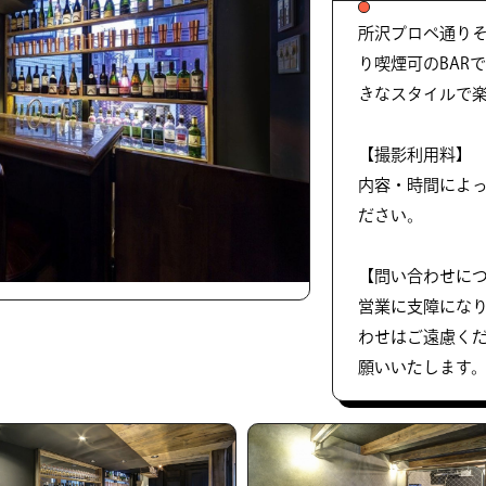
所沢プロペ通り
り喫煙可のBAR
きなスタイルで
【撮影利用料】
内容・時間によ
ださい。
【問い合わせに
営業に支障にな
わせはご遠慮く
願いいたします