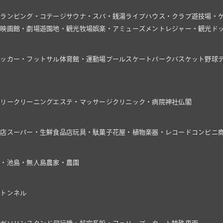
グランピング・コテージ
サウナ・スパ・銭湯
ライブハウス・クラブ
遊技場・
館
映画館・劇場
遊園地・観光牧場
娯楽・アミューズメント
レジャー・観光
ド
サッカー・フットサル
体育館・運動場
プール
スケートパーク
バスケット
野球
ドリー
クリーニング
エステ・マッサージ
クリニック・病院
神社仏閣
具店
スーパー・生鮮食品店
玩具・駄菓子
花屋・植物
楽器・レコード
コンビニ
川・池
島・無人島
農家・農園
・トンネル