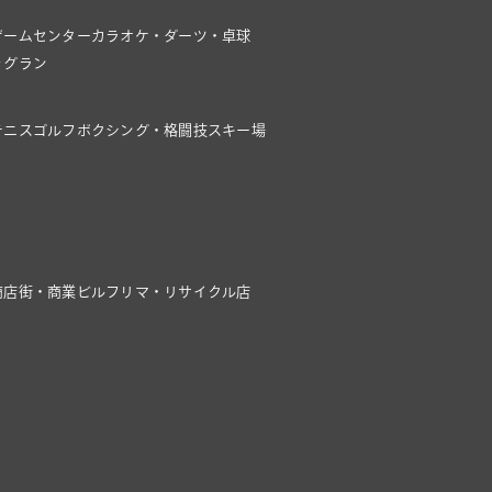
ゲームセンター
カラオケ・ダーツ・卓球
ッグラン
テニス
ゴルフ
ボクシング・格闘技
スキー場
商店街・商業ビル
フリマ・リサイクル店