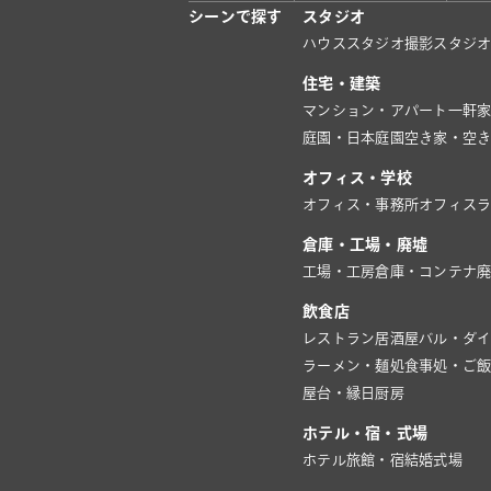
シーンで探す
スタジオ
ハウススタジオ
撮影スタジ
住宅・建築
マンション・アパート
一軒
庭園・日本庭園
空き家・空
オフィス・学校
オフィス・事務所
オフィス
倉庫・工場・廃墟
工場・工房
倉庫・コンテナ
飲食店
レストラン
居酒屋
バル・ダ
ラーメン・麺処
食事処・ご
屋台・縁日
厨房
ホテル・宿・式場
ホテル
旅館・宿
結婚式場