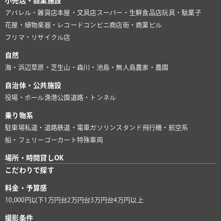
小売店・商業施設
アパレル・雑貨店
本屋・文具店
スーパー・生鮮食品店
玩具・駄菓子
花屋・植物
楽器・レコード
コンビニ
商店街・商業ビル
フリマ・リサイクル店
自然
海・浜辺
草原・芝生
山・森
川・池
島・無人島
農家・農園
自治体・公共施設
役場・ホール
漁港
公園
道路・トンネル
乗り物系
駐車場
私道・道路
鉄道・電車
ガソリンスタンド
飛行機・航空系
船・フェリー
ゴーカート
特殊車両
場所・時間貸しOK
こだわりで探す
料金・予算感
10,000円以下
1万円台
2万円台
3万円台
4万円以上
撮影条件