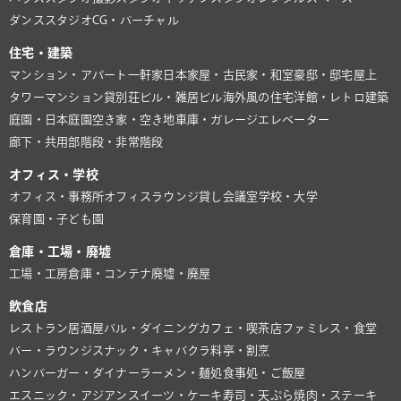
ダンススタジオ
CG・バーチャル
住宅・建築
マンション・アパート
一軒家
日本家屋・古民家・和室
豪邸・邸宅
屋上
タワーマンション
貸別荘
ビル・雑居ビル
海外風の住宅
洋館・レトロ建築
庭園・日本庭園
空き家・空き地
車庫・ガレージ
エレベーター
廊下・共用部
階段・非常階段
オフィス・学校
オフィス・事務所
オフィスラウンジ
貸し会議室
学校・大学
保育園・子ども園
倉庫・工場・廃墟
工場・工房
倉庫・コンテナ
廃墟・廃屋
飲食店
レストラン
居酒屋
バル・ダイニング
カフェ・喫茶店
ファミレス・食堂
バー・ラウンジ
スナック・キャバクラ
料亭・割烹
ハンバーガー・ダイナー
ラーメン・麺処
食事処・ご飯屋
エスニック・アジアン
スイーツ・ケーキ
寿司・天ぷら
焼肉・ステーキ