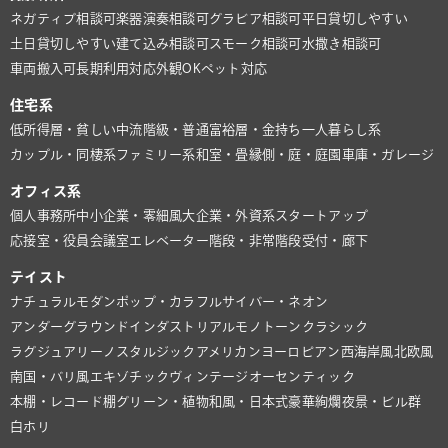
ネガティブ相談可
楽器演奏相談可
グラビア相談可
平日貸切しやすい
土日貸切しやすい
建て込み相談可
スモーク相談可
水撒き相談可
車両搬入可
長期利用対応
外観OK
ペット対応
住宅系
低所得層・貧しい
中流階級・普通
富裕層・金持ち
一人暮らし系
カップル・同棲系
ファミリー系
和室・畳
縁側・庭・庭園
車庫・ガレージ
オフィス系
個人事務所
中小企業・零細風
大企業・外資系
スタートアップ
応接室・役員会議室
エレベーター
階段・非常階段
受付・廊下
テイスト
ナチュラル
モダン
ポップ・カラフル
サイバー・ネオン
アンダーグラウンド
インダストリアル
モノトーン
クラシック
ラグジュアリー
ノスタルジック
アメリカン
ヨーロピアン
西海岸風
北欧風
南国・バリ風
エキゾチック
ヴィンテージ
オーセンティック
本棚・レコード棚
グリーン・植物
和風・日本式
豪華絢爛
夜景・ビル群
白ホリ