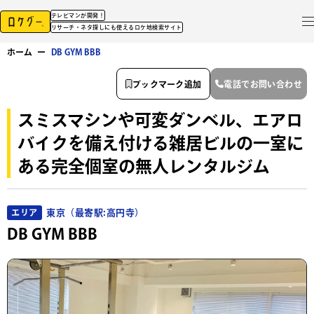
テレビマンが開発！
リサーチ・ネタ探しにも使えるロケ地検索サイト
ホーム
ー
DB GYM BBB
ブックマーク追加
電話でお問い合わせ
スミスマシンや可変ダンベル、エアロ
バイクを備え付ける雑居ビルの一室に
ある完全個室の無人レンタルジム
東京（最寄駅:高円寺）
エリア
DB GYM BBB