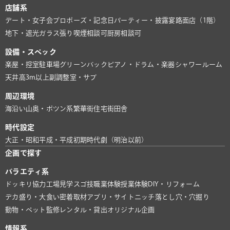
店舗系
デート・女子会
プロポーズ・記念日
パーティー・披露宴
路面店（1階）
地下・遮光
ガラス張り
喫煙相談可
厨房相談可
設備・スペック
楽屋・控室
駐車場
グリーンバック
ピアノ・ドラム・楽器
シャワールーム
天井高3m以上
副調整室・サブ
周辺環境
海沿い
山奥・ポツン系
繁華街
住宅街
田舎
時代設定
大正・昭和
平成・平成初期
時代劇（明治以前）
企画で探す
バラエティ系
ドッキリ協力
工場見学
スゴ技
職業体験
授業体験
DIY・リフォーム
デカ盛り・大食い
密着取材
アプリ・サイト
ニッチ
落とし穴・穴掘り
動物・ペット
監修
レンタル・貸出
オリジナル企画
情報系