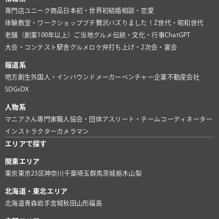
専門店
ユニーク商品
日本初・世界初
結婚相談・恋愛
体験教室・ワークショップ
プチ贅沢
バズりました！
Z世代・昭和世代
老舗（創業100年以上）
ご当地グルメ
伝統・文化・行事
ChatGPT
大会・コンテスト
駅舎グルメ
ロケ弁
打ち上げ・2次会・宴会
報道系
地方創生
外国人・インバウンド
メーカー
ベンチャー企業
不動産会社
SDGs
DX
人物系
マニアさん
専門家
職人
協会・団体
アスリート・チーム
コーディネーター
インストラクター
カメラマン
エリアで探す
関東エリア
東京
東京23区
神奈川
千葉
埼玉
群馬
茨城
栃木
山梨
北海道・東北エリア
北海道
青森
岩手
宮城
秋田
山形
福島