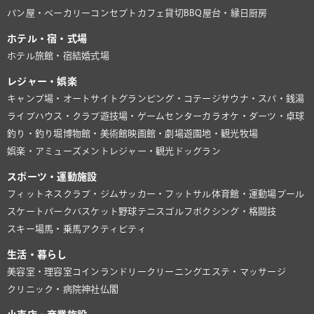
パン屋・ベーカリー
コンセプトカフェ
貸切BBQ
屋台・縁日
厨房
ホテル・宿・式場
ホテル
旅館・宿
結婚式場
レジャー・娯楽
キャンプ場・オートサイト
グランピング・コテージ
サウナ・スパ・銭湯
ライブハウス・クラブ
遊技場・ゲームセンター
カラオケ・ダーツ・卓球
釣り・釣り堀
博物館・美術館
映画館・劇場
遊園地・観光牧場
娯楽・アミューズメント
レジャー・観光
ドッグラン
スポーツ・運動施設
フィットネスクラブ・ジム
サッカー・フットサル
体育館・運動場
プール
スケートパーク
バスケット
野球
テニス
ゴルフ
ボクシング・格闘技
スキー場
馬・乗馬
アクティビティ
生活・暮らし
美容室・理容室
コインランドリー
クリーニング
エステ・マッサージ
クリニック・病院
神社仏閣