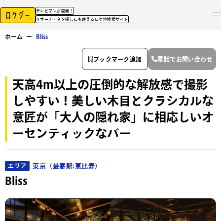
テレビマンが開発！
リサーチ・ネタ探しにも使えるロケ地検索サイト
ホーム
ー
Bliss
ブックマーク追加
電話でお問い合わせ
天高4m以上の圧倒的な解放感で撮影
しやすい！美しい木目とクラシカルな
意匠が「大人の隠れ家」に相応しいオ
ーセンティックなバー
東京（最寄駅:恵比寿）
エリア
Bliss