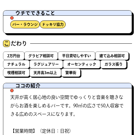
ウチでできること
バー・ラウンジ
ドッキリ協力
こ
だわり
2万円台
グラビア相談可
平日貸切しやすい
建て込み相談可
ナチュラル
ラグジュアリー
オーセンティック
ガラス張り
喫煙相談可
天井高3m以上
繁華街
ココの紹介
天井が高く居心地の良い空間でゆっくりと音楽を聴きな
がらお酒を楽しめるバーです。90㎡の広さで50人収容で
きる広めのスペースになります。
【営業時間】（定休日：日祝）