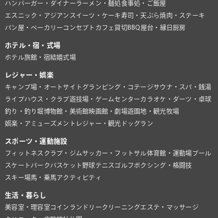
ハンバーガー・ダイナー
ラーメン・麺処
食事処・ご飯屋
エスニック・アジアン
スイーツ・ケーキ
寿司・天ぷら
焼肉・ステーキ
パン屋・ベーカリー
コンセプトカフェ
貸切BBQ
屋台・縁日
厨房
ホテル・宿・式場
ホテル
旅館・宿
結婚式場
レジャー・娯楽
キャンプ場・オートサイト
グランピング・コテージ
サウナ・スパ・銭湯
ライブハウス・クラブ
遊技場・ゲームセンター
カラオケ・ダーツ・卓球
釣り・釣り堀
博物館・美術館
映画館・劇場
遊園地・観光牧場
娯楽・アミューズメント
レジャー・観光
ドッグラン
スポーツ・運動施設
フィットネスクラブ・ジム
サッカー・フットサル
体育館・運動場
プール
スケートパーク
バスケット
野球
テニス
ゴルフ
ボクシング・格闘技
スキー場
馬・乗馬
アクティビティ
生活・暮らし
美容室・理容室
コインランドリー
クリーニング
エステ・マッサージ