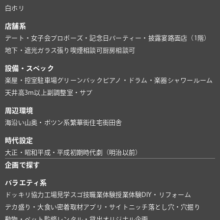
白ホリ
店舗系
デート・女子会
プロポーズ・記念日
パーティー・披露宴
路面店（1階）
地下・遮光
ガラス張り
喫煙相談可
厨房相談可
設備・スペック
楽屋・控室
駐車場
グリーンバック
ピアノ・ドラム・楽器
シャワールーム
天井高3m以上
副調整室・サブ
周辺環境
海沿い
山奥・ポツン系
繁華街
住宅街
田舎
時代設定
大正・昭和
平成・平成初期
時代劇（明治以前）
企画で探す
バラエティ系
ドッキリ協力
工場見学
スゴ技
職業体験
授業体験
DIY・リフォーム
デカ盛り・大食い
密着取材
アプリ・サイト
ニッチ
落とし穴・穴掘り
動物・ペット
監修
レンタル・貸出
オリジナル企画