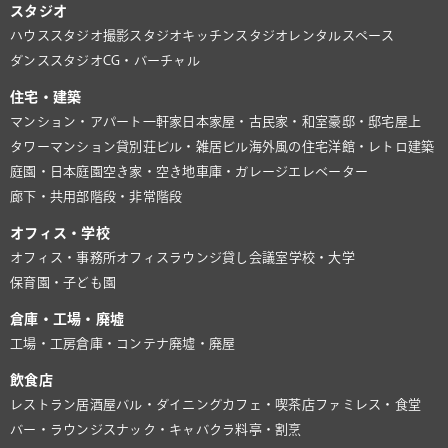
スタジオ
ハウススタジオ
撮影スタジオ
キッチンスタジオ
レンタルスペース
ダンススタジオ
CG・バーチャル
住宅・建築
マンション・アパート
一軒家
日本家屋・古民家・和室
豪邸・邸宅
屋上
タワーマンション
貸別荘
ビル・雑居ビル
海外風の住宅
洋館・レトロ建築
庭園・日本庭園
空き家・空き地
車庫・ガレージ
エレベーター
廊下・共用部
階段・非常階段
オフィス・学校
オフィス・事務所
オフィスラウンジ
貸し会議室
学校・大学
保育園・子ども園
倉庫・工場・廃墟
工場・工房
倉庫・コンテナ
廃墟・廃屋
飲食店
レストラン
居酒屋
バル・ダイニング
カフェ・喫茶店
ファミレス・食堂
バー・ラウンジ
スナック・キャバクラ
料亭・割烹