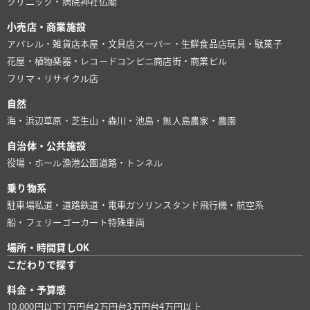
クリニック・病院
神社仏閣
小売店・商業施設
アパレル・雑貨店
本屋・文具店
スーパー・生鮮食品店
玩具・駄菓子
花屋・植物
楽器・レコード
コンビニ
商店街・商業ビル
フリマ・リサイクル店
自然
海・浜辺
草原・芝生
山・森
川・池
島・無人島
農家・農園
自治体・公共施設
役場・ホール
漁港
公園
道路・トンネル
乗り物系
駐車場
私道・道路
鉄道・電車
ガソリンスタンド
飛行機・航空系
船・フェリー
ゴーカート
特殊車両
場所・時間貸しOK
こだわりで探す
料金・予算感
10,000円以下
1万円台
2万円台
3万円台
4万円以上