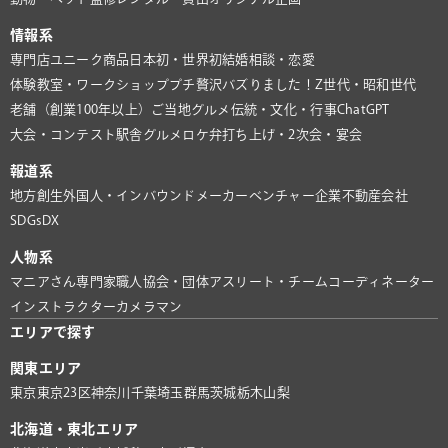
情報系
専門店
ユニーク商品
日本初・世界初
結婚相談・恋愛
体験教室・ワークショップ
プチ贅沢
バズりました！
Z世代・昭和世代
老舗（創業100年以上）
ご当地グルメ
伝統・文化・行事
ChatGPT
大会・コンテスト
駅舎グルメ
ロケ弁
打ち上げ・2次会・宴会
報道系
地方創生
外国人・インバウンド
メーカー
ベンチャー企業
不動産会社
SDGs
DX
人物系
マニアさん
専門家
職人
協会・団体
アスリート・チーム
コーディネーター
インストラクター
カメラマン
エリアで探す
関東エリア
東京
東京23区
神奈川
千葉
埼玉
群馬
茨城
栃木
山梨
北海道・東北エリア