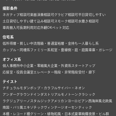
撮影条件
ネガティブ相談可
楽器演奏相談可
グラビア相談可
平日貸切しやすい
土日貸切しやすい
建て込み相談可
スモーク相談可
水撒き相談可
車両搬入可
長期利用対応
外観OK
ペット対応
住宅系
低所得層・貧しい
中流階級・普通
富裕層・金持ち
一人暮らし系
カップル・同棲系
ファミリー系
和室・畳
縁側・庭・庭園
車庫・ガレージ
オフィス系
個人事務所
中小企業・零細風
大企業・外資系
スタートアップ
応接室・役員会議室
エレベーター
階段・非常階段
受付・廊下
テイスト
ナチュラル
モダン
ポップ・カラフル
サイバー・ネオン
アンダーグラウンド
インダストリアル
モノトーン
クラシック
ラグジュアリー
ノスタルジック
アメリカン
ヨーロピアン
西海岸風
北欧風
南国・バリ風
エキゾチック
ヴィンテージ
オーセンティック
本棚・レコード棚
グリーン・植物
和風・日本式
豪華絢爛
夜景・ビル群