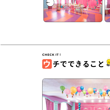
ウ
チでできること