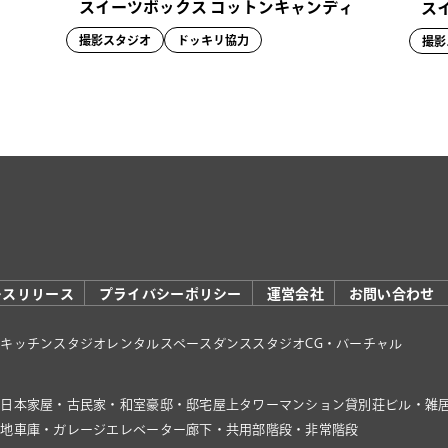
スイーツボックス コットンキャンディ
ス
撮影スタジオ
ドッキリ協力
撮影
レスリリース
プライバシーポリシー
運営会社
お問い合わせ
オ
キッチンスタジオ
レンタルスペース
ダンススタジオ
CG・バーチャル
家
日本家屋・古民家・和室
豪邸・邸宅
屋上
タワーマンション
貸別荘
ビル・雑
き地
車庫・ガレージ
エレベーター
廊下・共用部
階段・非常階段