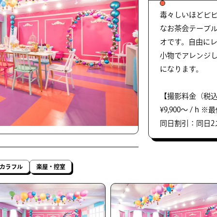
毒々しいほどビ
なお茶会テーブ
オです。自由に
小物でアレンジ
になります。
【撮影料金（税
¥9,900〜 / h
同日割引：同日2
カラフル
楽屋・控室