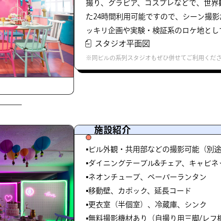
撮り、グラビア、コスプレなどで、世界
た24時間利用可能ですので、シーン撮
ッキリ企画や実験・検証系のロケ地とし
スタジオ平面図
※同ビルの系列スタジオもぜひ併せてご利用くだ
施設紹介
▪️ビル外観・共用部などの撮影可能（別
▪️ダイニングテーブル&チェア、キャビネ
▪️ネオンチューブ、ペーパーランタン
▪️移動壁、カポック、延長コード
▪️更衣室（半個室）、冷蔵庫、シンク
▪️無料撮影機材あり（自撮り用三脚/レフ