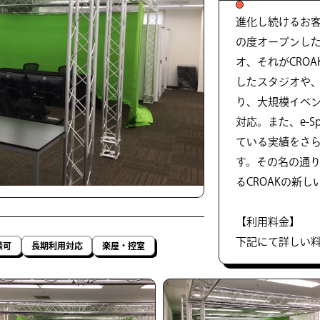
進化し続けるお
の度オープンし
オ、それがCROAK
したスタジオや
り、大規模イベ
対応。また、e-S
ている実績をさ
す。その名の通
るCROAKの新
【利用料金】
下記にて詳しい
談可
長期利用対応
楽屋・控室