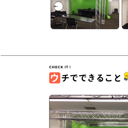
ウ
チでできること