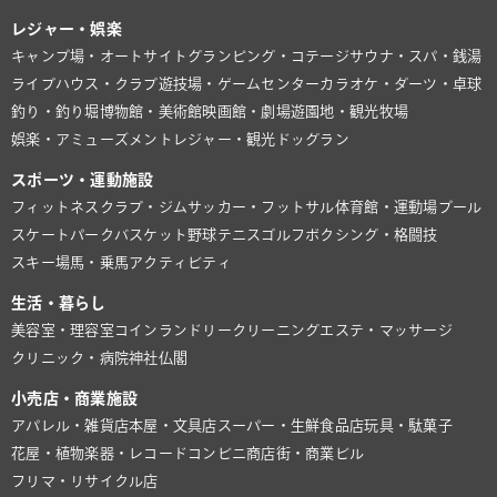
レジャー・娯楽
キャンプ場・オートサイト
グランピング・コテージ
サウナ・スパ・銭湯
ライブハウス・クラブ
遊技場・ゲームセンター
カラオケ・ダーツ・卓球
釣り・釣り堀
博物館・美術館
映画館・劇場
遊園地・観光牧場
娯楽・アミューズメント
レジャー・観光
ドッグラン
スポーツ・運動施設
フィットネスクラブ・ジム
サッカー・フットサル
体育館・運動場
プール
スケートパーク
バスケット
野球
テニス
ゴルフ
ボクシング・格闘技
スキー場
馬・乗馬
アクティビティ
生活・暮らし
美容室・理容室
コインランドリー
クリーニング
エステ・マッサージ
クリニック・病院
神社仏閣
小売店・商業施設
アパレル・雑貨店
本屋・文具店
スーパー・生鮮食品店
玩具・駄菓子
花屋・植物
楽器・レコード
コンビニ
商店街・商業ビル
フリマ・リサイクル店