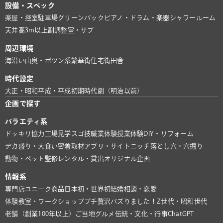
設備・スペック
楽屋・控室
駐車場
グリーンバック
ピアノ・ドラム・楽器
シャワールーム
天井高3m以上
副調整室・サブ
周辺環境
海沿い
山奥・ポツン系
繁華街
住宅街
田舎
時代設定
大正・昭和
平成・平成初期
時代劇（明治以前）
企画で探す
バラエティ系
ドッキリ協力
工場見学
スゴ技
職業体験
授業体験
DIY・リフォーム
デカ盛り・大食い
密着取材
アプリ・サイト
ニッチ
落とし穴・穴掘り
動物・ペット
監修
レンタル・貸出
オリジナル企画
情報系
専門店
ユニーク商品
日本初・世界初
結婚相談・恋愛
体験教室・ワークショップ
プチ贅沢
バズりました！
Z世代・昭和世代
老舗（創業100年以上）
ご当地グルメ
伝統・文化・行事
ChatGPT