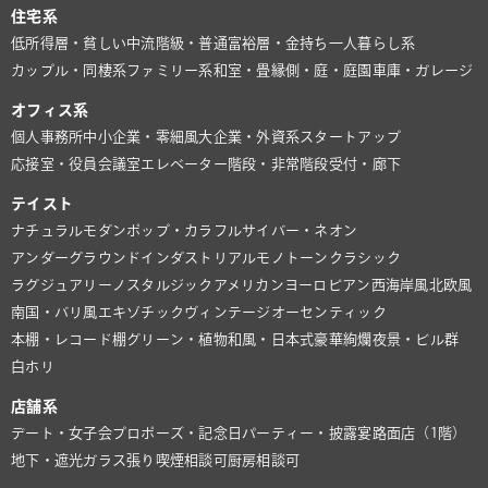
住宅系
低所得層・貧しい
中流階級・普通
富裕層・金持ち
一人暮らし系
カップル・同棲系
ファミリー系
和室・畳
縁側・庭・庭園
車庫・ガレージ
オフィス系
個人事務所
中小企業・零細風
大企業・外資系
スタートアップ
応接室・役員会議室
エレベーター
階段・非常階段
受付・廊下
テイスト
ナチュラル
モダン
ポップ・カラフル
サイバー・ネオン
アンダーグラウンド
インダストリアル
モノトーン
クラシック
ラグジュアリー
ノスタルジック
アメリカン
ヨーロピアン
西海岸風
北欧風
南国・バリ風
エキゾチック
ヴィンテージ
オーセンティック
本棚・レコード棚
グリーン・植物
和風・日本式
豪華絢爛
夜景・ビル群
白ホリ
店舗系
デート・女子会
プロポーズ・記念日
パーティー・披露宴
路面店（1階）
地下・遮光
ガラス張り
喫煙相談可
厨房相談可