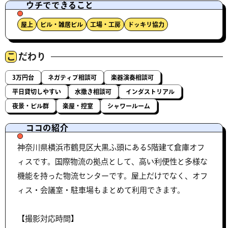
ウチでできること
屋上
ビル・雑居ビル
工場・工房
ドッキリ協力
こ
だわり
3万円台
ネガティブ相談可
楽器演奏相談可
平日貸切しやすい
水撒き相談可
インダストリアル
夜景・ビル群
楽屋・控室
シャワールーム
ココの紹介
神奈川県横浜市鶴見区大黒ふ頭にある5階建て倉庫オフ
ィスです。国際物流の拠点として、高い利便性と多様な
機能を持った物流センターです。屋上だけでなく、オフ
ィス・会議室・駐車場もまとめて利用できます。
【撮影対応時間】