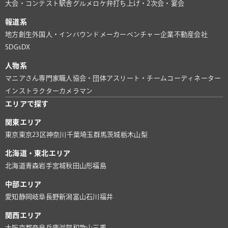
大会・コンテスト
駅舎グルメ
ロケ弁
打ち上げ・2次会・宴会
報道系
地方創生
外国人・インバウンド
メーカー
ベンチャー企業
不動産会社
SDGs
DX
人物系
マニアさん
専門家
職人
協会・団体
アスリート・チーム
コーディネーター
インストラクター
カメラマン
エリアで探す
関東エリア
東京
東京23区
神奈川
千葉
埼玉
群馬
茨城
栃木
山梨
北海道・東北エリア
北海道
青森
岩手
宮城
秋田
山形
福島
中部エリア
愛知
静岡
岐阜
長野
新潟
富山
石川
福井
関西エリア
大阪
京都
奈良
兵庫
滋賀
和歌山
三重