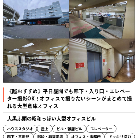
《超おすすめ》平日昼間でも廊下・入り口・エレベー
ター撮影OK！オフィスで撮りたいシーンがまとめて撮
れる大型倉庫オフィス
大黒ふ頭の昭和っぽい大型オフィスビル
ハウススタジオ
屋上
ビル・雑居ビル
エレベーター
廊下・共用部
階段・非常階段
オフィス・事務所
ドッキリ協力