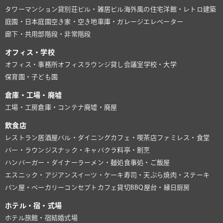
タワーマンション
貸別荘
ビル・雑居ビル
海外風の住宅
洋館・レトロ建築
庭園・日本庭園
空き家・空き地
車庫・ガレージ
エレベーター
廊下・共用部
階段・非常階段
オフィス・学校
オフィス・事務所
オフィスラウンジ
貸し会議室
学校・大学
保育園・子ども園
倉庫・工場・廃墟
工場・工房
倉庫・コンテナ
廃墟・廃屋
飲食店
レストラン
居酒屋
バル・ダイニング
カフェ・喫茶店
ファミレス・食堂
バー・ラウンジ
スナック・キャバクラ
料亭・割烹
ハンバーガー・ダイナー
ラーメン・麺処
食事処・ご飯屋
エスニック・アジアン
スイーツ・ケーキ
寿司・天ぷら
焼肉・ステーキ
パン屋・ベーカリー
コンセプトカフェ
貸切BBQ
屋台・縁日
厨房
ホテル・宿・式場
ホテル
旅館・宿
結婚式場