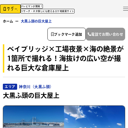
テレビマンが開発！
リサーチ・ネタ探しにも使えるロケ地検索サイト
ホーム
ー
大黒ふ頭の巨大屋上
ブックマーク追加
電話でお問い合わせ
ベイブリッジ×工場夜景×海の絶景が
1箇所で撮れる！海抜けの広い空が撮
れる巨大な倉庫屋上
神奈川（大黒ふ頭）
エリア
大黒ふ頭の巨大屋上