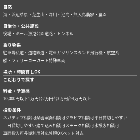
自然
海・浜辺
草原・芝生
山・森
川・池
島・無人島
農家・農園
自治体・公共施設
役場・ホール
漁港
公園
道路・トンネル
乗り物系
駐車場
私道・道路
鉄道・電車
ガソリンスタンド
飛行機・航空系
船・フェリー
ゴーカート
特殊車両
場所・時間貸しOK
こだわりで探す
料金・予算感
10,000円以下
1万円台
2万円台
3万円台
4万円以上
撮影条件
ネガティブ相談可
楽器演奏相談可
グラビア相談可
平日貸切しやすい
土日貸切しやすい
建て込み相談可
スモーク相談可
水撒き相談可
車両搬入可
長期利用対応
外観OK
ペット対応