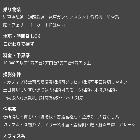
乗り物系
駐車場
私道・道路
鉄道・電車
ガソリンスタンド
飛行機・航空系
船・フェリー
ゴーカート
特殊車両
場所・時間貸しOK
こだわりで探す
料金・予算感
10,000円以下
1万円台
2万円台
3万円台
4万円以上
撮影条件
ネガティブ相談可
楽器演奏相談可
グラビア相談可
平日貸切しやすい
土日貸切しやすい
建て込み相談可
スモーク相談可
水撒き相談可
車両搬入可
長期利用対応
外観OK
ペット対応
住宅系
低所得層・貧しい
中流階級・普通
富裕層・金持ち
一人暮らし系
カップル・同棲系
ファミリー系
和室・畳
縁側・庭・庭園
車庫・ガレージ
オフィス系