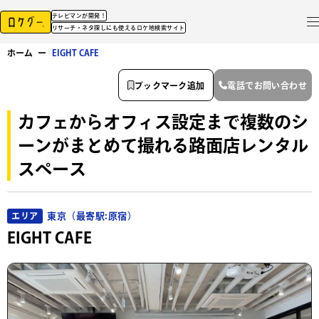
テレビマンが開発！
リサーチ・ネタ探しにも使えるロケ地検索サイト
ホーム
ー
EIGHT CAFE
ブックマーク追加
電話でお問い合わせ
カフェからオフィス設定まで複数のシ
ーンがまとめて撮れる路面店レンタル
スペース
東京（最寄駅:原宿）
エリア
EIGHT CAFE