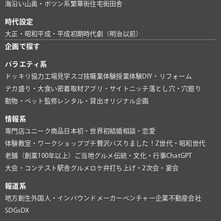
海沿い
山奥・ポツン系
繁華街
住宅街
田舎
時代設定
大正・昭和
平成・平成初期
時代劇（明治以前）
企画で探す
バラエティ系
ドッキリ協力
工場見学
スゴ技
職業体験
授業体験
DIY・リフォーム
デカ盛り・大食い
密着取材
アプリ・サイト
ニッチ
落とし穴・穴掘り
動物・ペット
監修
レンタル・貸出
オリジナル企画
情報系
専門店
ユニーク商品
日本初・世界初
結婚相談・恋愛
体験教室・ワークショップ
プチ贅沢
バズりました！
Z世代・昭和世代
老舗（創業100年以上）
ご当地グルメ
伝統・文化・行事
ChatGPT
大会・コンテスト
駅舎グルメ
ロケ弁
打ち上げ・2次会・宴会
報道系
地方創生
外国人・インバウンド
メーカー
ベンチャー企業
不動産会社
SDGs
DX