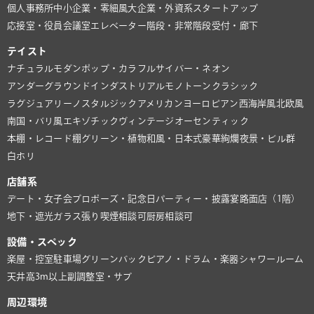
個人事務所
中小企業・零細風
大企業・外資系
スタートアップ
応接室・役員会議室
エレベーター
階段・非常階段
受付・廊下
テイスト
ナチュラル
モダン
ポップ・カラフル
サイバー・ネオン
アンダーグラウンド
インダストリアル
モノトーン
クラシック
ラグジュアリー
ノスタルジック
アメリカン
ヨーロピアン
西海岸風
北欧風
南国・バリ風
エキゾチック
ヴィンテージ
オーセンティック
本棚・レコード棚
グリーン・植物
和風・日本式
豪華絢爛
夜景・ビル群
白ホリ
店舗系
デート・女子会
プロポーズ・記念日
パーティー・披露宴
路面店（1階）
地下・遮光
ガラス張り
喫煙相談可
厨房相談可
設備・スペック
楽屋・控室
駐車場
グリーンバック
ピアノ・ドラム・楽器
シャワールーム
天井高3m以上
副調整室・サブ
周辺環境