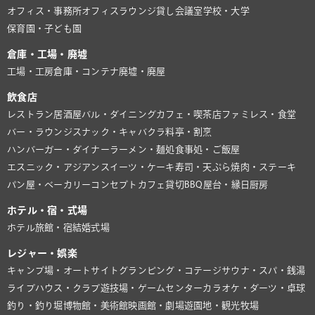
オフィス・事務所
オフィスラウンジ
貸し会議室
学校・大学
保育園・子ども園
倉庫・工場・廃墟
工場・工房
倉庫・コンテナ
廃墟・廃屋
飲食店
レストラン
居酒屋
バル・ダイニング
カフェ・喫茶店
ファミレス・食堂
バー・ラウンジ
スナック・キャバクラ
料亭・割烹
ハンバーガー・ダイナー
ラーメン・麺処
食事処・ご飯屋
エスニック・アジアン
スイーツ・ケーキ
寿司・天ぷら
焼肉・ステーキ
パン屋・ベーカリー
コンセプトカフェ
貸切BBQ
屋台・縁日
厨房
ホテル・宿・式場
ホテル
旅館・宿
結婚式場
レジャー・娯楽
キャンプ場・オートサイト
グランピング・コテージ
サウナ・スパ・銭湯
ライブハウス・クラブ
遊技場・ゲームセンター
カラオケ・ダーツ・卓球
釣り・釣り堀
博物館・美術館
映画館・劇場
遊園地・観光牧場