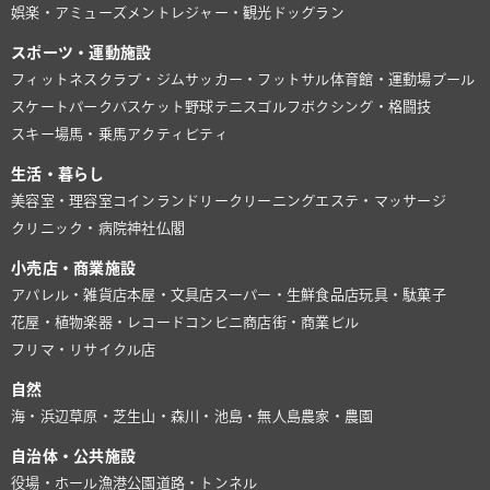
娯楽・アミューズメント
レジャー・観光
ドッグラン
スポーツ・運動施設
フィットネスクラブ・ジム
サッカー・フットサル
体育館・運動場
プール
スケートパーク
バスケット
野球
テニス
ゴルフ
ボクシング・格闘技
スキー場
馬・乗馬
アクティビティ
生活・暮らし
美容室・理容室
コインランドリー
クリーニング
エステ・マッサージ
クリニック・病院
神社仏閣
小売店・商業施設
アパレル・雑貨店
本屋・文具店
スーパー・生鮮食品店
玩具・駄菓子
花屋・植物
楽器・レコード
コンビニ
商店街・商業ビル
フリマ・リサイクル店
自然
海・浜辺
草原・芝生
山・森
川・池
島・無人島
農家・農園
自治体・公共施設
役場・ホール
漁港
公園
道路・トンネル