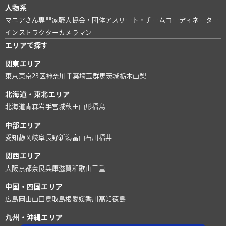
人物系
マニアさん
専門家
職人
協会・団体
アスリート・チーム
コーディネーター
インストラクター
カメラマン
エリアで探す
関東エリア
東京
東京23区
神奈川
千葉
埼玉
群馬
茨城
栃木
山梨
北海道・東北エリア
北海道
青森
岩手
宮城
秋田
山形
福島
中部エリア
愛知
静岡
岐阜
長野
新潟
富山
石川
福井
関西エリア
大阪
京都
奈良
兵庫
滋賀
和歌山
三重
中国・四国エリア
広島
岡山
山口
鳥取
島根
愛媛
香川
高知
徳島
九州・沖縄エリア