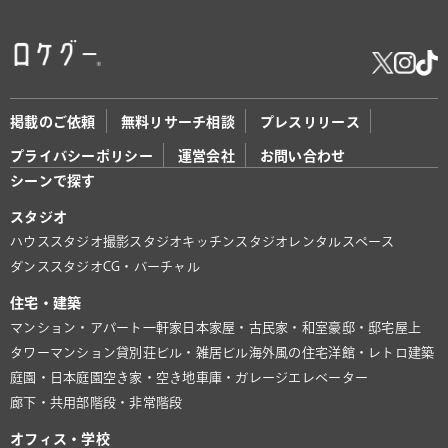
掲載のご依頼
無料リサーチ相談
プレスリリース
プライバシーポリシー
運営会社
お問い合わせ
シーンで探す
スタジオ
ハウススタジオ
撮影スタジオ
キッチンスタジオ
レンタルスペース
ダンススタジオ
CG・バーチャル
住宅・建築
マンション・アパート
一軒家
日本家屋・古民家・和室
豪邸・邸宅
屋上
タワーマンション
貸別荘
ビル・雑居ビル
海外風の住宅
洋館・レトロ建築
庭園・日本庭園
空き家・空き地
車庫・ガレージ
エレベーター
廊下・共用部
階段・非常階段
オフィス・学校