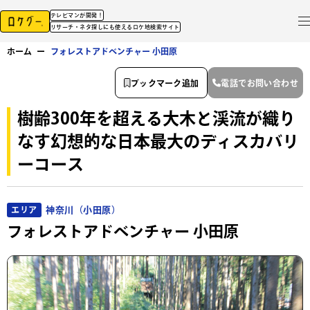
テレビマンが開発！
リサーチ・ネタ探しにも使えるロケ地検索サイト
ホーム
ー
フォレストアドベンチャー 小田原
ブックマーク追加
電話でお問い合わせ
樹齢300年を超える大木と渓流が織り
なす幻想的な日本最大のディスカバリ
ーコース
神奈川（小田原）
エリア
フォレストアドベンチャー 小田原