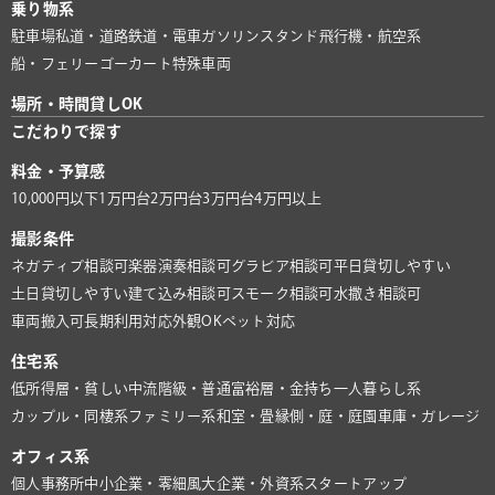
乗り物系
駐車場
私道・道路
鉄道・電車
ガソリンスタンド
飛行機・航空系
船・フェリー
ゴーカート
特殊車両
場所・時間貸しOK
こだわりで探す
料金・予算感
10,000円以下
1万円台
2万円台
3万円台
4万円以上
撮影条件
ネガティブ相談可
楽器演奏相談可
グラビア相談可
平日貸切しやすい
土日貸切しやすい
建て込み相談可
スモーク相談可
水撒き相談可
車両搬入可
長期利用対応
外観OK
ペット対応
住宅系
低所得層・貧しい
中流階級・普通
富裕層・金持ち
一人暮らし系
カップル・同棲系
ファミリー系
和室・畳
縁側・庭・庭園
車庫・ガレージ
オフィス系
個人事務所
中小企業・零細風
大企業・外資系
スタートアップ