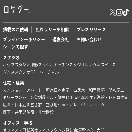
掲載のご依頼
無料リサーチ相談
プレスリリース
プライバシーポリシー
運営会社
お問い合わせ
シーンで探す
スタジオ
ハウススタジオ
撮影スタジオ
キッチンスタジオ
レンタルスペース
ダンススタジオ
CG・バーチャル
住宅・建築
マンション・アパート
一軒家
日本家屋・古民家・和室
豪邸・邸宅
屋上
タワーマンション
貸別荘
ビル・雑居ビル
海外風の住宅
洋館・レトロ建築
庭園・日本庭園
空き家・空き地
車庫・ガレージ
エレベーター
廊下・共用部
階段・非常階段
オフィス・学校
オフィス・事務所
オフィスラウンジ
貸し会議室
学校・大学