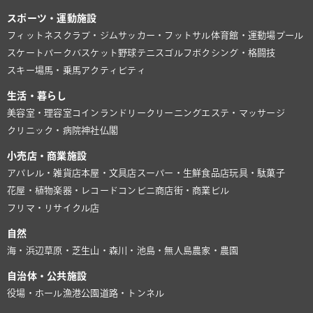
スポーツ・運動施設
フィットネスクラブ・ジム
サッカー・フットサル
体育館・運動場
プール
スケートパーク
バスケット
野球
テニス
ゴルフ
ボクシング・格闘技
スキー場
馬・乗馬
アクティビティ
生活・暮らし
美容室・理容室
コインランドリー
クリーニング
エステ・マッサージ
クリニック・病院
神社仏閣
小売店・商業施設
アパレル・雑貨店
本屋・文具店
スーパー・生鮮食品店
玩具・駄菓子
花屋・植物
楽器・レコード
コンビニ
商店街・商業ビル
フリマ・リサイクル店
自然
海・浜辺
草原・芝生
山・森
川・池
島・無人島
農家・農園
自治体・公共施設
役場・ホール
漁港
公園
道路・トンネル