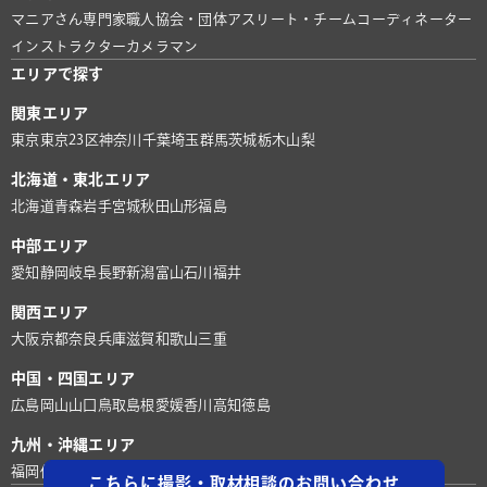
マニアさん
専門家
職人
協会・団体
アスリート・チーム
コーディネーター
インストラクター
カメラマン
エリアで探す
関東エリア
東京
東京23区
神奈川
千葉
埼玉
群馬
茨城
栃木
山梨
北海道・東北エリア
北海道
青森
岩手
宮城
秋田
山形
福島
中部エリア
愛知
静岡
岐阜
長野
新潟
富山
石川
福井
関西エリア
大阪
京都
奈良
兵庫
滋賀
和歌山
三重
中国・四国エリア
広島
岡山
山口
鳥取
島根
愛媛
香川
高知
徳島
九州・沖縄エリア
福岡
佐賀
長崎
熊本
大分
宮崎
鹿児島
沖縄
こちらに撮影・取材相談のお問い合わせ