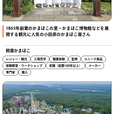
1865年創業のかまぼこの里・かまぼこ博物館などを展
開する観光に人気の小田原のかまぼこ屋さん
鈴廣かまぼこ
レジャー・観光
工場見学
職業体験
監修
ユニーク商品
体験教室・ワークショップ
老舗（創業100年以上）
メーカー
専門家
職人