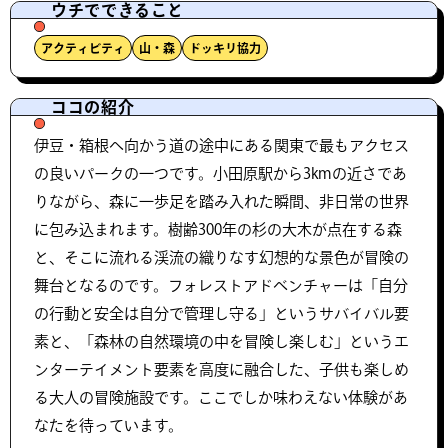
ウチでできること
アクティビティ
山・森
ドッキリ協力
ココの紹介
伊豆・箱根へ向かう道の途中にある関東で最もアクセス
の良いパークの一つです。小田原駅から3kmの近さであ
りながら、森に一歩足を踏み入れた瞬間、非日常の世界
に包み込まれます。樹齢300年の杉の大木が点在する森
と、そこに流れる渓流の織りなす幻想的な景色が冒険の
舞台となるのです。フォレストアドベンチャーは「自分
の行動と安全は自分で管理し守る」というサバイバル要
素と、「森林の自然環境の中を冒険し楽しむ」というエ
ンターテイメント要素を高度に融合した、子供も楽しめ
る大人の冒険施設です。ここでしか味わえない体験があ
なたを待っています。