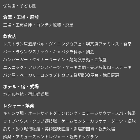
保育園・子ども園
倉庫・工場・廃墟
工場・工房
倉庫・コンテナ
廃墟・廃屋
飲食店
レストラン
居酒屋
バル・ダイニング
カフェ・喫茶店
ファミレス・食堂
バー・ラウンジ
スナック・キャバクラ
料亭・割烹
ハンバーガー・ダイナー
ラーメン・麺処
食事処・ご飯屋
エスニック・アジアン
スイーツ・ケーキ
寿司・天ぷら
焼肉・ステーキ
パン屋・ベーカリー
コンセプトカフェ
貸切BBQ
屋台・縁日
厨房
ホテル・宿・式場
ホテル
旅館・宿
結婚式場
レジャー・娯楽
キャンプ場・オートサイト
グランピング・コテージ
サウナ・スパ・銭湯
ライブハウス・クラブ
遊技場・ゲームセンター
カラオケ・ダーツ・卓球
釣り・釣り堀
博物館・美術館
映画館・劇場
遊園地・観光牧場
娯楽・アミューズメント
レジャー・観光
ドッグラン