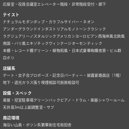
応接室・役員会議室
エレベーター
階段・非常階段
受付・廊下
テイスト
ナチュラル
モダン
ポップ・カラフル
サイバー・ネオン
アンダーグラウンド
インダストリアル
モノトーン
クラシック
ラグジュアリー
ノスタルジック
アメリカン
ヨーロピアン
西海岸風
北欧風
南国・バリ風
エキゾチック
ヴィンテージ
オーセンティック
本棚・レコード棚
グリーン・植物
和風・日本式
豪華絢爛
夜景・ビル群
白ホリ
店舗系
デート・女子会
プロポーズ・記念日
パーティー・披露宴
路面店（1階）
地下・遮光
ガラス張り
喫煙相談可
厨房相談可
設備・スペック
楽屋・控室
駐車場
グリーンバック
ピアノ・ドラム・楽器
シャワールーム
天井高3m以上
副調整室・サブ
周辺環境
海沿い
山奥・ポツン系
繁華街
住宅街
田舎