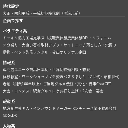
時代設定
大正・昭和
平成・平成初期
時代劇（明治以前）
企画で探す
バラエティ系
ドッキリ協力
工場見学
スゴ技
職業体験
授業体験
DIY・リフォーム
デカ盛り・大食い
密着取材
アプリ・サイト
ニッチ
落とし穴・穴掘り
動物・ペット
監修
レンタル・貸出
オリジナル企画
情報系
専門店
ユニーク商品
日本初・世界初
結婚相談・恋愛
体験教室・ワークショップ
プチ贅沢
バズりました！
Z世代・昭和世代
老舗（創業100年以上）
ご当地グルメ
伝統・文化・行事
ChatGPT
大会・コンテスト
駅舎グルメ
ロケ弁
打ち上げ・2次会・宴会
報道系
地方創生
外国人・インバウンド
メーカー
ベンチャー企業
不動産会社
SDGs
DX
人物系