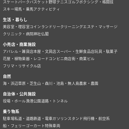
スケートパーク
バスケット
野球
テニス
ゴルフ
ボクシング・格闘技
スキー場
馬・乗馬
アクティビティ
生活・暮らし
美容室・理容室
コインランドリー
クリーニング
エステ・マッサージ
クリニック・病院
神社仏閣
小売店・商業施設
アパレル・雑貨店
本屋・文具店
スーパー・生鮮食品店
玩具・駄菓子
花屋・植物
楽器・レコード
コンビニ
商店街・商業ビル
フリマ・リサイクル店
自然
海・浜辺
草原・芝生
山・森
川・池
島・無人島
農家・農園
自治体・公共施設
役場・ホール
漁港
公園
道路・トンネル
乗り物系
駐車場
私道・道路
鉄道・電車
ガソリンスタンド
飛行機・航空系
船・フェリー
ゴーカート
特殊車両