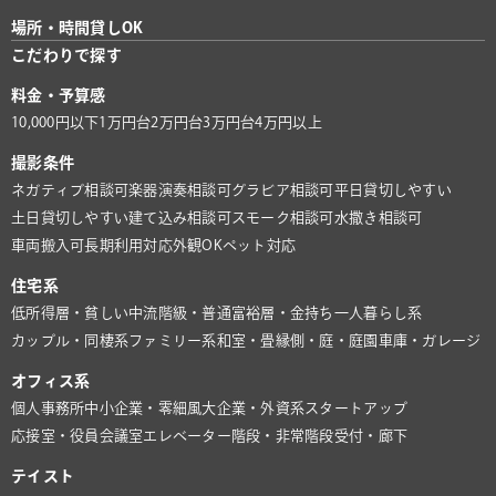
場所・時間貸しOK
こだわりで探す
料金・予算感
10,000円以下
1万円台
2万円台
3万円台
4万円以上
撮影条件
ネガティブ相談可
楽器演奏相談可
グラビア相談可
平日貸切しやすい
土日貸切しやすい
建て込み相談可
スモーク相談可
水撒き相談可
車両搬入可
長期利用対応
外観OK
ペット対応
住宅系
低所得層・貧しい
中流階級・普通
富裕層・金持ち
一人暮らし系
カップル・同棲系
ファミリー系
和室・畳
縁側・庭・庭園
車庫・ガレージ
オフィス系
個人事務所
中小企業・零細風
大企業・外資系
スタートアップ
応接室・役員会議室
エレベーター
階段・非常階段
受付・廊下
テイスト