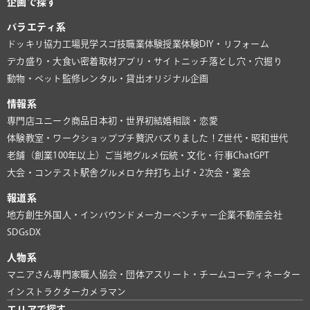
企画で探す
バラエティ系
ドッキリ協力
工場見学
スゴ技
職業体験
授業体験
DIY・リフォーム
デカ盛り・大食い
密着取材
アプリ・サイト
ニッチ
落とし穴・穴掘り
動物・ペット
監修
レンタル・貸出
オリジナル企画
情報系
専門店
ユニーク商品
日本初・世界初
結婚相談・恋愛
体験教室・ワークショップ
プチ贅沢
バズりました！
Z世代・昭和世代
老舗（創業100年以上）
ご当地グルメ
伝統・文化・行事
ChatGPT
大会・コンテスト
駅舎グルメ
ロケ弁
打ち上げ・2次会・宴会
報道系
地方創生
外国人・インバウンド
メーカー
ベンチャー企業
不動産会社
SDGs
DX
人物系
マニアさん
専門家
職人
協会・団体
アスリート・チーム
コーディネーター
インストラクター
カメラマン
エリアで探す