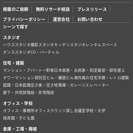
掲載のご依頼
無料リサーチ相談
プレスリリース
プライバシーポリシー
運営会社
お問い合わせ
シーンで探す
スタジオ
ハウススタジオ
撮影スタジオ
キッチンスタジオ
レンタルスペース
ダンススタジオ
CG・バーチャル
住宅・建築
マンション・アパート
一軒家
日本家屋・古民家・和室
豪邸・邸宅
屋上
タワーマンション
貸別荘
ビル・雑居ビル
海外風の住宅
洋館・レトロ建築
庭園・日本庭園
空き家・空き地
車庫・ガレージ
エレベーター
廊下・共用部
階段・非常階段
オフィス・学校
オフィス・事務所
オフィスラウンジ
貸し会議室
学校・大学
保育園・子ども園
倉庫・工場・廃墟