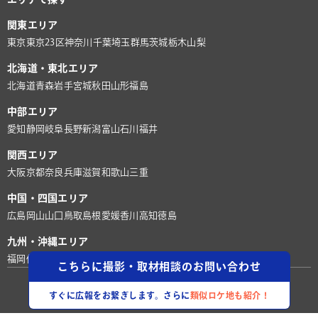
関東エリア
東京
東京23区
神奈川
千葉
埼玉
群馬
茨城
栃木
山梨
北海道・東北エリア
北海道
青森
岩手
宮城
秋田
山形
福島
中部エリア
愛知
静岡
岐阜
長野
新潟
富山
石川
福井
関西エリア
大阪
京都
奈良
兵庫
滋賀
和歌山
三重
中国・四国エリア
広島
岡山
山口
鳥取
島根
愛媛
香川
高知
徳島
九州・沖縄エリア
福岡
佐賀
長崎
熊本
大分
宮崎
鹿児島
沖縄
こちらに撮影・取材相談のお問い合わせ
©株式会社ロケグー
すぐに広報をお繋ぎします。さらに
類似ロケ地も紹介！