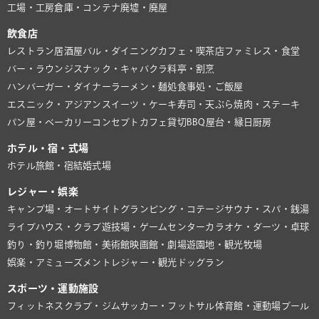
工場・工房
倉庫・コンテナ
廃墟・廃屋
飲食店
レストラン
居酒屋
バル・ダイニング
カフェ・喫茶店
ファミレス・食堂
バー・ラウンジ
スナック・キャバクラ
料亭・割烹
ハンバーガー・ダイナー
ラーメン・麺処
食事処・ご飯屋
エスニック・アジアン
スイーツ・ケーキ
寿司・天ぷら
焼肉・ステーキ
パン屋・ベーカリー
コンセプトカフェ
貸切BBQ
屋台・縁日
厨房
ホテル・宿・式場
ホテル
旅館・宿
結婚式場
レジャー・娯楽
キャンプ場・オートサイト
グランピング・コテージ
サウナ・スパ・銭湯
ライブハウス・クラブ
遊技場・ゲームセンター
カラオケ・ダーツ・卓球
釣り・釣り堀
博物館・美術館
映画館・劇場
遊園地・観光牧場
娯楽・アミューズメント
レジャー・観光
ドッグラン
スポーツ・運動施設
フィットネスクラブ・ジム
サッカー・フットサル
体育館・運動場
プール