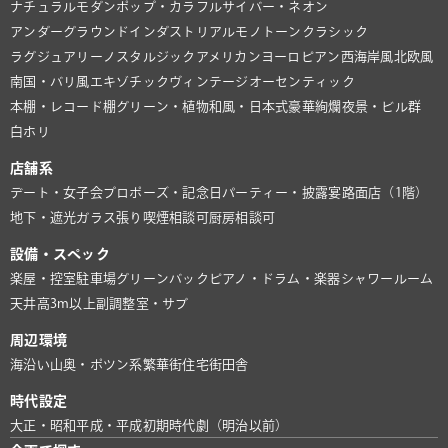
ナチュラル
モダン
ポップ・カラフル
サイバー・ネオン
アンダーグラウンド
インダストリアル
モノトーン
クラシック
ラグジュアリー
ノスタルジック
アメリカン
ヨーロピアン
西海岸風
北欧風
南国・バリ風
エキゾチック
ヴィンテージ
オーセンティック
本棚・レコード棚
グリーン・植物
和風・日本式
豪華絢爛
夜景・ビル群
白ホリ
店舗系
デート・女子会
プロポーズ・記念日
パーティー・披露宴
路面店（1階）
地下・遮光
ガラス張り
喫煙相談可
厨房相談可
設備・スペック
楽屋・控室
駐車場
グリーンバック
ピアノ・ドラム・楽器
シャワールーム
天井高3m以上
副調整室・サブ
周辺環境
海沿い
山奥・ポツン系
繁華街
住宅街
田舎
時代設定
大正・昭和
平成・平成初期
時代劇（明治以前）