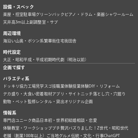
設備・スペック
楽屋・控室
駐車場
グリーンバック
ピアノ・ドラム・楽器
シャワールーム
天井高3m以上
副調整室・サブ
周辺環境
海沿い
山奥・ポツン系
繁華街
住宅街
田舎
時代設定
大正・昭和
平成・平成初期
時代劇（明治以前）
企画で探す
バラエティ系
ドッキリ協力
工場見学
スゴ技
職業体験
授業体験
DIY・リフォーム
デカ盛り・大食い
密着取材
アプリ・サイト
ニッチ
落とし穴・穴掘り
動物・ペット
監修
レンタル・貸出
オリジナル企画
情報系
専門店
ユニーク商品
日本初・世界初
結婚相談・恋愛
体験教室・ワークショップ
プチ贅沢
バズりました！
Z世代・昭和世代
老舗（創業100年以上）
ご当地グルメ
伝統・文化・行事
ChatGPT