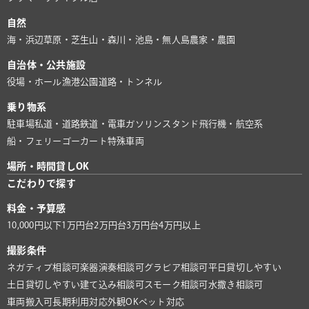
自然
海・浜辺
草原・芝生
山・森
川・池
島・無人島
農家・農園
自治体・公共施設
役場・ホール
漁港
公園
道路・トンネル
乗り物系
駐車場
私道・道路
鉄道・電車
ガソリンスタンド
飛行機・航空系
船・フェリー
ゴーカート
特殊車両
場所・時間貸しOK
こだわりで探す
料金・予算感
10,000円以下
1万円台
2万円台
3万円台
4万円以上
撮影条件
ネガティブ相談可
楽器演奏相談可
グラビア相談可
平日貸切しやすい
土日貸切しやすい
建て込み相談可
スモーク相談可
水撒き相談可
車両搬入可
長期利用対応
外観OK
ペット対応