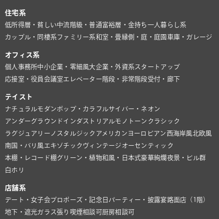
住宅系
低所得層・貧しい
中流階級・普通
富裕層・金持ち
一人暮らし系
カップル・同棲系
ファミリー系
和室・畳
縁側・庭・庭園
車庫・ガレージ
オフィス系
個人事務所
中小企業・零細風
大企業・外資系
スタートアップ
応接室・役員会議室
エレベーター
階段・非常階段
受付・廊下
テイスト
ナチュラル
モダン
ポップ・カラフル
サイバー・ネオン
アンダーグラウンド
インダストリアル
モノトーン
クラシック
ラグジュアリー
ノスタルジック
アメリカン
ヨーロピアン
西海岸風
北欧風
南国・バリ風
エキゾチック
ヴィンテージ
オーセンティック
本棚・レコード棚
グリーン・植物
和風・日本式
豪華絢爛
夜景・ビル群
白ホリ
店舗系
デート・女子会
プロポーズ・記念日
パーティー・披露宴
路面店（1階）
地下・遮光
ガラス張り
喫煙相談可
厨房相談可