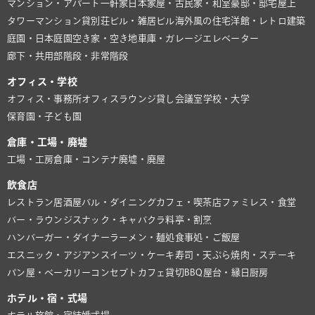
マンション・アパート
一軒家
日本家屋・古民家・和室
豪邸・邸宅
屋上
タワーマンション
貸別荘
ビル・雑居ビル
海外風の住宅
洋館・レトロ建築
庭園・日本庭園
空き家・空き地
車庫・ガレージ
エレベーター
廊下・共用部
階段・非常階段
オフィス・学校
オフィス・事務所
オフィスラウンジ
貸し会議室
学校・大学
保育園・子ども園
倉庫・工場・廃墟
工場・工房
倉庫・コンテナ
廃墟・廃屋
飲食店
レストラン
居酒屋
バル・ダイニング
カフェ・喫茶店
ファミレス・食堂
バー・ラウンジ
スナック・キャバクラ
料亭・割烹
ハンバーガー・ダイナー
ラーメン・麺処
食事処・ご飯屋
エスニック・アジアン
スイーツ・ケーキ
寿司・天ぷら
焼肉・ステーキ
パン屋・ベーカリー
コンセプトカフェ
貸切BBQ
屋台・縁日
厨房
ホテル・宿・式場