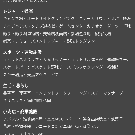
ホテル
旅館・宿
結婚式場
レジャー・娯楽
キャンプ場・オートサイト
グランピング・コテージ
サウナ・スパ・銭湯
ライブハウス・クラブ
遊技場・ゲームセンター
カラオケ・ダーツ・卓球
釣り・釣り堀
博物館・美術館
映画館・劇場
遊園地・観光牧場
娯楽・アミューズメント
レジャー・観光
ドッグラン
スポーツ・運動施設
フィットネスクラブ・ジム
サッカー・フットサル
体育館・運動場
プール
スケートパーク
バスケット
野球
テニス
ゴルフ
ボクシング・格闘技
スキー場
馬・乗馬
アクティビティ
生活・暮らし
美容室・理容室
コインランドリー
クリーニング
エステ・マッサージ
クリニック・病院
神社仏閣
小売店・商業施設
アパレル・雑貨店
本屋・文具店
スーパー・生鮮食品店
玩具・駄菓子
花屋・植物
楽器・レコード
コンビニ
商店街・商業ビル
フリマ・リサイクル店