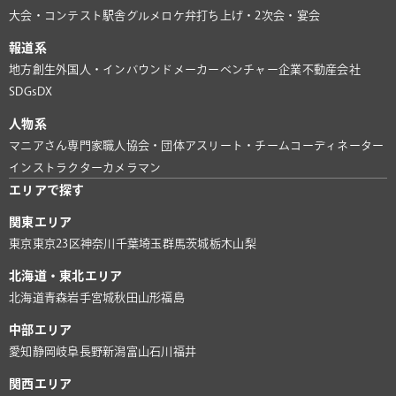
大会・コンテスト
駅舎グルメ
ロケ弁
打ち上げ・2次会・宴会
報道系
地方創生
外国人・インバウンド
メーカー
ベンチャー企業
不動産会社
SDGs
DX
人物系
マニアさん
専門家
職人
協会・団体
アスリート・チーム
コーディネーター
インストラクター
カメラマン
エリアで探す
関東エリア
東京
東京23区
神奈川
千葉
埼玉
群馬
茨城
栃木
山梨
北海道・東北エリア
北海道
青森
岩手
宮城
秋田
山形
福島
中部エリア
愛知
静岡
岐阜
長野
新潟
富山
石川
福井
関西エリア