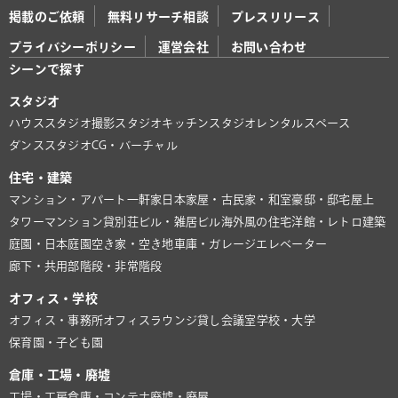
掲載のご依頼
無料リサーチ相談
プレスリリース
プライバシーポリシー
運営会社
お問い合わせ
シーンで探す
スタジオ
ハウススタジオ
撮影スタジオ
キッチンスタジオ
レンタルスペース
ダンススタジオ
CG・バーチャル
住宅・建築
マンション・アパート
一軒家
日本家屋・古民家・和室
豪邸・邸宅
屋上
タワーマンション
貸別荘
ビル・雑居ビル
海外風の住宅
洋館・レトロ建築
庭園・日本庭園
空き家・空き地
車庫・ガレージ
エレベーター
廊下・共用部
階段・非常階段
オフィス・学校
オフィス・事務所
オフィスラウンジ
貸し会議室
学校・大学
保育園・子ども園
倉庫・工場・廃墟
工場・工房
倉庫・コンテナ
廃墟・廃屋