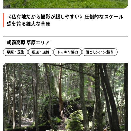
《私有地だから撮影が超しやすい》圧倒的なスケール
感を誇る雄大な草原
朝霧高原 草原エリア
草原・芝生
私道・道路
ドッキリ協力
落とし穴・穴掘り