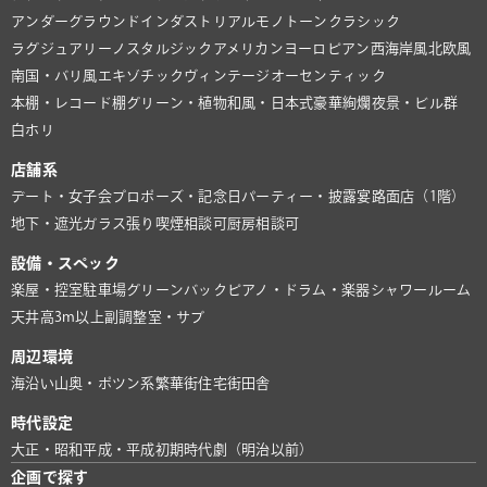
アンダーグラウンド
インダストリアル
モノトーン
クラシック
ラグジュアリー
ノスタルジック
アメリカン
ヨーロピアン
西海岸風
北欧風
南国・バリ風
エキゾチック
ヴィンテージ
オーセンティック
本棚・レコード棚
グリーン・植物
和風・日本式
豪華絢爛
夜景・ビル群
白ホリ
店舗系
デート・女子会
プロポーズ・記念日
パーティー・披露宴
路面店（1階）
地下・遮光
ガラス張り
喫煙相談可
厨房相談可
設備・スペック
楽屋・控室
駐車場
グリーンバック
ピアノ・ドラム・楽器
シャワールーム
天井高3m以上
副調整室・サブ
周辺環境
海沿い
山奥・ポツン系
繁華街
住宅街
田舎
時代設定
大正・昭和
平成・平成初期
時代劇（明治以前）
企画で探す