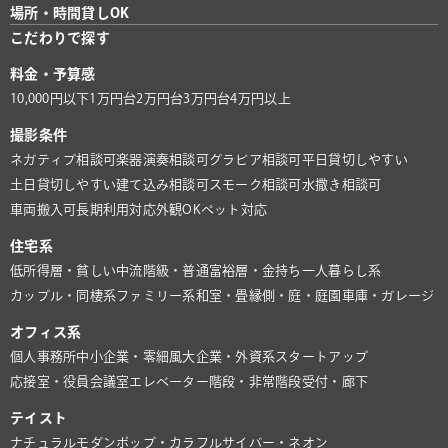
場所・時間貸しOK
こだわりで探す
料金・予算感
10,000円以下
1万円台
2万円台
3万円台
4万円以上
撮影条件
ネガティブ相談可
楽器演奏相談可
グラビア相談可
平日貸切しやすい
土日貸切しやすい
建て込み相談可
スモーク相談可
水撒き相談可
車両搬入可
長期利用対応
外観OK
ペット対応
住宅系
低所得層・貧しい
中流階級・普通
富裕層・金持ち
一人暮らし系
カップル・同棲系
ファミリー系
和室・畳
縁側・庭・庭園
車庫・ガレージ
オフィス系
個人事務所
中小企業・零細風
大企業・外資系
スタートアップ
応接室・役員会議室
エレベーター
階段・非常階段
受付・廊下
テイスト
ナチュラル
モダン
ポップ・カラフル
サイバー・ネオン