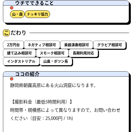
ウチでできること
山・森
ドッキリ協力
こ
だわり
2万円台
ネガティブ相談可
楽器演奏相談可
グラビア相談可
建て込み相談可
スモーク相談可
長期利用対応
インダストリアル
山奥・ポツン系
ココの紹介
静岡県朝霧高原にある火山洞窟になります。
【撮影料金（最低5時間利用）】
時間帯・規模感によって異なりますので、お問い合わせ
ください（目安：25,000円 / 1h)