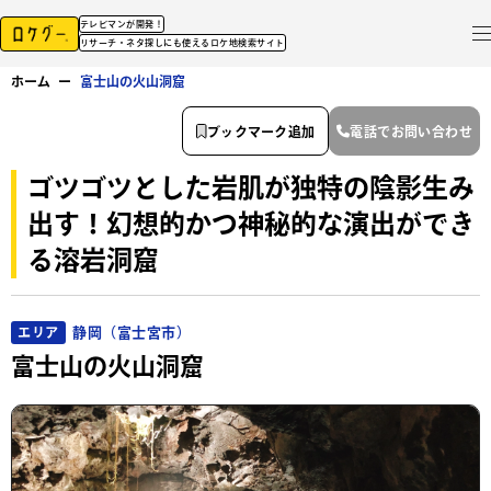
テレビマンが開発！
リサーチ・ネタ探しにも使えるロケ地検索サイト
ホーム
ー
富士山の火山洞窟
ブックマーク追加
電話でお問い合わせ
ゴツゴツとした岩肌が独特の陰影生み
出す！幻想的かつ神秘的な演出ができ
る溶岩洞窟
静岡（富士宮市）
エリア
富士山の火山洞窟