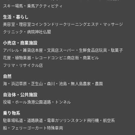
スキー場
馬・乗馬
アクティビティ
生活・暮らし
美容室・理容室
コインランドリー
クリーニング
エステ・マッサージ
クリニック・病院
神社仏閣
小売店・商業施設
アパレル・雑貨店
本屋・文具店
スーパー・生鮮食品店
玩具・駄菓子
花屋・植物
楽器・レコード
コンビニ
商店街・商業ビル
フリマ・リサイクル店
自然
海・浜辺
草原・芝生
山・森
川・池
島・無人島
農家・農園
自治体・公共施設
役場・ホール
漁港
公園
道路・トンネル
乗り物系
駐車場
私道・道路
鉄道・電車
ガソリンスタンド
飛行機・航空系
船・フェリー
ゴーカート
特殊車両