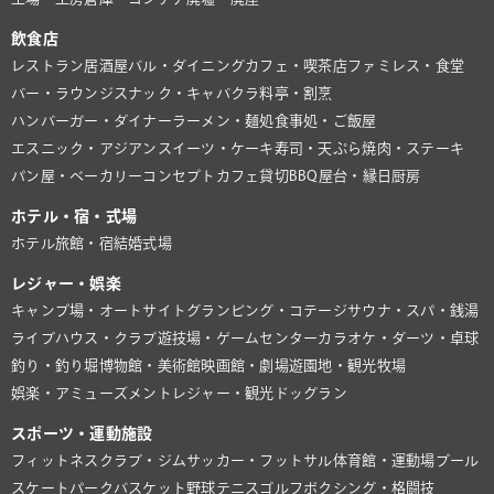
飲食店
レストラン
居酒屋
バル・ダイニング
カフェ・喫茶店
ファミレス・食堂
バー・ラウンジ
スナック・キャバクラ
料亭・割烹
ハンバーガー・ダイナー
ラーメン・麺処
食事処・ご飯屋
エスニック・アジアン
スイーツ・ケーキ
寿司・天ぷら
焼肉・ステーキ
パン屋・ベーカリー
コンセプトカフェ
貸切BBQ
屋台・縁日
厨房
ホテル・宿・式場
ホテル
旅館・宿
結婚式場
レジャー・娯楽
キャンプ場・オートサイト
グランピング・コテージ
サウナ・スパ・銭湯
ライブハウス・クラブ
遊技場・ゲームセンター
カラオケ・ダーツ・卓球
釣り・釣り堀
博物館・美術館
映画館・劇場
遊園地・観光牧場
娯楽・アミューズメント
レジャー・観光
ドッグラン
スポーツ・運動施設
フィットネスクラブ・ジム
サッカー・フットサル
体育館・運動場
プール
スケートパーク
バスケット
野球
テニス
ゴルフ
ボクシング・格闘技