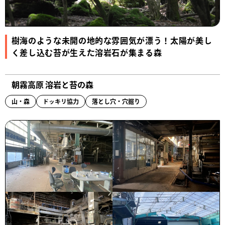
樹海のような未開の地的な雰囲気が漂う！太陽が美し
く差し込む苔が生えた溶岩石が集まる森
朝霧高原 溶岩と苔の森
山・森
ドッキリ協力
落とし穴・穴掘り