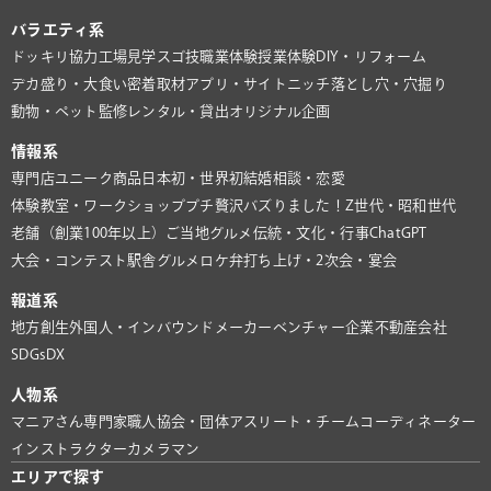
バラエティ系
ドッキリ協力
工場見学
スゴ技
職業体験
授業体験
DIY・リフォーム
デカ盛り・大食い
密着取材
アプリ・サイト
ニッチ
落とし穴・穴掘り
動物・ペット
監修
レンタル・貸出
オリジナル企画
情報系
専門店
ユニーク商品
日本初・世界初
結婚相談・恋愛
体験教室・ワークショップ
プチ贅沢
バズりました！
Z世代・昭和世代
老舗（創業100年以上）
ご当地グルメ
伝統・文化・行事
ChatGPT
大会・コンテスト
駅舎グルメ
ロケ弁
打ち上げ・2次会・宴会
報道系
地方創生
外国人・インバウンド
メーカー
ベンチャー企業
不動産会社
SDGs
DX
人物系
マニアさん
専門家
職人
協会・団体
アスリート・チーム
コーディネーター
インストラクター
カメラマン
エリアで探す