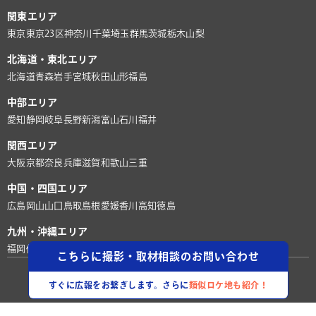
関東エリア
東京
東京23区
神奈川
千葉
埼玉
群馬
茨城
栃木
山梨
北海道・東北エリア
北海道
青森
岩手
宮城
秋田
山形
福島
中部エリア
愛知
静岡
岐阜
長野
新潟
富山
石川
福井
関西エリア
大阪
京都
奈良
兵庫
滋賀
和歌山
三重
中国・四国エリア
広島
岡山
山口
鳥取
島根
愛媛
香川
高知
徳島
九州・沖縄エリア
福岡
佐賀
長崎
熊本
大分
宮崎
鹿児島
沖縄
こちらに撮影・取材相談のお問い合わせ
©株式会社ロケグー
すぐに広報をお繋ぎします。さらに
類似ロケ地も紹介！