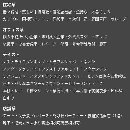
住宅系
低所得層・貧しい
中流階級・普通
富裕層・金持ち
一人暮らし系
カップル・同棲系
ファミリー系
和室・畳
縁側・庭・庭園
車庫・ガレージ
オフィス系
個人事務所
中小企業・零細風
大企業・外資系
スタートアップ
応接室・役員会議室
エレベーター
階段・非常階段
受付・廊下
テイスト
ナチュラル
モダン
ポップ・カラフル
サイバー・ネオン
アンダーグラウンド
インダストリアル
モノトーン
クラシック
ラグジュアリー
ノスタルジック
アメリカン
ヨーロピアン
西海岸風
北欧風
南国・バリ風
エキゾチック
ヴィンテージ
オーセンティック
本棚・レコード棚
グリーン・植物
和風・日本式
豪華絢爛
夜景・ビル群
白ホリ
店舗系
デート・女子会
プロポーズ・記念日
パーティー・披露宴
路面店（1階）
地下・遮光
ガラス張り
喫煙相談可
厨房相談可