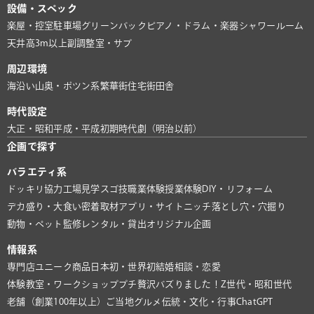
設備・スペック
楽屋・控室
駐車場
グリーンバック
ピアノ・ドラム・楽器
シャワールーム
天井高3m以上
副調整室・サブ
周辺環境
海沿い
山奥・ポツン系
繁華街
住宅街
田舎
時代設定
大正・昭和
平成・平成初期
時代劇（明治以前）
企画で探す
バラエティ系
ドッキリ協力
工場見学
スゴ技
職業体験
授業体験
DIY・リフォーム
デカ盛り・大食い
密着取材
アプリ・サイト
ニッチ
落とし穴・穴掘り
動物・ペット
監修
レンタル・貸出
オリジナル企画
情報系
専門店
ユニーク商品
日本初・世界初
結婚相談・恋愛
体験教室・ワークショップ
プチ贅沢
バズりました！
Z世代・昭和世代
老舗（創業100年以上）
ご当地グルメ
伝統・文化・行事
ChatGPT