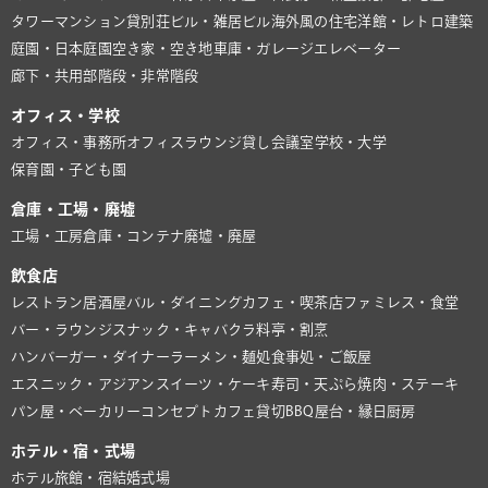
タワーマンション
貸別荘
ビル・雑居ビル
海外風の住宅
洋館・レトロ建築
庭園・日本庭園
空き家・空き地
車庫・ガレージ
エレベーター
廊下・共用部
階段・非常階段
オフィス・学校
オフィス・事務所
オフィスラウンジ
貸し会議室
学校・大学
保育園・子ども園
倉庫・工場・廃墟
工場・工房
倉庫・コンテナ
廃墟・廃屋
飲食店
レストラン
居酒屋
バル・ダイニング
カフェ・喫茶店
ファミレス・食堂
バー・ラウンジ
スナック・キャバクラ
料亭・割烹
ハンバーガー・ダイナー
ラーメン・麺処
食事処・ご飯屋
エスニック・アジアン
スイーツ・ケーキ
寿司・天ぷら
焼肉・ステーキ
パン屋・ベーカリー
コンセプトカフェ
貸切BBQ
屋台・縁日
厨房
ホテル・宿・式場
ホテル
旅館・宿
結婚式場