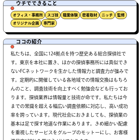
ウチでできること
オフィス・事務所
スゴ技
職業体験
密着取材
ニッチ
監修
オリジナル企画
専門家
ココの紹介
私たちは、全国に124拠点を持つ歴史ある総合探偵社で
す。東京を本社に置き、ほかの探偵事務所には真似でき
ないFCネットワークを生かした情報力と調査力が強みで
す。定期的に開催している各地域での情報交換はもちろ
んのこと、調査技術を向上すべく勉強会なども行ってお
ります。探偵業界は情報量と技術が命です。私たちは今
までの常識を超える幅広い調査依頼に対応し、高い成功
率を誇っています。現代社会におきましても、探偵業の
基本は足で探す地道な作業にあります。きめ細かい配慮
を重視したサービスをグループのモットーにし、お客様