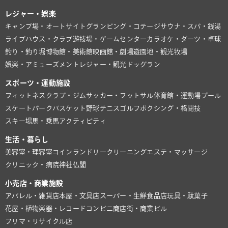
レジャー・娯楽
キャンプ場・オートサイト
グランピング・コテージ
サウナ・スパ・銭湯
ライブハウス・クラブ
遊技場・ゲームセンター
カラオケ・ダーツ・卓球
釣り・釣り堀
博物館・美術館
映画館・劇場
遊園地・観光牧場
娯楽・アミューズメント
レジャー・観光
ドッグラン
スポーツ・運動施設
フィットネスクラブ・ジム
サッカー・フットサル
体育館・運動場
プール
スケートパーク
バスケット
野球
テニス
ゴルフ
ボクシング・格闘技
スキー場
馬・乗馬
アクティビティ
生活・暮らし
美容室・理容室
コインランドリー
クリーニング
エステ・マッサージ
クリニック・病院
神社仏閣
小売店・商業施設
アパレル・雑貨店
本屋・文具店
スーパー・生鮮食品店
玩具・駄菓子
花屋・植物
楽器・レコード
コンビニ
商店街・商業ビル
フリマ・リサイクル店