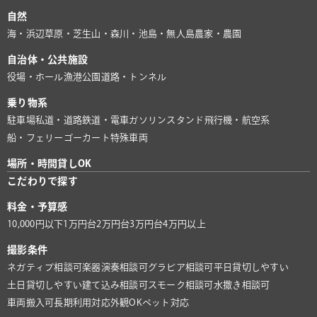
自然
海・浜辺
草原・芝生
山・森
川・池
島・無人島
農家・農園
自治体・公共施設
役場・ホール
漁港
公園
道路・トンネル
乗り物系
駐車場
私道・道路
鉄道・電車
ガソリンスタンド
飛行機・航空系
船・フェリー
ゴーカート
特殊車両
場所・時間貸しOK
こだわりで探す
料金・予算感
10,000円以下
1万円台
2万円台
3万円台
4万円以上
撮影条件
ネガティブ相談可
楽器演奏相談可
グラビア相談可
平日貸切しやすい
土日貸切しやすい
建て込み相談可
スモーク相談可
水撒き相談可
車両搬入可
長期利用対応
外観OK
ペット対応