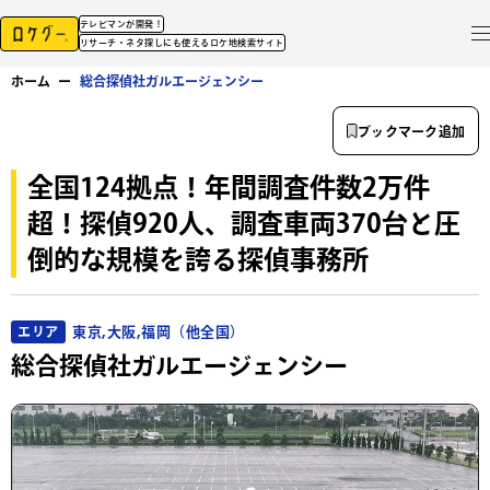
テレビマンが開発！
リサーチ・ネタ探しにも使えるロケ地検索サイト
ホーム
ー
総合探偵社ガルエージェンシー
ブックマーク追加
全国124拠点！年間調査件数2万件
超！探偵920人、調査車両370台と圧
倒的な規模を誇る探偵事務所
東京,大阪,福岡（他全国）
エリア
総合探偵社ガルエージェンシー