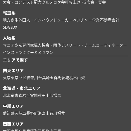
大会・コンテスト
駅舎グルメ
ロケ弁
打ち上げ・2次会・宴会
報道系
地方創生
外国人・インバウンド
メーカー
ベンチャー企業
不動産会社
SDGs
DX
人物系
マニアさん
専門家
職人
協会・団体
アスリート・チーム
コーディネーター
インストラクター
カメラマン
エリアで探す
関東エリア
東京
東京23区
神奈川
千葉
埼玉
群馬
茨城
栃木
山梨
北海道・東北エリア
北海道
青森
岩手
宮城
秋田
山形
福島
中部エリア
愛知
静岡
岐阜
長野
新潟
富山
石川
福井
関西エリア