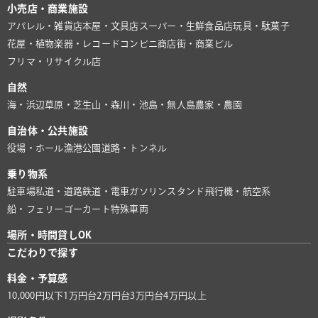
小売店・商業施設
アパレル・雑貨店
本屋・文具店
スーパー・生鮮食品店
玩具・駄菓子
花屋・植物
楽器・レコード
コンビニ
商店街・商業ビル
フリマ・リサイクル店
自然
海・浜辺
草原・芝生
山・森
川・池
島・無人島
農家・農園
自治体・公共施設
役場・ホール
漁港
公園
道路・トンネル
乗り物系
駐車場
私道・道路
鉄道・電車
ガソリンスタンド
飛行機・航空系
船・フェリー
ゴーカート
特殊車両
場所・時間貸しOK
こだわりで探す
料金・予算感
10,000円以下
1万円台
2万円台
3万円台
4万円以上