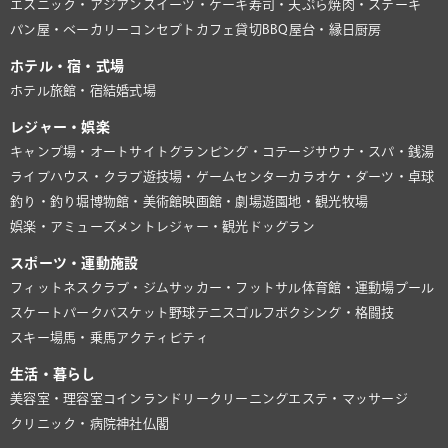
エスニック・アジアン
スイーツ・ケーキ
寿司・天ぷら
焼肉・ステーキ
パン屋・ベーカリー
コンセプトカフェ
貸切BBQ
屋台・縁日
厨房
ホテル・宿・式場
ホテル
旅館・宿
結婚式場
レジャー・娯楽
キャンプ場・オートサイト
グランピング・コテージ
サウナ・スパ・銭湯
ライブハウス・クラブ
遊技場・ゲームセンター
カラオケ・ダーツ・卓球
釣り・釣り堀
博物館・美術館
映画館・劇場
遊園地・観光牧場
娯楽・アミューズメント
レジャー・観光
ドッグラン
スポーツ・運動施設
フィットネスクラブ・ジム
サッカー・フットサル
体育館・運動場
プール
スケートパーク
バスケット
野球
テニス
ゴルフ
ボクシング・格闘技
スキー場
馬・乗馬
アクティビティ
生活・暮らし
美容室・理容室
コインランドリー
クリーニング
エステ・マッサージ
クリニック・病院
神社仏閣