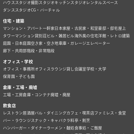
ハウススタジオ
撮影スタジオ
キッチンスタジオ
レンタルスペース
ダンススタジオ
CG・バーチャル
住宅・建築
マンション・アパート
一軒家
日本家屋・古民家・和室
豪邸・邸宅
屋上
タワーマンション
貸別荘
ビル・雑居ビル
海外風の住宅
洋館・レトロ建築
庭園・日本庭園
空き家・空き地
車庫・ガレージ
エレベーター
廊下・共用部
階段・非常階段
オフィス・学校
オフィス・事務所
オフィスラウンジ
貸し会議室
学校・大学
保育園・子ども園
倉庫・工場・廃墟
工場・工房
倉庫・コンテナ
廃墟・廃屋
飲食店
レストラン
居酒屋
バル・ダイニング
カフェ・喫茶店
ファミレス・食堂
バー・ラウンジ
スナック・キャバクラ
料亭・割烹
ハンバーガー・ダイナー
ラーメン・麺処
食事処・ご飯屋