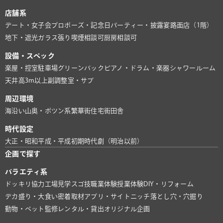
店舗系
デート・女子会
プロポーズ・記念日
パーティー・披露宴
路面店（1階）
地下・遮光
ガラス張り
喫煙相談可
厨房相談可
設備・スペック
楽屋・控室
駐車場
グリーンバック
ピアノ・ドラム・楽器
シャワールーム
天井高3m以上
副調整室・サブ
周辺環境
海沿い
山奥・ポツン系
繁華街
住宅街
田舎
時代設定
大正・昭和
平成・平成初期
時代劇（明治以前）
企画で探す
バラエティ系
ドッキリ協力
工場見学
スゴ技
職業体験
授業体験
DIY・リフォーム
デカ盛り・大食い
密着取材
アプリ・サイト
ニッチ
落とし穴・穴掘り
動物・ペット
監修
レンタル・貸出
オリジナル企画