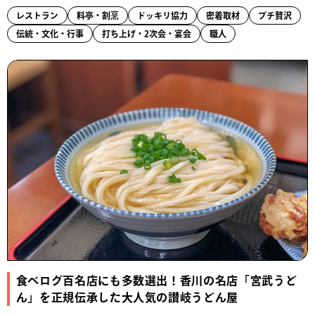
レストラン
料亭・割烹
ドッキリ協力
密着取材
プチ贅沢
伝統・文化・行事
打ち上げ・2次会・宴会
職人
食べログ百名店にも多数選出！香川の名店「宮武うど
ん」を正規伝承した大人気の讃岐うどん屋