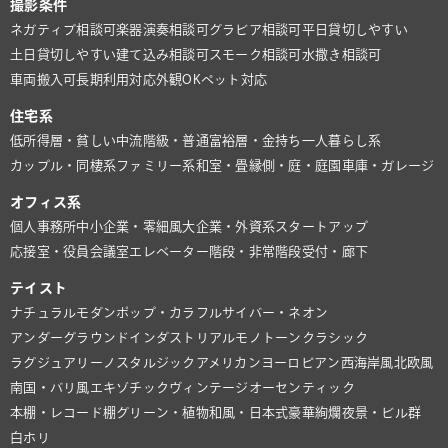
撮影条件
ネガティブ相談可
楽器演奏相談可
グラビア相談可
平日貸切しやすい
土日貸切しやすい
建て込み相談可
スモーク相談可
水撒き相談可
車両搬入可
長期利用対応
外観OK
ペット対応
住宅系
低所得層・貧しい
中流階級・普通
富裕層・金持ち
一人暮らし系
カップル・同棲系
ファミリー系
和室・畳
縁側・庭・庭園
車庫・ガレージ
オフィス系
個人事務所
中小企業・零細風
大企業・外資系
スタートアップ
応接室・役員会議室
エレベーター
階段・非常階段
受付・廊下
テイスト
ナチュラル
モダン
ポップ・カラフル
サイバー・ネオン
アンダーグラウンド
インダストリアル
モノトーン
クラシック
ラグジュアリー
ノスタルジック
アメリカン
ヨーロピアン
西海岸風
北欧風
南国・バリ風
エキゾチック
ヴィンテージ
オーセンティック
本棚・レコード棚
グリーン・植物
和風・日本式
豪華絢爛
夜景・ビル群
白ホリ