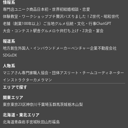
情報系
専門店
ユニーク商品
日本初・世界初
結婚相談・恋愛
体験教室・ワークショップ
プチ贅沢
バズりました！
Z世代・昭和世代
老舗（創業100年以上）
ご当地グルメ
伝統・文化・行事
ChatGPT
大会・コンテスト
駅舎グルメ
ロケ弁
打ち上げ・2次会・宴会
報道系
地方創生
外国人・インバウンド
メーカー
ベンチャー企業
不動産会社
SDGs
DX
人物系
マニアさん
専門家
職人
協会・団体
アスリート・チーム
コーディネーター
インストラクター
カメラマン
エリアで探す
関東エリア
東京
東京23区
神奈川
千葉
埼玉
群馬
茨城
栃木
山梨
北海道・東北エリア
北海道
青森
岩手
宮城
秋田
山形
福島