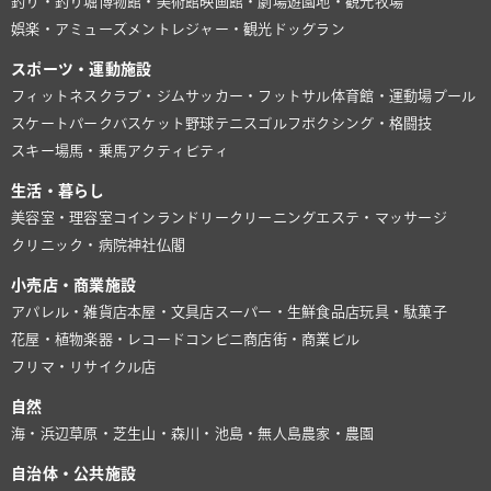
釣り・釣り堀
博物館・美術館
映画館・劇場
遊園地・観光牧場
娯楽・アミューズメント
レジャー・観光
ドッグラン
スポーツ・運動施設
フィットネスクラブ・ジム
サッカー・フットサル
体育館・運動場
プール
スケートパーク
バスケット
野球
テニス
ゴルフ
ボクシング・格闘技
スキー場
馬・乗馬
アクティビティ
生活・暮らし
美容室・理容室
コインランドリー
クリーニング
エステ・マッサージ
クリニック・病院
神社仏閣
小売店・商業施設
アパレル・雑貨店
本屋・文具店
スーパー・生鮮食品店
玩具・駄菓子
花屋・植物
楽器・レコード
コンビニ
商店街・商業ビル
フリマ・リサイクル店
自然
海・浜辺
草原・芝生
山・森
川・池
島・無人島
農家・農園
自治体・公共施設