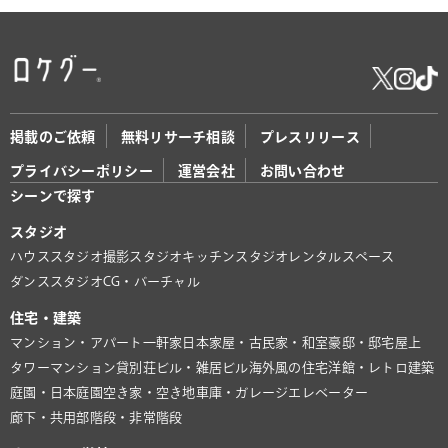
掲載のご依頼
無料リサーチ相談
プレスリリース
プライバシーポリシー
運営会社
お問い合わせ
シーンで探す
スタジオ
ハウススタジオ
撮影スタジオ
キッチンスタジオ
レンタルスペース
ダンススタジオ
CG・バーチャル
住宅・建築
マンション・アパート
一軒家
日本家屋・古民家・和室
豪邸・邸宅
屋上
タワーマンション
貸別荘
ビル・雑居ビル
海外風の住宅
洋館・レトロ建築
庭園・日本庭園
空き家・空き地
車庫・ガレージ
エレベーター
廊下・共用部
階段・非常階段