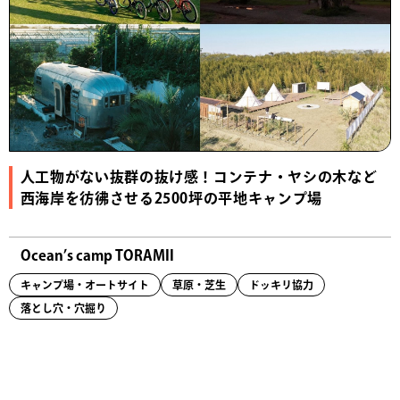
人工物がない抜群の抜け感！コンテナ・ヤシの木など
西海岸を彷彿させる2500坪の平地キャンプ場
Ocean’s camp TORAMII
キャンプ場・オートサイト
草原・芝生
ドッキリ協力
落とし穴・穴掘り