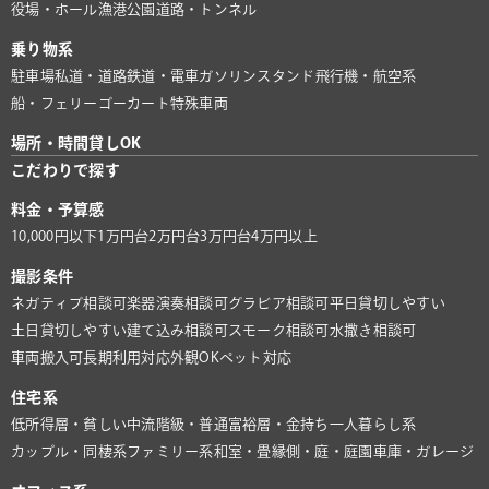
役場・ホール
漁港
公園
道路・トンネル
乗り物系
駐車場
私道・道路
鉄道・電車
ガソリンスタンド
飛行機・航空系
船・フェリー
ゴーカート
特殊車両
場所・時間貸しOK
こだわりで探す
料金・予算感
10,000円以下
1万円台
2万円台
3万円台
4万円以上
撮影条件
ネガティブ相談可
楽器演奏相談可
グラビア相談可
平日貸切しやすい
土日貸切しやすい
建て込み相談可
スモーク相談可
水撒き相談可
車両搬入可
長期利用対応
外観OK
ペット対応
住宅系
低所得層・貧しい
中流階級・普通
富裕層・金持ち
一人暮らし系
カップル・同棲系
ファミリー系
和室・畳
縁側・庭・庭園
車庫・ガレージ