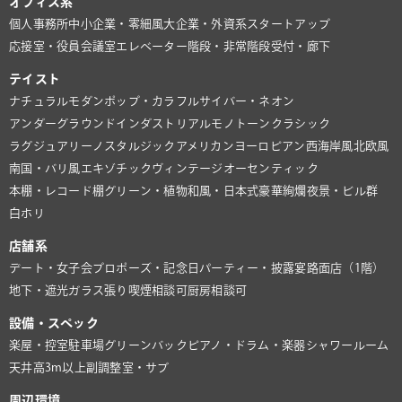
オフィス系
個人事務所
中小企業・零細風
大企業・外資系
スタートアップ
応接室・役員会議室
エレベーター
階段・非常階段
受付・廊下
テイスト
ナチュラル
モダン
ポップ・カラフル
サイバー・ネオン
アンダーグラウンド
インダストリアル
モノトーン
クラシック
ラグジュアリー
ノスタルジック
アメリカン
ヨーロピアン
西海岸風
北欧風
南国・バリ風
エキゾチック
ヴィンテージ
オーセンティック
本棚・レコード棚
グリーン・植物
和風・日本式
豪華絢爛
夜景・ビル群
白ホリ
店舗系
デート・女子会
プロポーズ・記念日
パーティー・披露宴
路面店（1階）
地下・遮光
ガラス張り
喫煙相談可
厨房相談可
設備・スペック
楽屋・控室
駐車場
グリーンバック
ピアノ・ドラム・楽器
シャワールーム
天井高3m以上
副調整室・サブ
周辺環境