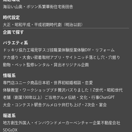
海沿い
山奥・ポツン系
繁華街
住宅街
田舎
時代設定
大正・昭和
平成・平成初期
時代劇（明治以前）
企画で探す
バラエティ系
ドッキリ協力
工場見学
スゴ技
職業体験
授業体験
DIY・リフォーム
デカ盛り・大食い
密着取材
アプリ・サイト
ニッチ
落とし穴・穴掘り
動物・ペット
監修
レンタル・貸出
オリジナル企画
情報系
専門店
ユニーク商品
日本初・世界初
結婚相談・恋愛
体験教室・ワークショップ
プチ贅沢
バズりました！
Z世代・昭和世代
老舗（創業100年以上）
ご当地グルメ
伝統・文化・行事
ChatGPT
大会・コンテスト
駅舎グルメ
ロケ弁
打ち上げ・2次会・宴会
報道系
地方創生
外国人・インバウンド
メーカー
ベンチャー企業
不動産会社
SDGs
DX