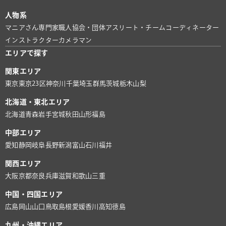
人物系
マニアさん
専門家
職人
協会・団体
アスリート・チーム
コーディネーター
インストラクター
カメラマン
エリアで探す
関東エリア
東京
東京23区
神奈川
千葉
埼玉
群馬
茨城
栃木
山梨
北海道・東北エリア
北海道
青森
岩手
宮城
秋田
山形
福島
中部エリア
愛知
静岡
岐阜
長野
新潟
富山
石川
福井
関西エリア
大阪
京都
奈良
兵庫
滋賀
和歌山
三重
中国・四国エリア
広島
岡山
山口
鳥取
島根
愛媛
香川
高知
徳島
九州・沖縄エリア