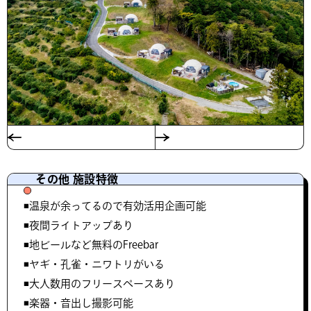
その他 施設特徴
◾️温泉が余ってるので有効活用企画可能
◾️夜間ライトアップあり
◾️地ビールなど無料のFreebar
◾️ヤギ・孔雀・ニワトリがいる
◾️大人数用のフリースペースあり
◾️楽器・音出し撮影可能