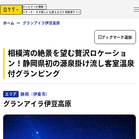
テレビマンが開発！
リサーチ・ネタ探しにも使えるロケ地検索サイト
ホーム
ー
グランアイラ伊豆高原
ブックマーク追加
相模湾の絶景を望む贅沢ロケーショ
ン！静岡県初の源泉掛け流し客室温泉
付グランピング
静岡（伊東市）
エリア
グランアイラ伊豆高原