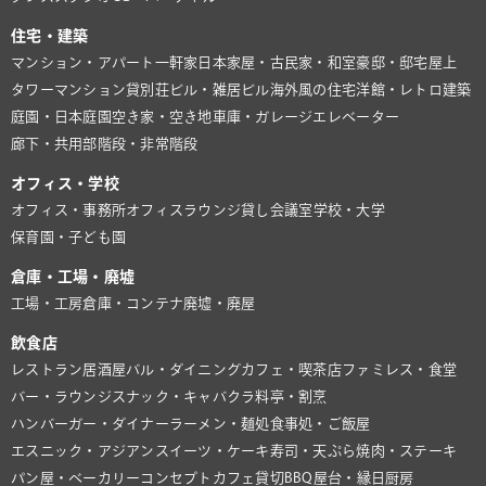
住宅・建築
マンション・アパート
一軒家
日本家屋・古民家・和室
豪邸・邸宅
屋上
タワーマンション
貸別荘
ビル・雑居ビル
海外風の住宅
洋館・レトロ建築
庭園・日本庭園
空き家・空き地
車庫・ガレージ
エレベーター
廊下・共用部
階段・非常階段
オフィス・学校
オフィス・事務所
オフィスラウンジ
貸し会議室
学校・大学
保育園・子ども園
倉庫・工場・廃墟
工場・工房
倉庫・コンテナ
廃墟・廃屋
飲食店
レストラン
居酒屋
バル・ダイニング
カフェ・喫茶店
ファミレス・食堂
バー・ラウンジ
スナック・キャバクラ
料亭・割烹
ハンバーガー・ダイナー
ラーメン・麺処
食事処・ご飯屋
エスニック・アジアン
スイーツ・ケーキ
寿司・天ぷら
焼肉・ステーキ
パン屋・ベーカリー
コンセプトカフェ
貸切BBQ
屋台・縁日
厨房