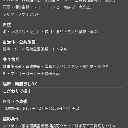
花屋・植物
楽器・レコード
コンビニ
商店街・商業ビル
フリマ・リサイクル店
自然
海・浜辺
草原・芝生
山・森
川・池
島・無人島
農家・農園
自治体・公共施設
役場・ホール
漁港
公園
道路・トンネル
乗り物系
駐車場
私道・道路
鉄道・電車
ガソリンスタンド
飛行機・航空系
船・フェリー
ゴーカート
特殊車両
場所・時間貸しOK
こだわりで探す
料金・予算感
10,000円以下
1万円台
2万円台
3万円台
4万円以上
撮影条件
ネガティブ相談可
楽器演奏相談可
グラビア相談可
平日貸切しやすい