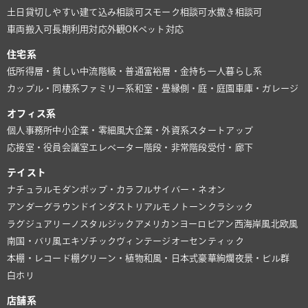
土日貸切しやすい
建て込み相談可
スモーク相談可
水撒き相談可
車両搬入可
長期利用対応
外観OK
ペット対応
住宅系
低所得層・貧しい
中流階級・普通
富裕層・金持ち
一人暮らし系
カップル・同棲系
ファミリー系
和室・畳
縁側・庭・庭園
車庫・ガレージ
オフィス系
個人事務所
中小企業・零細風
大企業・外資系
スタートアップ
応接室・役員会議室
エレベーター
階段・非常階段
受付・廊下
テイスト
ナチュラル
モダン
ポップ・カラフル
サイバー・ネオン
アンダーグラウンド
インダストリアル
モノトーン
クラシック
ラグジュアリー
ノスタルジック
アメリカン
ヨーロピアン
西海岸風
北欧風
南国・バリ風
エキゾチック
ヴィンテージ
オーセンティック
本棚・レコード棚
グリーン・植物
和風・日本式
豪華絢爛
夜景・ビル群
白ホリ
店舗系