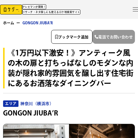
テレビマンが開発！
リサーチ・ネタ探しにも使えるロケ地検索サイト
ホーム
ー
GONGON JIUBA’R
ブックマーク追加
電話でお問い合わせ
《1万円以下激安！》アンティーク風
の木の扉と打ちっぱなしのモダンな内
装が隠れ家的雰囲気を醸し出す住宅街
にあるお洒落なダイニングバー
神奈川（横浜市）
エリア
GONGON JIUBA’R