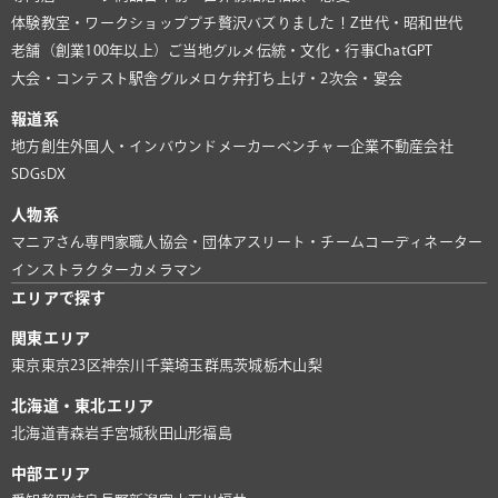
体験教室・ワークショップ
プチ贅沢
バズりました！
Z世代・昭和世代
老舗（創業100年以上）
ご当地グルメ
伝統・文化・行事
ChatGPT
大会・コンテスト
駅舎グルメ
ロケ弁
打ち上げ・2次会・宴会
報道系
地方創生
外国人・インバウンド
メーカー
ベンチャー企業
不動産会社
SDGs
DX
人物系
マニアさん
専門家
職人
協会・団体
アスリート・チーム
コーディネーター
インストラクター
カメラマン
エリアで探す
関東エリア
東京
東京23区
神奈川
千葉
埼玉
群馬
茨城
栃木
山梨
北海道・東北エリア
北海道
青森
岩手
宮城
秋田
山形
福島
中部エリア