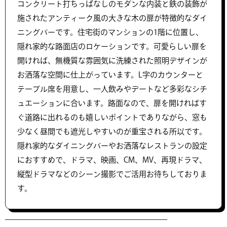
コンクリート打ちっぱなしのモダンな内装と鉄の装飾が
施されたアンティーク風の大きな木の扉が特徴的なダイ
ニングバーです。住宅街のマンションの1階に位置し、
隠れ家的な路面店のロケーションです。可愛らしい扉を
開ければ、無機質な雰囲気に洗練された照明デザインが
お洒落な空間に仕上がっています。L字のカウンターと
テーブル席を用意し、一人飲みやデートなど多彩なシチ
ュエーションに合います。路面なので、扉を開ければす
ぐ道路に出れるのも嬉しいポイントでありながら、窓も
少なく昼間でも遮光しやすいのが重宝される所以です。
隠れ家的なダイニングバーやお洒落なレストランの設定
におすすめで、ドラマ、映画、CM、MV、再現ドラマ、
縦型ドラマなどのシーン撮影でご活用お待ちしておりま
す。