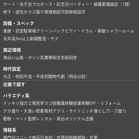
デート・女子会
プロポーズ・記念日
パーティー・披露宴
路面店（1階）
地下・遮光
ガラス張り
喫煙相談可
厨房相談可
設備・スペック
楽屋・控室
駐車場
グリーンバック
ピアノ・ドラム・楽器
シャワールーム
天井高3m以上
副調整室・サブ
周辺環境
海沿い
山奥・ポツン系
繁華街
住宅街
田舎
時代設定
大正・昭和
平成・平成初期
時代劇（明治以前）
企画で探す
バラエティ系
ドッキリ協力
工場見学
スゴ技
職業体験
授業体験
DIY・リフォーム
デカ盛り・大食い
密着取材
アプリ・サイト
ニッチ
落とし穴・穴掘り
動物・ペット
監修
レンタル・貸出
オリジナル企画
情報系
専門店
ユニーク商品
日本初・世界初
結婚相談・恋愛