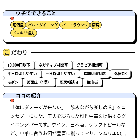
ウチでできること
居酒屋
バル・ダイニング
バー・ラウンジ
厨房
ドッキリ協力
こ
だわり
10,000円以下
ネガティブ相談可
グラビア相談可
平日貸切しやすい
土日貸切しやすい
長期利用対応
外観OK
モダン
路面店（1階）
厨房相談可
住宅街
ココの紹介
「体にダメージが来ない」「飲みながら楽しめる」をコ
ンセプトにした、工夫を凝らした創作中華を提供するダ
イニングバーです。ワイン、日本酒、クラフトビールな
ど、中華に合うお酒が豊富に揃っており、ソムリエの店