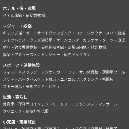
ホテル・宿・式場
ホテル
旅館・宿
結婚式場
レジャー・娯楽
キャンプ場・オートサイト
グランピング・コテージ
サウナ・スパ・銭湯
ライブハウス・クラブ
遊技場・ゲームセンター
カラオケ・ダーツ・卓球
釣り・釣り堀
博物館・美術館
映画館・劇場
遊園地・観光牧場
娯楽・アミューズメント
レジャー・観光
ドッグラン
スポーツ・運動施設
フィットネスクラブ・ジム
サッカー・フットサル
体育館・運動場
プール
スケートパーク
バスケット
野球
テニス
ゴルフ
ボクシング・格闘技
スキー場
馬・乗馬
アクティビティ
生活・暮らし
美容室・理容室
コインランドリー
クリーニング
エステ・マッサージ
クリニック・病院
神社仏閣
小売店・商業施設
アパレル・雑貨店
本屋・文具店
スーパー・生鮮食品店
玩具・駄菓子