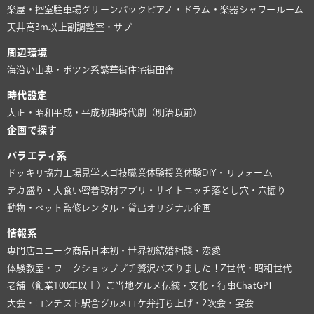
楽屋・控室
駐車場
グリーンバック
ピアノ・ドラム・楽器
シャワールーム
天井高3m以上
副調整室・サブ
周辺環境
海沿い
山奥・ポツン系
繁華街
住宅街
田舎
時代設定
大正・昭和
平成・平成初期
時代劇（明治以前）
企画で探す
バラエティ系
ドッキリ協力
工場見学
スゴ技
職業体験
授業体験
DIY・リフォーム
デカ盛り・大食い
密着取材
アプリ・サイト
ニッチ
落とし穴・穴掘り
動物・ペット
監修
レンタル・貸出
オリジナル企画
情報系
専門店
ユニーク商品
日本初・世界初
結婚相談・恋愛
体験教室・ワークショップ
プチ贅沢
バズりました！
Z世代・昭和世代
老舗（創業100年以上）
ご当地グルメ
伝統・文化・行事
ChatGPT
大会・コンテスト
駅舎グルメ
ロケ弁
打ち上げ・2次会・宴会