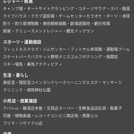
レジャー・娯楽
キャンプ場・オートサイト
グランピング・コテージ
サウナ・スパ・銭湯
ライブハウス・クラブ
遊技場・ゲームセンター
カラオケ・ダーツ・卓球
釣り・釣り堀
博物館・美術館
映画館・劇場
遊園地・観光牧場
娯楽・アミューズメント
レジャー・観光
ドッグラン
スポーツ・運動施設
フィットネスクラブ・ジム
サッカー・フットサル
体育館・運動場
プール
スケートパーク
バスケット
野球
テニス
ゴルフ
ボクシング・格闘技
スキー場
馬・乗馬
アクティビティ
生活・暮らし
美容室・理容室
コインランドリー
クリーニング
エステ・マッサージ
クリニック・病院
神社仏閣
小売店・商業施設
アパレル・雑貨店
本屋・文具店
スーパー・生鮮食品店
玩具・駄菓子
花屋・植物
楽器・レコード
コンビニ
商店街・商業ビル
フリマ・リサイクル店