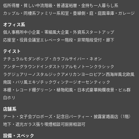
低所得層・貧しい
中流階級・普通
富裕層・金持ち
一人暮らし系
カップル・同棲系
ファミリー系
和室・畳
縁側・庭・庭園
車庫・ガレージ
オフィス系
個人事務所
中小企業・零細風
大企業・外資系
スタートアップ
応接室・役員会議室
エレベーター
階段・非常階段
受付・廊下
テイスト
ナチュラル
モダン
ポップ・カラフル
サイバー・ネオン
アンダーグラウンド
インダストリアル
モノトーン
クラシック
ラグジュアリー
ノスタルジック
アメリカン
ヨーロピアン
西海岸風
北欧風
南国・バリ風
エキゾチック
ヴィンテージ
オーセンティック
本棚・レコード棚
グリーン・植物
和風・日本式
豪華絢爛
夜景・ビル群
白ホリ
店舗系
デート・女子会
プロポーズ・記念日
パーティー・披露宴
路面店（1階）
地下・遮光
ガラス張り
喫煙相談可
厨房相談可
設備・スペック