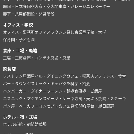
庭園・日本庭園
空き家・空き地
車庫・ガレージ
エレベーター
廊下・共用部
階段・非常階段
オフィス・学校
オフィス・事務所
オフィスラウンジ
貸し会議室
学校・大学
保育園・子ども園
倉庫・工場・廃墟
工場・工房
倉庫・コンテナ
廃墟・廃屋
飲食店
レストラン
居酒屋
バル・ダイニング
カフェ・喫茶店
ファミレス・食堂
バー・ラウンジ
スナック・キャバクラ
料亭・割烹
ハンバーガー・ダイナー
ラーメン・麺処
食事処・ご飯屋
エスニック・アジアン
スイーツ・ケーキ
寿司・天ぷら
焼肉・ステーキ
パン屋・ベーカリー
コンセプトカフェ
貸切BBQ
屋台・縁日
厨房
ホテル・宿・式場
ホテル
旅館・宿
結婚式場