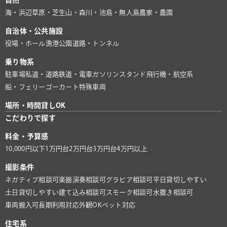
自然
海・浜辺
草原・芝生
山・森
川・池
島・無人島
農家・農園
自治体・公共施設
役場・ホール
漁港
公園
道路・トンネル
乗り物系
駐車場
私道・道路
鉄道・電車
ガソリンスタンド
飛行機・航空系
船・フェリー
ゴーカート
特殊車両
場所・時間貸しOK
こだわりで探す
料金・予算感
10,000円以下
1万円台
2万円台
3万円台
4万円以上
撮影条件
ネガティブ相談可
楽器演奏相談可
グラビア相談可
平日貸切しやすい
土日貸切しやすい
建て込み相談可
スモーク相談可
水撒き相談可
車両搬入可
長期利用対応
外観OK
ペット対応
住宅系