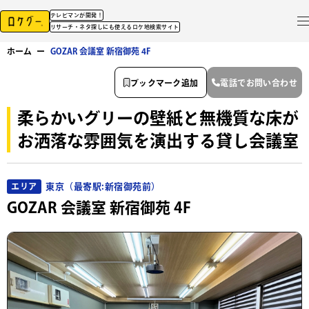
テレビマンが開発！
リサーチ・ネタ探しにも使えるロケ地検索サイト
ホーム
ー
GOZAR 会議室 新宿御苑 4F
ブックマーク追加
電話でお問い合わせ
柔らかいグリーの壁紙と無機質な床が
お洒落な雰囲気を演出する貸し会議室
東京（最寄駅:新宿御苑前）
エリア
GOZAR 会議室 新宿御苑 4F