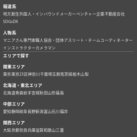
報道系
地方創生
外国人・インバウンド
メーカー
ベンチャー企業
不動産会社
SDGs
DX
人物系
マニアさん
専門家
職人
協会・団体
アスリート・チーム
コーディネーター
インストラクター
カメラマン
エリアで探す
関東エリア
東京
東京23区
神奈川
千葉
埼玉
群馬
茨城
栃木
山梨
北海道・東北エリア
北海道
青森
岩手
宮城
秋田
山形
福島
中部エリア
愛知
静岡
岐阜
長野
新潟
富山
石川
福井
関西エリア
大阪
京都
奈良
兵庫
滋賀
和歌山
三重