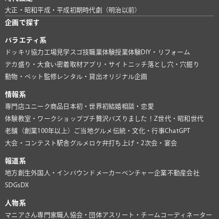
大正・昭和
平成・平成初期
時代劇（明治以前）
企画で探す
バラエティ系
ドッキリ協力
工場見学
スゴ技
職業体験
授業体験
DIY・リフォーム
デカ盛り・大食い
密着取材
アプリ・サイト
ニッチ
落とし穴・穴掘り
動物・ペット
監修
レンタル・貸出
オリジナル企画
情報系
専門店
ユニーク商品
日本初・世界初
結婚相談・恋愛
体験教室・ワークショップ
プチ贅沢
バズりました！
Z世代・昭和世代
老舗（創業100年以上）
ご当地グルメ
伝統・文化・行事
ChatGPT
大会・コンテスト
駅舎グルメ
ロケ弁
打ち上げ・2次会・宴会
報道系
地方創生
外国人・インバウンド
メーカー
ベンチャー企業
不動産会社
SDGs
DX
人物系
マニアさん
専門家
職人
協会・団体
アスリート・チーム
コーディネーター