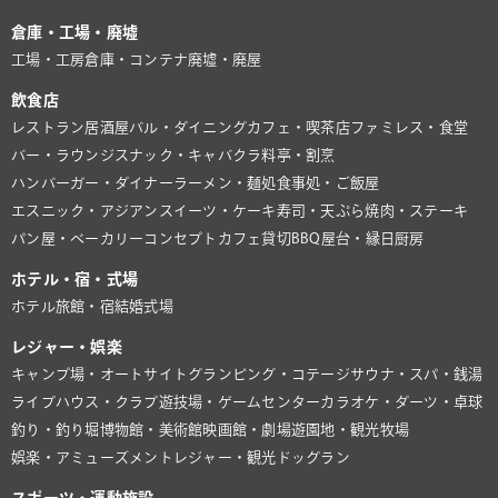
倉庫・工場・廃墟
工場・工房
倉庫・コンテナ
廃墟・廃屋
飲食店
レストラン
居酒屋
バル・ダイニング
カフェ・喫茶店
ファミレス・食堂
バー・ラウンジ
スナック・キャバクラ
料亭・割烹
ハンバーガー・ダイナー
ラーメン・麺処
食事処・ご飯屋
エスニック・アジアン
スイーツ・ケーキ
寿司・天ぷら
焼肉・ステーキ
パン屋・ベーカリー
コンセプトカフェ
貸切BBQ
屋台・縁日
厨房
ホテル・宿・式場
ホテル
旅館・宿
結婚式場
レジャー・娯楽
キャンプ場・オートサイト
グランピング・コテージ
サウナ・スパ・銭湯
ライブハウス・クラブ
遊技場・ゲームセンター
カラオケ・ダーツ・卓球
釣り・釣り堀
博物館・美術館
映画館・劇場
遊園地・観光牧場
娯楽・アミューズメント
レジャー・観光
ドッグラン
スポーツ・運動施設