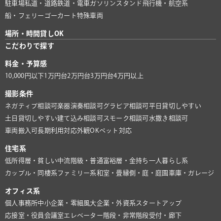
駐車場
私道・道路
鉄道・電車
ガソリンスタンド
飛行機・航空系
船・フェリー
ゴーカート
特殊車両
場所・時間貸しOK
こだわりで探す
料金・予算感
10,000円以下
1万円台
2万円台
3万円台
4万円以上
撮影条件
ネガティブ相談可
楽器演奏相談可
グラビア相談可
平日貸切しやすい
土日貸切しやすい
建て込み相談可
スモーク相談可
水撒き相談可
車両搬入可
長期利用対応
外観OK
ペット対応
住宅系
低所得層・貧しい
中流階級・普通
富裕層・金持ち
一人暮らし系
カップル・同棲系
ファミリー系
和室・畳
縁側・庭・庭園
車庫・ガレージ
オフィス系
個人事務所
中小企業・零細風
大企業・外資系
スタートアップ
応接室・役員会議室
エレベーター
階段・非常階段
受付・廊下