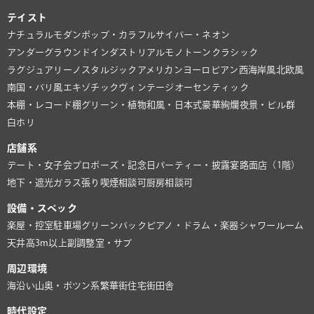
テイスト
ナチュラル
モダン
ポップ・カラフル
サイバー・ネオン
アンダーグラウンド
インダストリアル
モノトーン
クラシック
ラグジュアリー
ノスタルジック
アメリカン
ヨーロピアン
西海岸風
北欧風
南国・バリ風
エキゾチック
ヴィンテージ
オーセンティック
本棚・レコード棚
グリーン・植物
和風・日本式
豪華絢爛
夜景・ビル群
白ホリ
店舗系
デート・女子会
プロポーズ・記念日
パーティー・披露宴
路面店（1階）
地下・遮光
ガラス張り
喫煙相談可
厨房相談可
設備・スペック
楽屋・控室
駐車場
グリーンバック
ピアノ・ドラム・楽器
シャワールーム
天井高3m以上
副調整室・サブ
周辺環境
海沿い
山奥・ポツン系
繁華街
住宅街
田舎
時代設定