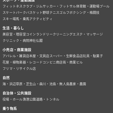
フィットネスクラブ・ジム
サッカー・フットサル
体育館・運動場
プール
スケートパーク
バスケット
野球
テニス
ゴルフ
ボクシング・格闘技
スキー場
馬・乗馬
アクティビティ
生活・暮らし
美容室・理容室
コインランドリー
クリーニング
エステ・マッサージ
クリニック・病院
神社仏閣
小売店・商業施設
アパレル・雑貨店
本屋・文具店
スーパー・生鮮食品店
玩具・駄菓子
花屋・植物
楽器・レコード
コンビニ
商店街・商業ビル
フリマ・リサイクル店
自然
海・浜辺
草原・芝生
山・森
川・池
島・無人島
農家・農園
自治体・公共施設
役場・ホール
漁港
公園
道路・トンネル
乗り物系