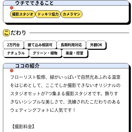
ウチでできること
撮影スタジオ
ドッキリ協力
カメラマン
こ
だわり
2万円台
建て込み相談可
長期利用対応
外観OK
ナチュラル
グリーン・植物
楽屋・控室
ココの紹介
フローリスト監修、緑がいっぱいで自然光あふれる温室
をはじめとして、ここでしか撮影できないオリジナルの
スタジオセットが7つ集まる撮影スタジオです。飾りす
ぎないシンプルな美しさで、洗練されたこだわりのある
ウェディングフォトに人気です！
【撮影料金】