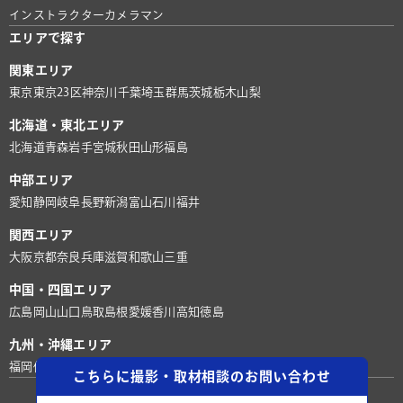
インストラクター
カメラマン
エリアで探す
関東エリア
東京
東京23区
神奈川
千葉
埼玉
群馬
茨城
栃木
山梨
北海道・東北エリア
北海道
青森
岩手
宮城
秋田
山形
福島
中部エリア
愛知
静岡
岐阜
長野
新潟
富山
石川
福井
関西エリア
大阪
京都
奈良
兵庫
滋賀
和歌山
三重
中国・四国エリア
広島
岡山
山口
鳥取
島根
愛媛
香川
高知
徳島
九州・沖縄エリア
福岡
佐賀
長崎
熊本
大分
宮崎
鹿児島
沖縄
こちらに撮影・取材相談のお問い合わせ