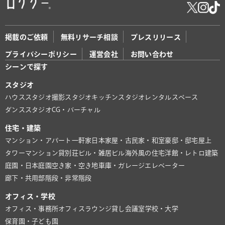
掲載のご依頼
無料リサーチ相談
プレスリリース
プライバシーポリシー
運営会社
お問い合わせ
シーンで探す
スタジオ
ハウススタジオ
撮影スタジオ
キッチンスタジオ
レンタルスペース
ダンススタジオ
CG・バーチャル
住宅・建築
マンション・アパート
一軒家
日本家屋・古民家・和室
豪邸・邸宅
屋上
タワーマンション
貸別荘
ビル・雑居ビル
海外風の住宅
洋館・レトロ建築
庭園・日本庭園
空き家・空き地
車庫・ガレージ
エレベーター
廊下・共用部
階段・非常階段
オフィス・学校
オフィス・事務所
オフィスラウンジ
貸し会議室
学校・大学
保育園・子ども園