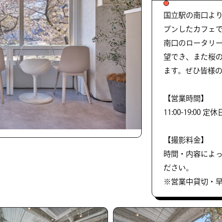
国立駅の南口より
プンしたカフェ
南口のロータリ
望でき、また桜
ます。ぜひ皆様
【営業時間】
11:00-19:00 定
【撮影料金】
時間・内容によ
ださい。
※営業中貸切・