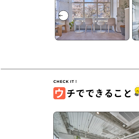
ウ
チでできること