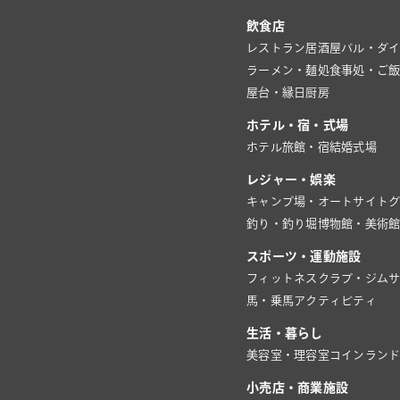
飲食店
レストラン
居酒屋
バル・ダ
ラーメン・麺処
食事処・ご
屋台・縁日
厨房
ホテル・宿・式場
ホテル
旅館・宿
結婚式場
レジャー・娯楽
キャンプ場・オートサイト
釣り・釣り堀
博物館・美術
スポーツ・運動施設
フィットネスクラブ・ジム
馬・乗馬
アクティビティ
生活・暮らし
美容室・理容室
コインラン
小売店・商業施設