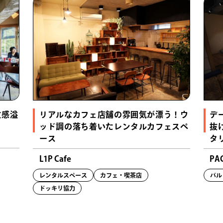
放感溢
リアルなカフェ店舗の雰囲気が漂う！ウ
デ
）
ッド調の落ち着いたレンタルカフェスペ
抜
ース
タ
L1P Cafe
PAC
レンタルスペース
カフェ・喫茶店
バル
ドッキリ協力