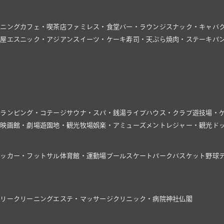
イニング
カフェ・喫茶店
ファミレス・食堂
バー・ラウンジ
スナック・キャバ
飯屋
エスニック・アジアン
スイーツ・ケーキ
寿司・天ぷら
焼肉・ステーキ
パ
グランピング・コテージ
サウナ・スパ・銭湯
ライブハウス・クラブ
遊技場・
館
映画館・劇場
遊園地・観光牧場
娯楽・アミューズメント
レジャー・観光
ド
サッカー・フットサル
体育館・運動場
プール
スケートパーク
バスケット
野球
ドリー
クリーニング
エステ・マッサージ
クリニック・病院
神社仏閣