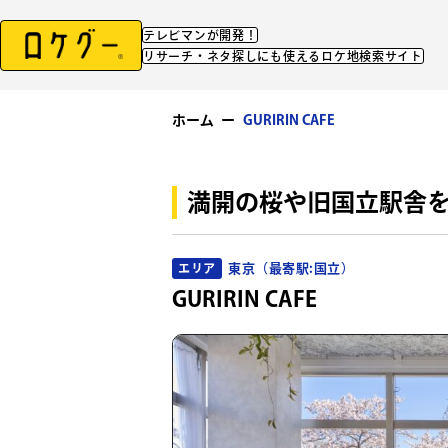
テレビマンが開発！
リサーチ・ネタ探しにも使えるロケ地検索サイト
ホーム
ー
GURIRIN CAFE
満開の桜や旧国立駅舎
東京（最寄駅:国立）
エリア
GURIRIN CAFE