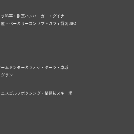
クラ
料亭・割烹
ハンバーガー・ダイナー
ン屋・ベーカリー
コンセプトカフェ
貸切BBQ
ゲームセンター
カラオケ・ダーツ・卓球
ッグラン
テニス
ゴルフ
ボクシング・格闘技
スキー場