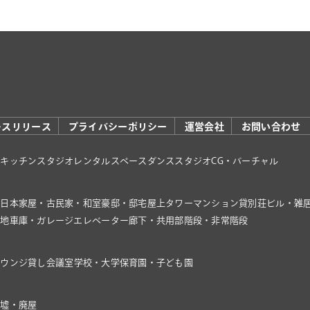
レスリリース
プライバシーポリシー
運営会社
お問い合わせ
オ
キッチンスタジオ
レンタルスペース
ダンススタジオ
CG・バーチャル
家
日本家屋・古民家・和室
豪邸・邸宅
屋上
タワーマンション
貸別荘
ビル・雑
き地
車庫・ガレージ
エレベーター
廊下・共用部
階段・非常階段
ラウンジ
貸し会議室
学校・大学
保育園・子ども園
廃墟・廃屋