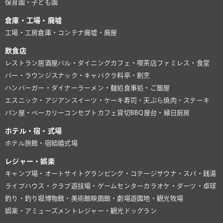
保育園・子ども園
倉庫・工場・廃墟
工場・工房
倉庫・コンテナ
廃墟・廃屋
飲食店
レストラン
居酒屋
バル・ダイニング
カフェ・喫茶店
ファミレス・食堂
バー・ラウンジ
スナック・キャバクラ
料亭・割烹
ハンバーガー・ダイナー
ラーメン・麺処
食事処・ご飯屋
エスニック・アジアン
スイーツ・ケーキ
寿司・天ぷら
焼肉・ステーキ
パン屋・ベーカリー
コンセプトカフェ
貸切BBQ
屋台・縁日
厨房
ホテル・宿・式場
ホテル
旅館・宿
結婚式場
レジャー・娯楽
キャンプ場・オートサイト
グランピング・コテージ
サウナ・スパ・銭湯
ライブハウス・クラブ
遊技場・ゲームセンター
カラオケ・ダーツ・卓球
釣り・釣り堀
博物館・美術館
映画館・劇場
遊園地・観光牧場
娯楽・アミューズメント
レジャー・観光
ドッグラン