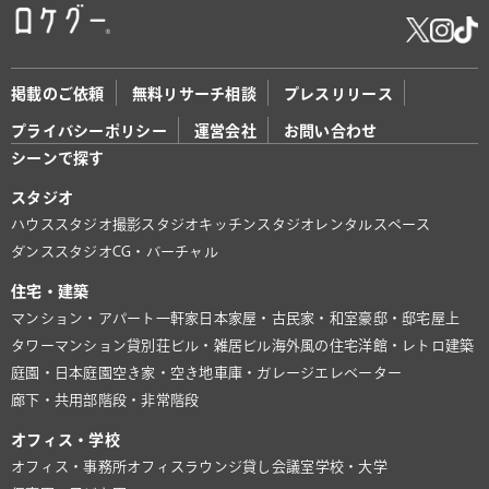
掲載のご依頼
無料リサーチ相談
プレスリリース
プライバシーポリシー
運営会社
お問い合わせ
シーンで探す
スタジオ
ハウススタジオ
撮影スタジオ
キッチンスタジオ
レンタルスペース
ダンススタジオ
CG・バーチャル
住宅・建築
マンション・アパート
一軒家
日本家屋・古民家・和室
豪邸・邸宅
屋上
タワーマンション
貸別荘
ビル・雑居ビル
海外風の住宅
洋館・レトロ建築
庭園・日本庭園
空き家・空き地
車庫・ガレージ
エレベーター
廊下・共用部
階段・非常階段
オフィス・学校
オフィス・事務所
オフィスラウンジ
貸し会議室
学校・大学