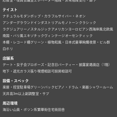
応接室・役員会議室
エレベーター
階段・非常階段
受付・廊下
テイスト
ナチュラル
モダン
ポップ・カラフル
サイバー・ネオン
アンダーグラウンド
インダストリアル
モノトーン
クラシック
ラグジュアリー
ノスタルジック
アメリカン
ヨーロピアン
西海岸風
北欧風
南国・バリ風
エキゾチック
ヴィンテージ
オーセンティック
本棚・レコード棚
グリーン・植物
和風・日本式
豪華絢爛
夜景・ビル群
白ホリ
店舗系
デート・女子会
プロポーズ・記念日
パーティー・披露宴
路面店（1階）
地下・遮光
ガラス張り
喫煙相談可
厨房相談可
設備・スペック
楽屋・控室
駐車場
グリーンバック
ピアノ・ドラム・楽器
シャワールーム
天井高3m以上
副調整室・サブ
周辺環境
海沿い
山奥・ポツン系
繁華街
住宅街
田舎