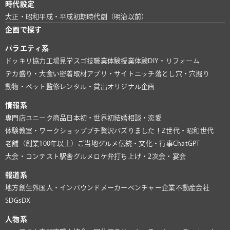
時代設定
大正・昭和
平成・平成初期
時代劇（明治以前）
企画で探す
バラエティ系
ドッキリ協力
工場見学
スゴ技
職業体験
授業体験
DIY・リフォーム
デカ盛り・大食い
密着取材
アプリ・サイト
ニッチ
落とし穴・穴掘り
動物・ペット
監修
レンタル・貸出
オリジナル企画
情報系
専門店
ユニーク商品
日本初・世界初
結婚相談・恋愛
体験教室・ワークショップ
プチ贅沢
バズりました！
Z世代・昭和世代
老舗（創業100年以上）
ご当地グルメ
伝統・文化・行事
ChatGPT
大会・コンテスト
駅舎グルメ
ロケ弁
打ち上げ・2次会・宴会
報道系
地方創生
外国人・インバウンド
メーカー
ベンチャー企業
不動産会社
SDGs
DX
人物系