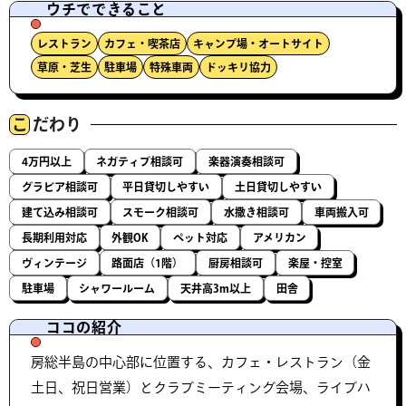
ウチでできること
レストラン
カフェ・喫茶店
キャンプ場・オートサイト
草原・芝生
駐車場
特殊車両
ドッキリ協力
こ
だわり
4万円以上
ネガティブ相談可
楽器演奏相談可
グラビア相談可
平日貸切しやすい
土日貸切しやすい
建て込み相談可
スモーク相談可
水撒き相談可
車両搬入可
長期利用対応
外観OK
ペット対応
アメリカン
ヴィンテージ
路面店（1階）
厨房相談可
楽屋・控室
駐車場
シャワールーム
天井高3m以上
田舎
ココの紹介
房総半島の中心部に位置する、カフェ・レストラン（金
土日、祝日営業）とクラブミーティング会場、ライブハ