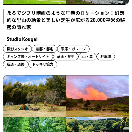
まるでジブリ映画のような圧巻のロケーション！幻想
的な里山の絶景と美しい芝生が広がる20,000平米の秘
密の隠れ家
Studio Kougai
撮影スタジオ
豪邸・邸宅
車庫・ガレージ
キャンプ場・オートサイト
草原・芝生
山・森
駐車場
私道・道路
ドッキリ協力