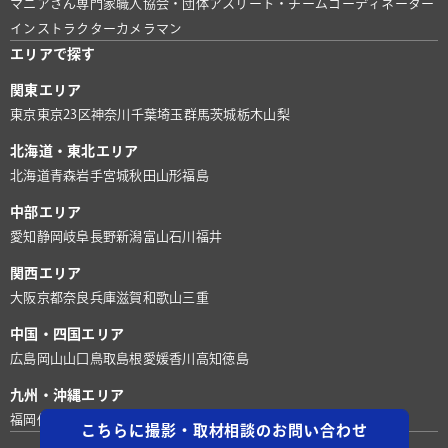
マニアさん
専門家
職人
協会・団体
アスリート・チーム
コーディネーター
インストラクター
カメラマン
エリアで探す
関東エリア
東京
東京23区
神奈川
千葉
埼玉
群馬
茨城
栃木
山梨
北海道・東北エリア
北海道
青森
岩手
宮城
秋田
山形
福島
中部エリア
愛知
静岡
岐阜
長野
新潟
富山
石川
福井
関西エリア
大阪
京都
奈良
兵庫
滋賀
和歌山
三重
中国・四国エリア
広島
岡山
山口
鳥取
島根
愛媛
香川
高知
徳島
九州・沖縄エリア
福岡
佐賀
長崎
熊本
大分
宮崎
鹿児島
沖縄
こちらに撮影・取材相談のお問い合わせ