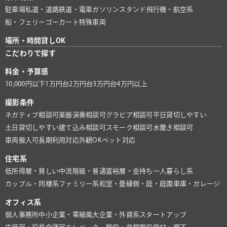
駐車場
私道・道路
鉄道・電車
ガソリンスタンド
飛行機・航空系
船・フェリー
ゴーカート
特殊車両
場所・時間貸しOK
こだわりで探す
料金・予算感
10,000円以下
1万円台
2万円台
3万円台
4万円以上
撮影条件
ネガティブ相談可
楽器演奏相談可
グラビア相談可
平日貸切しやすい
土日貸切しやすい
建て込み相談可
スモーク相談可
水撒き相談可
車両搬入可
長期利用対応
外観OK
ペット対応
住宅系
低所得層・貧しい
中流階級・普通
富裕層・金持ち
一人暮らし系
カップル・同棲系
ファミリー系
和室・畳
縁側・庭・庭園
車庫・ガレージ
オフィス系
個人事務所
中小企業・零細風
大企業・外資系
スタートアップ