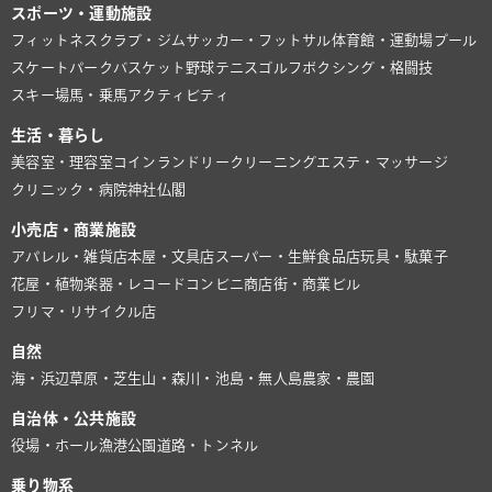
スポーツ・運動施設
フィットネスクラブ・ジム
サッカー・フットサル
体育館・運動場
プール
スケートパーク
バスケット
野球
テニス
ゴルフ
ボクシング・格闘技
スキー場
馬・乗馬
アクティビティ
生活・暮らし
美容室・理容室
コインランドリー
クリーニング
エステ・マッサージ
クリニック・病院
神社仏閣
小売店・商業施設
アパレル・雑貨店
本屋・文具店
スーパー・生鮮食品店
玩具・駄菓子
花屋・植物
楽器・レコード
コンビニ
商店街・商業ビル
フリマ・リサイクル店
自然
海・浜辺
草原・芝生
山・森
川・池
島・無人島
農家・農園
自治体・公共施設
役場・ホール
漁港
公園
道路・トンネル
乗り物系