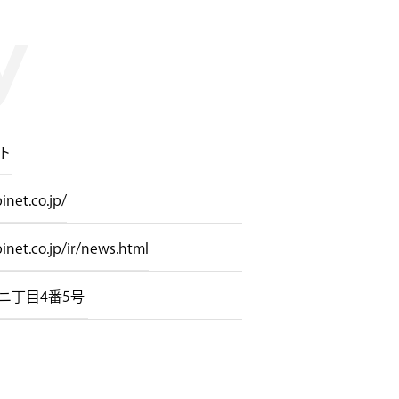
ト
net.co.jp/
net.co.jp/ir/news.html
丁目4番5号 ​