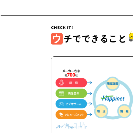
ウ
チでできること