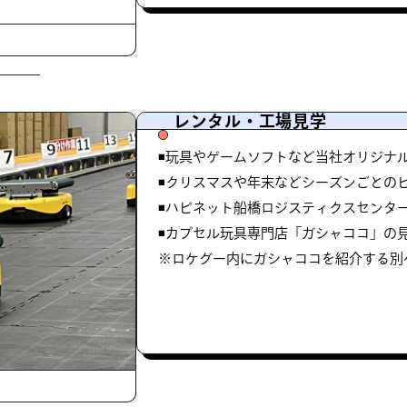
レンタル・工場見学
◾️玩具やゲームソフトなど当社オリジナ
◾️クリスマスや年末などシーズンごとの
◾️ハピネット船橋ロジスティクスセンタ
◾️カプセル玩具専門店「ガシャココ」の
※ロケグー内にガシャココを紹介する別