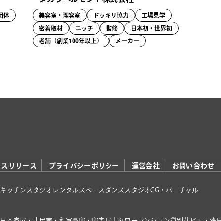
団体
美容室・理容室
ドッキリ協力
工場見学
密着取材
ニッチ
監修
日本初・世界初
老舗（創業100年以上）
メーカー
レスリリース
プライバシーポリシー
運営会社
お問い合わせ
オ
キッチンスタジオ
レンタルスペース
ダンススタジオ
CG・バーチャル
家
日本家屋・古民家・和室
豪邸・邸宅
屋上
タワーマンション
貸別荘
ビル・雑