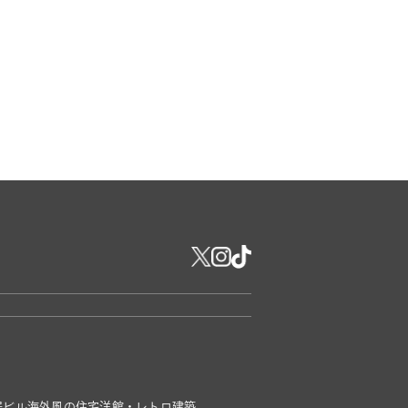
居ビル
海外風の住宅
洋館・レトロ建築