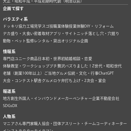
大正・昭和
平成・平成初期
時代劇（明治以前）
企画で探す
バラエティ系
ドッキリ協力
工場見学
スゴ技
職業体験
授業体験
DIY・リフォーム
デカ盛り・大食い
密着取材
アプリ・サイト
ニッチ
落とし穴・穴掘り
動物・ペット
監修
レンタル・貸出
オリジナル企画
情報系
専門店
ユニーク商品
日本初・世界初
結婚相談・恋愛
体験教室・ワークショップ
プチ贅沢
バズりました！
Z世代・昭和世代
老舗（創業100年以上）
ご当地グルメ
伝統・文化・行事
ChatGPT
大会・コンテスト
駅舎グルメ
ロケ弁
打ち上げ・2次会・宴会
報道系
地方創生
外国人・インバウンド
メーカー
ベンチャー企業
不動産会社
SDGs
DX
人物系
マニアさん
専門家
職人
協会・団体
アスリート・チーム
コーディネーター
インストラクター
カメラマン