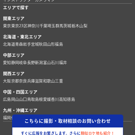
エリアで探す
関東エリア
東京
東京23区
神奈川
千葉
埼玉
群馬
茨城
栃木
山梨
北海道・東北エリア
北海道
青森
岩手
宮城
秋田
山形
福島
中部エリア
愛知
静岡
岐阜
長野
新潟
富山
石川
福井
関西エリア
大阪
京都
奈良
兵庫
滋賀
和歌山
三重
中国・四国エリア
広島
岡山
山口
鳥取
島根
愛媛
香川
高知
徳島
九州・沖縄エリア
福岡
佐賀
長崎
熊本
大分
宮崎
鹿児島
沖縄
こちらに撮影・取材相談のお問い合わせ
©株式会社ロケグー
すぐに広報をお繋ぎします。さらに
類似ロケ地も紹介！