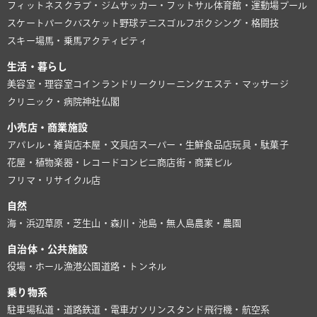
フィットネスクラブ・ジム
サッカー・フットサル
体育館・運動場
プール
スケートパーク
バスケット
野球
テニス
ゴルフ
ボクシング・格闘技
スキー場
馬・乗馬
アクティビティ
生活・暮らし
美容室・理容室
コインランドリー
クリーニング
エステ・マッサージ
クリニック・病院
神社仏閣
小売店・商業施設
アパレル・雑貨店
本屋・文具店
スーパー・生鮮食品店
玩具・駄菓子
花屋・植物
楽器・レコード
コンビニ
商店街・商業ビル
フリマ・リサイクル店
自然
海・浜辺
草原・芝生
山・森
川・池
島・無人島
農家・農園
自治体・公共施設
役場・ホール
漁港
公園
道路・トンネル
乗り物系
駐車場
私道・道路
鉄道・電車
ガソリンスタンド
飛行機・航空系