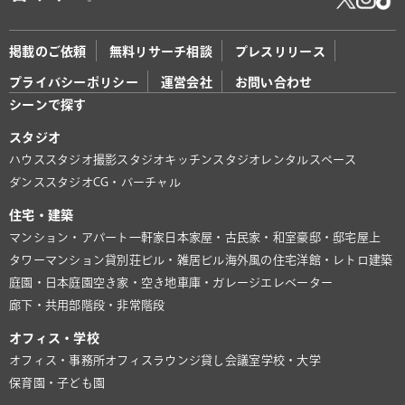
掲載のご依頼
無料リサーチ相談
プレスリリース
プライバシーポリシー
運営会社
お問い合わせ
シーンで探す
スタジオ
ハウススタジオ
撮影スタジオ
キッチンスタジオ
レンタルスペース
ダンススタジオ
CG・バーチャル
住宅・建築
マンション・アパート
一軒家
日本家屋・古民家・和室
豪邸・邸宅
屋上
タワーマンション
貸別荘
ビル・雑居ビル
海外風の住宅
洋館・レトロ建築
庭園・日本庭園
空き家・空き地
車庫・ガレージ
エレベーター
廊下・共用部
階段・非常階段
オフィス・学校
オフィス・事務所
オフィスラウンジ
貸し会議室
学校・大学
保育園・子ども園