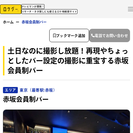
テレビマンが開発！
リサーチ・ネタ探しにも使えるロケ地検索サイト
ホーム
ー
赤坂会員制バー
ブックマーク追加
電話でお問い合わせ
土日なのに撮影し放題！再現やちょっ
としたバー設定の撮影に重宝する赤坂
会員制バー
東京（最寄駅:赤坂）
エリア
赤坂会員制バー