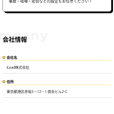
事故・喧嘩・密会などの設定もお任せください！
会社情報
会社名​
iLead株式会社
住所​​
東京都港区赤坂3−12−1 倶会ビル2-C ​