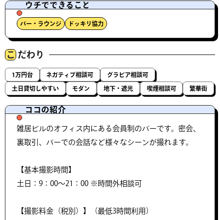
ウチでできること
バー・ラウンジ
ドッキリ協力
こ
だわり
1万円台
ネガティブ相談可
グラビア相談可
土日貸切しやすい
モダン
地下・遮光
喫煙相談可
繁華街
ココの紹介
雑居ビルのオフィス内にある会員制のバーです。密会、
裏取引、バーでの会話など様々なシーンが撮れます。
【基本撮影時間】
土日：9：00〜21：00 ※時間外相談可
【撮影料金（税別）】（最低3時間利用）