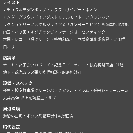
テイスト
ナチュラル
モダン
ポップ・カラフル
サイバー・ネオン
アンダーグラウンド
インダストリアル
モノトーン
クラシック
ラグジュアリー
ノスタルジック
アメリカン
ヨーロピアン
西海岸風
北欧風
南国・バリ風
エキゾチック
ヴィンテージ
オーセンティック
本棚・レコード棚
グリーン・植物
和風・日本式
豪華絢爛
夜景・ビル群
白ホリ
店舗系
デート・女子会
プロポーズ・記念日
パーティー・披露宴
路面店（1階）
地下・遮光
ガラス張り
喫煙相談可
厨房相談可
設備・スペック
楽屋・控室
駐車場
グリーンバック
ピアノ・ドラム・楽器
シャワールーム
天井高3m以上
副調整室・サブ
周辺環境
海沿い
山奥・ポツン系
繁華街
住宅街
田舎
時代設定