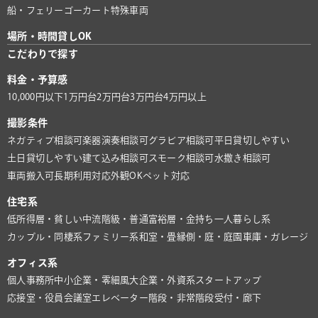
船・フェリー
ゴーカート
特殊車両
場所・時間貸しOK
こだわりで探す
料金・予算感
10,000円以下
1万円台
2万円台
3万円台
4万円以上
撮影条件
ネガティブ相談可
楽器演奏相談可
グラビア相談可
平日貸切しやすい
土日貸切しやすい
建て込み相談可
スモーク相談可
水撒き相談可
車両搬入可
長期利用対応
外観OK
ペット対応
住宅系
低所得層・貧しい
中流階級・普通
富裕層・金持ち
一人暮らし系
カップル・同棲系
ファミリー系
和室・畳
縁側・庭・庭園
車庫・ガレージ
オフィス系
個人事務所
中小企業・零細風
大企業・外資系
スタートアップ
応接室・役員会議室
エレベーター
階段・非常階段
受付・廊下