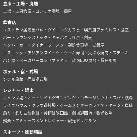
倉庫・工場・廃墟
工場・工房
倉庫・コンテナ
廃墟・廃屋
飲食店
レストラン
居酒屋
バル・ダイニング
カフェ・喫茶店
ファミレス・食堂
バー・ラウンジ
スナック・キャバクラ
料亭・割烹
ハンバーガー・ダイナー
ラーメン・麺処
食事処・ご飯屋
エスニック・アジアン
スイーツ・ケーキ
寿司・天ぷら
焼肉・ステーキ
パン屋・ベーカリー
コンセプトカフェ
貸切BBQ
屋台・縁日
厨房
ホテル・宿・式場
ホテル
旅館・宿
結婚式場
レジャー・娯楽
キャンプ場・オートサイト
グランピング・コテージ
サウナ・スパ・銭湯
ライブハウス・クラブ
遊技場・ゲームセンター
カラオケ・ダーツ・卓球
釣り・釣り堀
博物館・美術館
映画館・劇場
遊園地・観光牧場
娯楽・アミューズメント
レジャー・観光
ドッグラン
スポーツ・運動施設