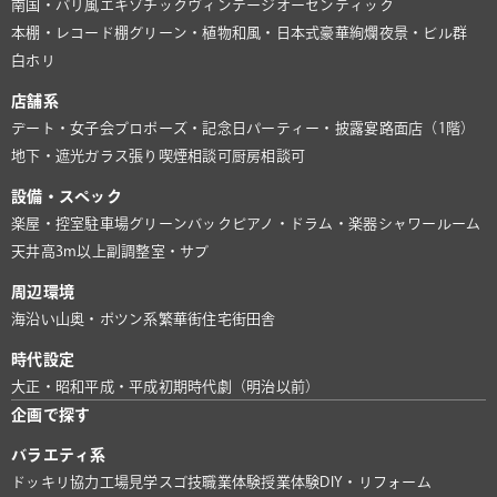
南国・バリ風
エキゾチック
ヴィンテージ
オーセンティック
本棚・レコード棚
グリーン・植物
和風・日本式
豪華絢爛
夜景・ビル群
白ホリ
店舗系
デート・女子会
プロポーズ・記念日
パーティー・披露宴
路面店（1階）
地下・遮光
ガラス張り
喫煙相談可
厨房相談可
設備・スペック
楽屋・控室
駐車場
グリーンバック
ピアノ・ドラム・楽器
シャワールーム
天井高3m以上
副調整室・サブ
周辺環境
海沿い
山奥・ポツン系
繁華街
住宅街
田舎
時代設定
大正・昭和
平成・平成初期
時代劇（明治以前）
企画で探す
バラエティ系
ドッキリ協力
工場見学
スゴ技
職業体験
授業体験
DIY・リフォーム