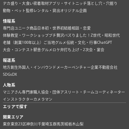
デカ盛り・大食い
密着取材
アプリ・サイト
ニッチ
落とし穴・穴掘り
動物・ペット
監修
レンタル・貸出
オリジナル企画
情報系
専門店
ユニーク商品
日本初・世界初
結婚相談・恋愛
体験教室・ワークショップ
プチ贅沢
バズりました！
Z世代・昭和世代
老舗（創業100年以上）
ご当地グルメ
伝統・文化・行事
ChatGPT
大会・コンテスト
駅舎グルメ
ロケ弁
打ち上げ・2次会・宴会
報道系
地方創生
外国人・インバウンド
メーカー
ベンチャー企業
不動産会社
SDGs
DX
人物系
マニアさん
専門家
職人
協会・団体
アスリート・チーム
コーディネーター
インストラクター
カメラマン
エリアで探す
関東エリア
東京
東京23区
神奈川
千葉
埼玉
群馬
茨城
栃木
山梨