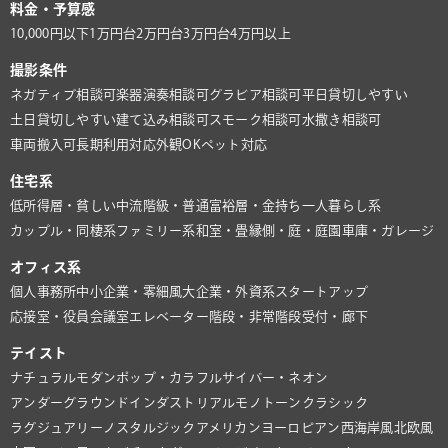
料金・予算感
10,000円以下
1万円台
2万円台
3万円台
4万円以上
撮影条件
ネガティブ相談可
楽器演奏相談可
グラビア相談可
平日貸切しやすい
土日貸切しやすい
建て込み相談可
スモーク相談可
水撒き相談可
車両搬入可
長期利用対応
外観OK
ペット対応
住宅系
低所得層・貧しい
中流階級・普通
富裕層・金持ち
一人暮らし系
カップル・同棲系
ファミリー系
和室・畳
縁側・庭・庭園
車庫・ガレージ
オフィス系
個人事務所
中小企業・零細風
大企業・外資系
スタートアップ
応接室・役員会議室
エレベーター
階段・非常階段
受付・廊下
テイスト
ナチュラル
モダン
ポップ・カラフル
サイバー・ネオン
アンダーグラウンド
インダストリアル
モノトーン
クラシック
ラグジュアリー
ノスタルジック
アメリカン
ヨーロピアン
西海岸風
北欧風