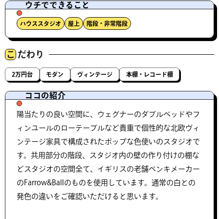
ウチでできること
ハウススタジオ
屋上
階段・非常階段
こ
だわり
2万円台
モダン
ヴィンテージ
本棚・レコード棚
ココの紹介
陽当たりの良い空間に、ウェグナーのダブルベッドやフ
ィンユールのローテーブルなど貴重で個性的な北欧ヴィ
ンテージ家具で構成されたポップな色使いのスタジオで
す。共用部分の階段、スタジオ内の壁の作り付けの棚な
どスタジオの空間全て、イギリスの老舗ペンキメーカー
のFarrow&Ballのものを使用しています。通常の白との
発色の違いをご確認いただけると思います。