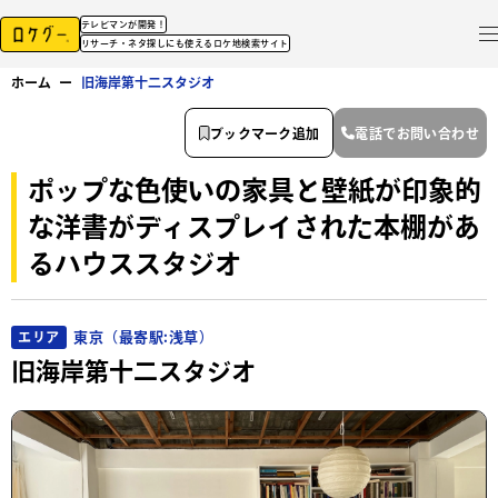
テレビマンが開発！
リサーチ・ネタ探しにも使えるロケ地検索サイト
ホーム
ー
旧海岸第十二スタジオ
ブックマーク追加
電話でお問い合わせ
ポップな色使いの家具と壁紙が印象的
な洋書がディスプレイされた本棚があ
るハウススタジオ
東京（最寄駅:浅草）
エリア
旧海岸第十二スタジオ