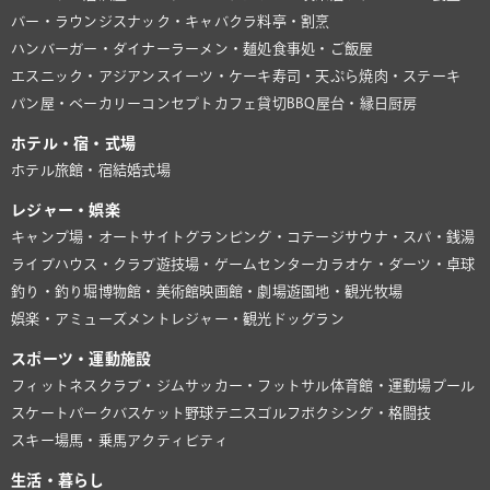
バー・ラウンジ
スナック・キャバクラ
料亭・割烹
ハンバーガー・ダイナー
ラーメン・麺処
食事処・ご飯屋
エスニック・アジアン
スイーツ・ケーキ
寿司・天ぷら
焼肉・ステーキ
パン屋・ベーカリー
コンセプトカフェ
貸切BBQ
屋台・縁日
厨房
ホテル・宿・式場
ホテル
旅館・宿
結婚式場
レジャー・娯楽
キャンプ場・オートサイト
グランピング・コテージ
サウナ・スパ・銭湯
ライブハウス・クラブ
遊技場・ゲームセンター
カラオケ・ダーツ・卓球
釣り・釣り堀
博物館・美術館
映画館・劇場
遊園地・観光牧場
娯楽・アミューズメント
レジャー・観光
ドッグラン
スポーツ・運動施設
フィットネスクラブ・ジム
サッカー・フットサル
体育館・運動場
プール
スケートパーク
バスケット
野球
テニス
ゴルフ
ボクシング・格闘技
スキー場
馬・乗馬
アクティビティ
生活・暮らし