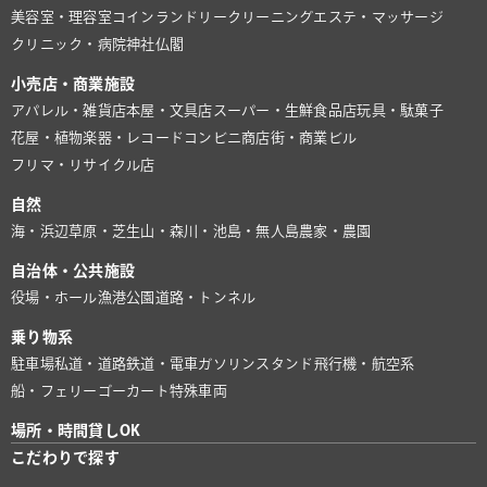
美容室・理容室
コインランドリー
クリーニング
エステ・マッサージ
クリニック・病院
神社仏閣
小売店・商業施設
アパレル・雑貨店
本屋・文具店
スーパー・生鮮食品店
玩具・駄菓子
花屋・植物
楽器・レコード
コンビニ
商店街・商業ビル
フリマ・リサイクル店
自然
海・浜辺
草原・芝生
山・森
川・池
島・無人島
農家・農園
自治体・公共施設
役場・ホール
漁港
公園
道路・トンネル
乗り物系
駐車場
私道・道路
鉄道・電車
ガソリンスタンド
飛行機・航空系
船・フェリー
ゴーカート
特殊車両
場所・時間貸しOK
こだわりで探す