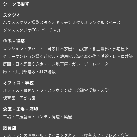
シーンで探す
スタジオ
ハウススタジオ
撮影スタジオ
キッチンスタジオ
レンタルスペース
ダンススタジオ
CG・バーチャル
住宅・建築
マンション・アパート
一軒家
日本家屋・古民家・和室
豪邸・邸宅
屋上
タワーマンション
貸別荘
ビル・雑居ビル
海外風の住宅
洋館・レトロ建築
庭園・日本庭園
空き家・空き地
車庫・ガレージ
エレベーター
廊下・共用部
階段・非常階段
オフィス・学校
オフィス・事務所
オフィスラウンジ
貸し会議室
学校・大学
保育園・子ども園
倉庫・工場・廃墟
工場・工房
倉庫・コンテナ
廃墟・廃屋
飲食店
レストラン
居酒屋
バル・ダイニング
カフェ・喫茶店
ファミレス・食堂