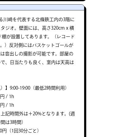
ある川崎を代表する北條鉄工内の3階に
ジオ。壁面には、高さ320cm x 横
コード棚が設置してあります。（レコード
00枚。）反対側にはバスケットゴールが
中は音出しの撮影が可能です。部屋の
ので、日当たりも良く、室内は天高は
】9:00-19:00（最低2時間利用）
 / 1h
 / 1h
上記時間外は＋20%となります。(週
間は3時間）
00円（1回30分ごと）