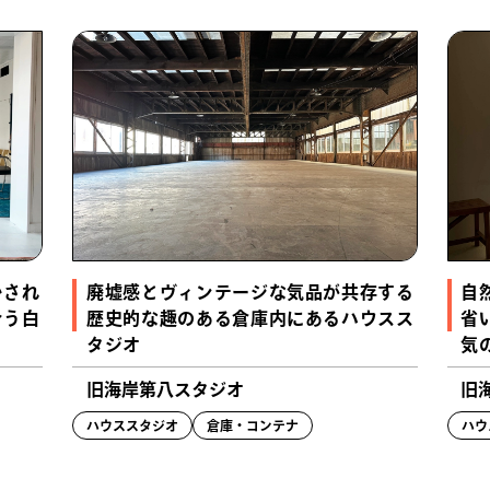
かされ
廃墟感とヴィンテージな気品が共存する
自
合う白
歴史的な趣のある倉庫内にあるハウスス
省
タジオ
気
旧海岸第八スタジオ
旧
ハウススタジオ
倉庫・コンテナ
ハウ