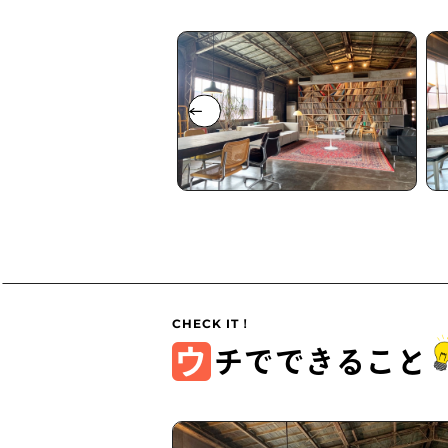
ウ
チでできること