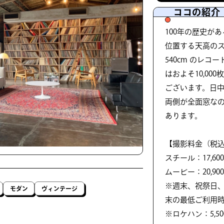
ココの紹介
100年の歴史が
位置する天高のスタ
540cm のレ
はおよそ10,0
ございます。日
両側が全面窓な
あります。
【撮影料金（税込）
スチール：17,600円
ムービー：20,900円
※週末、祝祭日、
モダン
ヴィンテージ
末の最低ご利用時
※ロケハン：5,5