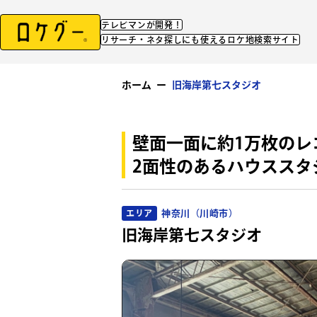
テレビマンが開発！
リサーチ・ネタ探しにも使えるロケ地検索サイト
ホーム
ー
旧海岸第七スタジオ
壁面一面に約1万枚の
2面性のあるハウススタ
神奈川（川崎市）
エリア
旧海岸第七スタジオ