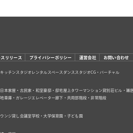
レスリリース
プライバシーポリシー
運営会社
お問い合わせ
オ
キッチンスタジオ
レンタルスペース
ダンススタジオ
CG・バーチャル
家
日本家屋・古民家・和室
豪邸・邸宅
屋上
タワーマンション
貸別荘
ビル・雑
き地
車庫・ガレージ
エレベーター
廊下・共用部
階段・非常階段
ラウンジ
貸し会議室
学校・大学
保育園・子ども園