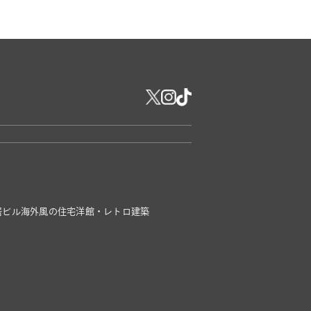
居ビル
海外風の住宅
洋館・レトロ建築